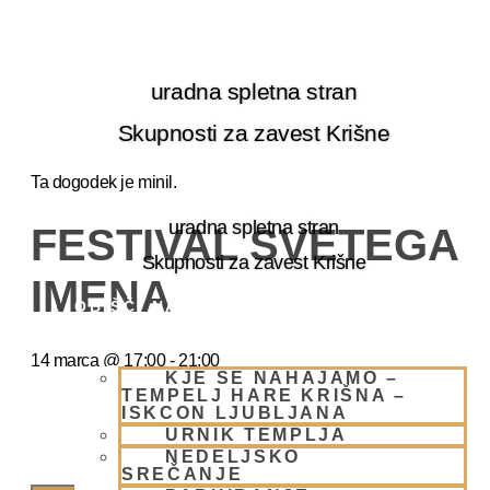
Skip
to
content
uradna spletna stran
Skupnosti za zavest Krišne
Ta dogodek je minil.
uradna spletna stran
FESTIVAL SVETEGA
Skupnosti za zavest Krišne
IMENA
OBIŠČI NAS
14 marca
@
17:00
-
21:00
KJE SE NAHAJAMO –
TEMPELJ HARE KRIŠNA –
ISKCON LJUBLJANA
URNIK TEMPLJA
NEDELJSKO
SREČANJE