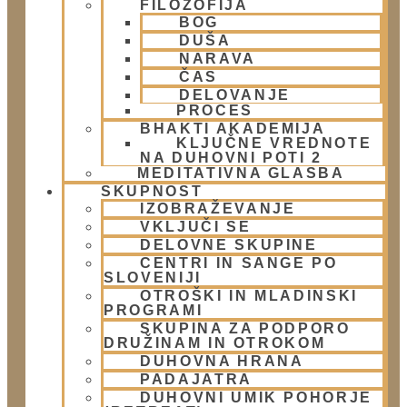
FILOZOFIJA
BOG
Kontakt
DUŠA
NARAVA
ČAS
Naslov:
DELOVANJE
Žibertova 27, Ljubljana
PROCES
BHAKTI AKADEMIJA
KLJUČNE VREDNOTE
Telefon:
NA DUHOVNI POTI 2
MEDITATIVNA GLASBA
01 431 21 24
SKUPNOST
IZOBRAŽEVANJE
E-Mail:
VKLJUČI SE
DELOVNE SKUPINE
info@harekrisna.net
CENTRI IN SANGE PO
SLOVENIJI
OTROŠKI IN MLADINSKI
PROGRAMI
SKUPINA ZA PODPORO
DRUŽINAM IN OTROKOM
DUHOVNA HRANA
PADAJATRA
DUHOVNI UMIK POHORJE