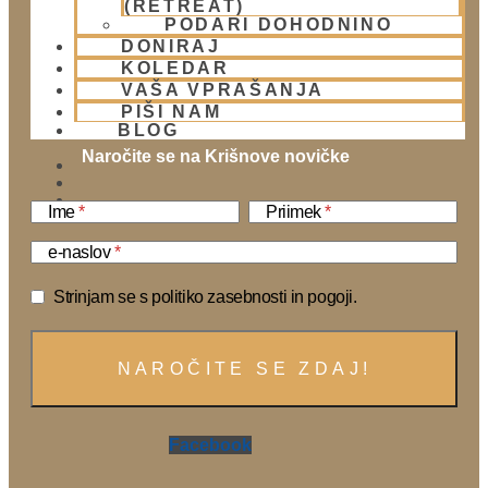
(RETREAT)
PODARI DOHODNINO
DONIRAJ
KOLEDAR
VAŠA VPRAŠANJA
PIŠI NAM
BLOG
Naročite se na Krišnove novičke
Ime
Priimek
01 431 21 24
e-naslov
Strinjam se s politiko zasebnosti in pogoji.
Facebook