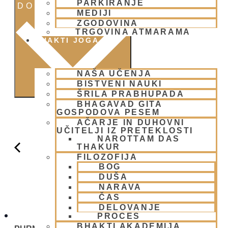
PARKIRANJE
DODAJ V KOLEDAR
MEDIJI
ZGODOVINA
TRGOVINA ATMARAMA
BHAKTI JOGA
NAŠA UČENJA
BISTVENI NAUKI
ŠRILA PRABHUPADA
BHAGAVAD GITA
GOSPODOVA PESEM
AČARJE IN DUHOVNI
UČITELJI IZ PRETEKLOSTI
NAROTTAM DAS
THAKUR
FILOZOFIJA
BOG
DUŠA
NARAVA
ČAS
DELOVANJE
PROCES
GAURA
BHAKTI AKADEMIJA