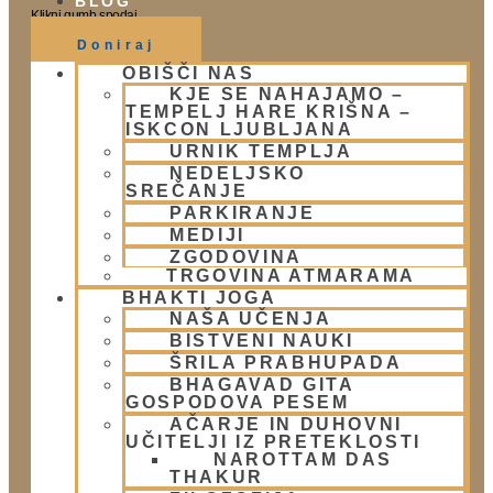
BLOG
Klikni gumb spodaj.
Doniraj
OBIŠČI NAS
KJE SE NAHAJAMO –
Obišči nas
TEMPELJ HARE KRIŠNA –
ISKCON LJUBLJANA
Lokacija
URNIK TEMPLJA
Urnik templja
NEDELJSKO
Nedeljsko srečanje
SREČANJE
PARKIRANJE
Parkiranje
MEDIJI
Politika zasebnosti
ZGODOVINA
TRGOVINA ATMARAMA
Novice
BHAKTI JOGA
NAŠA UČENJA
Prispevki
BISTVENI NAUKI
Aktualni dogodki
ŠRILA PRABHUPADA
E-novice
BHAGAVAD GITA
GOSPODOVA PESEM
Trgovina
AČARJE IN DUHOVNI
UČITELJI IZ PRETEKLOSTI
NAROTTAM DAS
Trgovina Atmarama
THAKUR