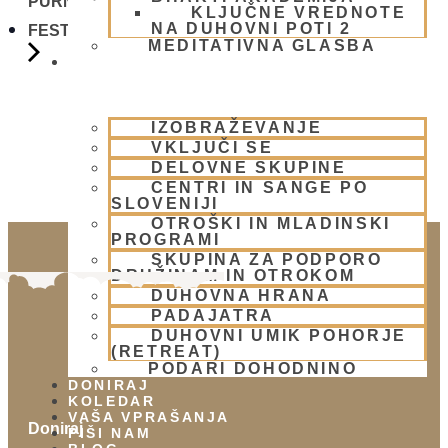
PURNIM 13. MAREC 2025 - VABLJENI
KLJUČNE VREDNOTE
NA DUHOVNI POTI 2
FESTIVAL SVETEGA IMENA
MEDITATIVNA GLASBA
SKUPNOST
IZOBRAŽEVANJE
VKLJUČI SE
DELOVNE SKUPINE
CENTRI IN SANGE PO
SLOVENIJI
OTROŠKI IN MLADINSKI
PROGRAMI
SKUPINA ZA PODPORO
DRUŽINAM IN OTROKOM
DUHOVNA HRANA
PADAJATRA
DUHOVNI UMIK POHORJE
(RETREAT)
PODARI DOHODNINO
DONIRAJ
KOLEDAR
VAŠA VPRAŠANJA
Doniraj
PIŠI NAM