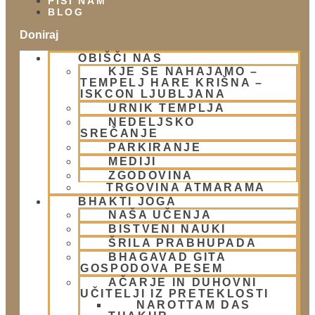
PIŠI NAM
BLOG
Doniraj
OBIŠČI NAS
Klikni gumb spodaj.
KJE SE NAHAJAMO –
Doniraj
TEMPELJ HARE KRIŠNA –
ISKCON LJUBLJANA
URNIK TEMPLJA
Obišči nas
NEDELJSKO
SREČANJE
Lokacija
PARKIRANJE
Urnik templja
MEDIJI
Nedeljsko srečanje
ZGODOVINA
Parkiranje
TRGOVINA ATMARAMA
Politika zasebnosti
BHAKTI JOGA
NAŠA UČENJA
BISTVENI NAUKI
Novice
ŠRILA PRABHUPADA
BHAGAVAD GITA
Prispevki
GOSPODOVA PESEM
Aktualni dogodki
AČARJE IN DUHOVNI
E-novice
UČITELJI IZ PRETEKLOSTI
NAROTTAM DAS