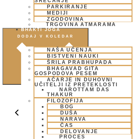
SREČANJE
PARKIRANJE
MEDIJI
ZGODOVINA
TRGOVINA ATMARAMA
BHAKTI JOGA
DODAJ V KOLEDAR
NAŠA UČENJA
BISTVENI NAUKI
ŠRILA PRABHUPADA
BHAGAVAD GITA
GOSPODOVA PESEM
AČARJE IN DUHOVNI
UČITELJI IZ PRETEKLOSTI
NAROTTAM DAS
THAKUR
FILOZOFIJA
BOG
DUŠA
NARAVA
ČAS
DELOVANJE
PROCES