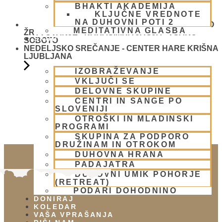
BHAKTI AKADEMIJA
KLJUČNE VREDNOTE
NA DUHOVNI POTI 2
OGNJENO
MEDITATIVNA GLASBA
ŽRTVOVANJE - NARASIMHA JAGJA - VSAKO
SKUPNOST
SOBOTO
NEDELJSKO SREČANJE - CENTER HARE KRIŠNA
LJUBLJANA
IZOBRAŽEVANJE
VKLJUČI SE
DELOVNE SKUPINE
CENTRI IN SANGE PO
SLOVENIJI
OTROŠKI IN MLADINSKI
PROGRAMI
SKUPINA ZA PODPORO
DRUŽINAM IN OTROKOM
DUHOVNA HRANA
PADAJATRA
DUHOVNI UMIK POHORJE
(RETREAT)
PODARI DOHODNINO
DONIRAJ
KOLEDAR
VAŠA VPRAŠANJA