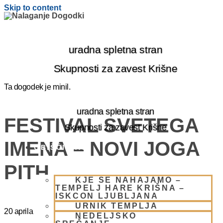
Skip to content
uradna spletna stran
Skupnosti za zavest Krišne
Ta dogodek je minil.
uradna spletna stran
FESTIVAL SVETEGA
Skupnosti za zavest Krišne
IMENA – NOVI JOGA
OBIŠČI NAS
PITH
KJE SE NAHAJAMO –
TEMPELJ HARE KRIŠNA –
ISKCON LJUBLJANA
URNIK TEMPLJA
20 aprila
@
8:00
-
20:00
NEDELJSKO