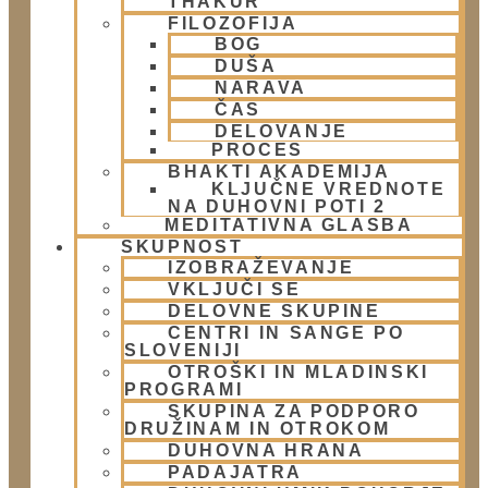
THAKUR
Trgovina
FILOZOFIJA
Trgovina Atmarama
BOG
DUŠA
NARAVA
ČAS
Kontakt
DELOVANJE
PROCES
Naslov:
BHAKTI AKADEMIJA
KLJUČNE VREDNOTE
Žibertova 27, Ljubljana
NA DUHOVNI POTI 2
MEDITATIVNA GLASBA
SKUPNOST
Telefon:
IZOBRAŽEVANJE
01 431 21 24
VKLJUČI SE
DELOVNE SKUPINE
CENTRI IN SANGE PO
E-Mail:
SLOVENIJI
OTROŠKI IN MLADINSKI
info@harekrisna.net
PROGRAMI
SKUPINA ZA PODPORO
DRUŽINAM IN OTROKOM
DUHOVNA HRANA
PADAJATRA