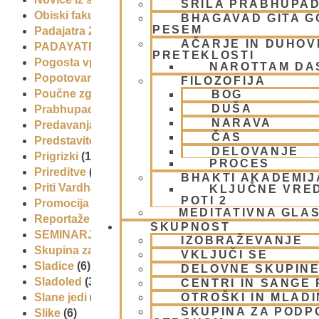
ŠRILA PRABHUPA
Obiski fakultete – šole
(6)
BHAGAVAD GITA 
PESEM
Padajatra 2008
(12)
AČARJE IN DUHOVN
PADAYATRA
(3)
PRETEKLOSTI
Pogosta vprašanja
(2)
NAROTTAM DA
Popotovanja
(1)
FILOZOFIJA
Poučne zgodbe in nauki
(8)
BOG
DUŠA
Prabhupadovi učenci in ostali
(3)
NARAVA
Predavanja
(2)
ČAS
Predstavitev
(9)
DELOVANJE
Prigrizki
(1)
PROCES
Prireditve
(7)
BHAKTI AKADEMIJ
Priti Vardhana das
(1)
KLJUČNE VRE
POTI 2
Promocija in izobrazevanje
(3)
MEDITATIVNA GLA
Reportaže
(6)
SKUPNOST
SEMINARJI IN TEČAJ
(5)
IZOBRAŽEVANJE
Skupina za podporo družinam in otrokom (CPT)
(1)
VKLJUČI SE
Sladice
(6)
DELOVNE SKUPIN
Sladoled
(3)
CENTRI IN SANGE 
OTROŠKI IN MLAD
Slane jedi
(2)
SKUPINA ZA PODP
Slike
(6)