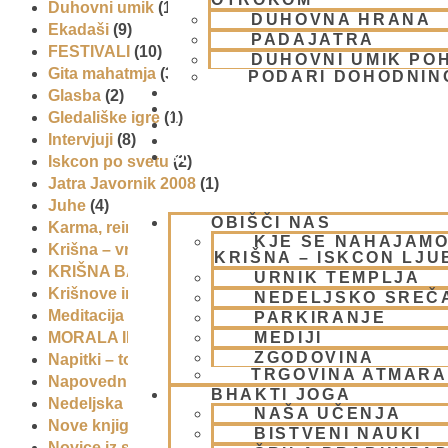
Duhovni umik
(1)
DUHOVNA HRANA
Ekadaši
(9)
PADAJATRA
FESTIVALI
(10)
DUHOVNI UMIK PO
Gita mahatmja
(3)
PODARI DOHODNIN
DONIRAJ
Glasba
(2)
KOLEDAR
Gledališke igre
(1)
VAŠA VPRAŠANJA
Intervjuji
(8)
PIŠI NAM
BLOG
Iskcon po svetu
(2)
Jatra Javornik 2008
(1)
Juhe
(4)
OBIŠČI NAS
Karma, reinkarnacija in bhakti
(8)
KJE SE NAHAJAMO
Krišna – vrhovna božanska oseba
(7)
KRIŠNA – ISKCON LJ
KRIŠNA BAZAR
(1)
URNIK TEMPLJA
Krišnove inkarnacije
(11)
NEDELJSKO SREČ
Meditacija
(9)
PARKIRANJE
MEDIJI
MORALA IN ETIKA
(5)
ZGODOVINA
Napitki – topli
(1)
TRGOVINA ATMAR
Napovednik
(10)
BHAKTI JOGA
Nedeljska predavanja in festivali
(1)
NAŠA UČENJA
Nove knjige
(6)
BISTVENI NAUKI
Novice iz skupnosti
(1)