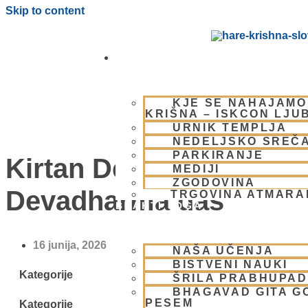
Skip to content
OBIŠČI NAS
KJE SE NAHAJAMO
KRIŠNA – ISKCON LJU
URNIK TEMPLJA
NEDELJSKO SREČ
PARKIRANJE
Kirtan Delavnica z
MEDIJI
ZGODOVINA
Devadharma das
TRGOVINA ATMAR
BHAKTI JOGA
16 junija, 2026
NAŠA UČENJA
BISTVENI NAUKI
Kategorije
ŠRILA PRABHUPA
BHAGAVAD GITA G
PESEM
Kategorije