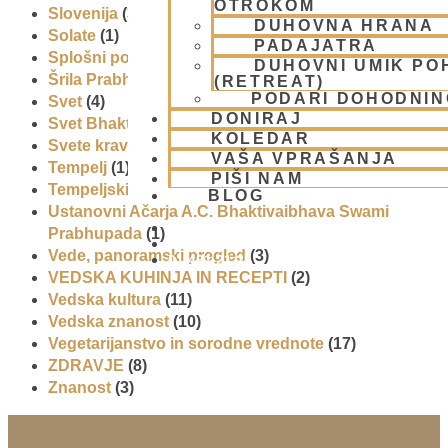
OTROKOM
Slovenija
(30)
DUHOVNA HRANA
Solate
(1)
PADAJATRA
Splošni pogoji uporabe
(1)
DUHOVNI UMIK PO
Šrila Prabhupada
(5)
(RETREAT)
PODARI DOHODNIN
Svet
(4)
DONIRAJ
Svet Bhakti
(5)
KOLEDAR
Svete krave
(1)
VAŠA VPRAŠANJA
Tempelj
(1)
PIŠI NAM
Tempeljski utrip
(5)
BLOG
Ustanovni Ačarja A.C. Bhaktivaibhava Swami
Prabhupada
(1)
Vede, panoramski pregled
(3)
01 431 21 24
VEDSKA KUHINJA IN RECEPTI
(2)
Vedska kultura
(11)
Vedska znanost
(10)
Vegetarijanstvo in sorodne vrednote
(17)
ZDRAVJE
(8)
Znanost
(3)