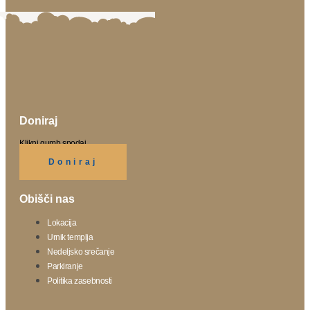
Doniraj
Klikni gumb spodaj.
Doniraj
Obišči nas
Lokacija
Urnik templja
Nedeljsko srečanje
Parkiranje
Politika zasebnosti