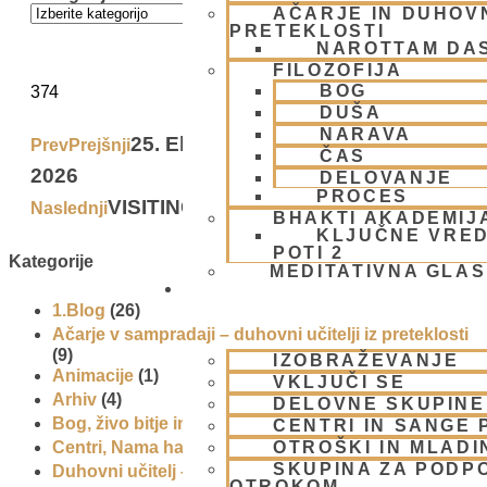
AČARJE IN DUHOVN
PRETEKLOSTI
NAROTTAM DA
FILOZOFIJA
BOG
374
DUŠA
NARAVA
25. Ekokaravana – Padajatra
Prev
Prejšnji
ČAS
2026
DELOVANJE
PROCES
VISITING THE COWS
Naslednji
Next
BHAKTI AKADEMIJ
KLJUČNE VRED
POTI 2
Kategorije
MEDITATIVNA GLA
SKUPNOST
1.Blog
(26)
Ačarje v sampradaji – duhovni učitelji iz preteklosti
(9)
IZOBRAŽEVANJE
Animacije
(1)
VKLJUČI SE
Arhiv
(4)
DELOVNE SKUPINE
Bog, živo bitje in narava
(17)
CENTRI IN SANGE 
OTROŠKI IN MLADI
Centri, Nama hatte in sange po Sloveniji
(1)
SKUPINA ZA PODP
Duhovni učitelj – Šrila Prabhupada
(9)
OTROKOM