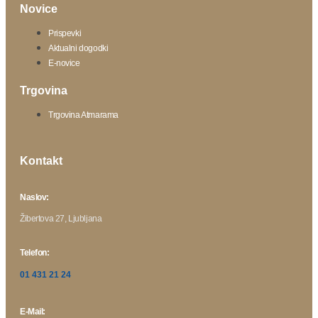
Novice
Prispevki
Aktualni dogodki
E-novice
Trgovina
Trgovina Atmarama
Kontakt
Naslov:
Žibertova 27, Ljubljana
Telefon:
01 431 21 24
E-Mail: