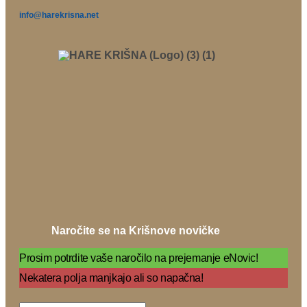
info@harekrisna.net
Naročite se na Krišnove novičke
Prosim potrdite vaše naročilo na prejemanje eNovic!
Nekatera polja manjkajo ali so napačna!