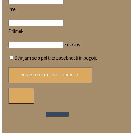
Ime
Priimek
e-naslov
Strinjam se s politiko zasebnosti in pogoji.
Facebook