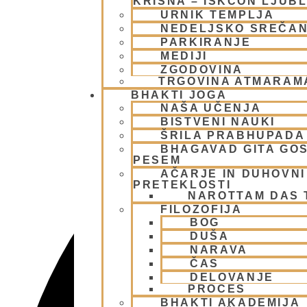
KRIŠNA – ISKCON LJUB
URNIK TEMPLJA
NEDELJSKO SREČA
PARKIRANJE
MEDIJI
ZGODOVINA
TRGOVINA ATMARAM
BHAKTI JOGA
NAŠA UČENJA
BISTVENI NAUKI
ŠRILA PRABHUPADA
BHAGAVAD GITA GO
PESEM
AČARJE IN DUHOVNI 
PRETEKLOSTI
NAROTTAM DAS
FILOZOFIJA
BOG
DUŠA
NARAVA
ČAS
DELOVANJE
PROCES
BHAKTI AKADEMIJA