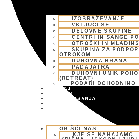
IZOBRAŽEVANJE
VKLJUČI SE
DELOVNE SKUPINE
CENTRI IN SANGE PO
OTROŠKI IN MLADIN
SKUPINA ZA PODPOR
OTROKOM
DUHOVNA HRANA
PADAJATRA
DUHOVNI UMIK POH
(RETREAT)
PODARI DOHODNINO
DONIRAJ
KOLEDAR
VAŠA VPRAŠANJA
PIŠI NAM
BLOG
OBIŠČI NAS
KJE SE NAHAJAMO 