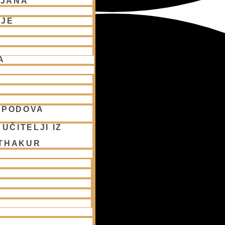
LJANA
NJE
A
SPODOVA
UČITELJI IZ
 THAKUR