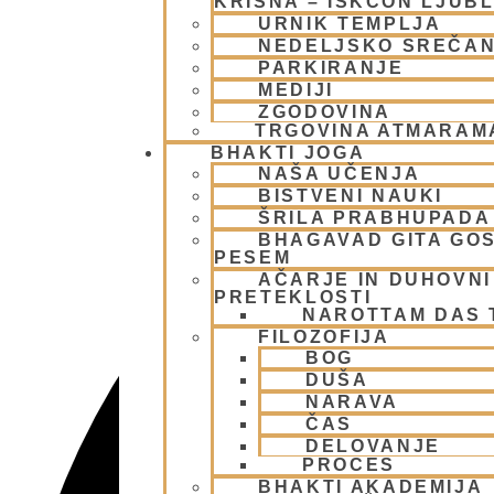
KRIŠNA – ISKCON LJUB
URNIK TEMPLJA
NEDELJSKO SREČA
PARKIRANJE
MEDIJI
ZGODOVINA
TRGOVINA ATMARAM
BHAKTI JOGA
NAŠA UČENJA
BISTVENI NAUKI
ŠRILA PRABHUPADA
BHAGAVAD GITA GO
PESEM
AČARJE IN DUHOVNI 
PRETEKLOSTI
NAROTTAM DAS
FILOZOFIJA
BOG
DUŠA
NARAVA
ČAS
DELOVANJE
PROCES
BHAKTI AKADEMIJA