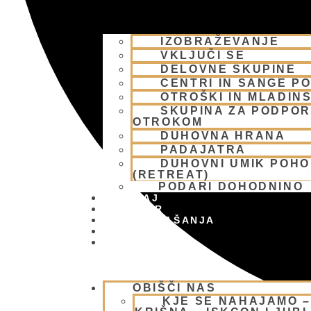
IZOBRAŽEVANJE
VKLJUČI SE
DELOVNE SKUPINE
CENTRI IN SANGE PO
OTROŠKI IN MLADIN
SKUPINA ZA PODPOR
OTROKOM
DUHOVNA HRANA
PADAJATRA
DUHOVNI UMIK POH
(RETREAT)
PODARI DOHODNINO
DONIRAJ
KOLEDAR
VAŠA VPRAŠANJA
PIŠI NAM
BLOG
OBIŠČI NAS
KJE SE NAHAJAMO 