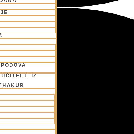
LJANA
NJE
A
SPODOVA
UČITELJI IZ
 THAKUR