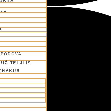
LJANA
NJE
A
SPODOVA
UČITELJI IZ
 THAKUR