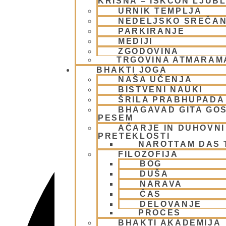
KRIŠNA – ISKCON LJUB
URNIK TEMPLJA
NEDELJSKO SREČA
PARKIRANJE
MEDIJI
ZGODOVINA
TRGOVINA ATMARAM
BHAKTI JOGA
NAŠA UČENJA
BISTVENI NAUKI
ŠRILA PRABHUPADA
BHAGAVAD GITA GO
PESEM
AČARJE IN DUHOVNI 
PRETEKLOSTI
NAROTTAM DAS
FILOZOFIJA
BOG
DUŠA
NARAVA
ČAS
DELOVANJE
PROCES
BHAKTI AKADEMIJA