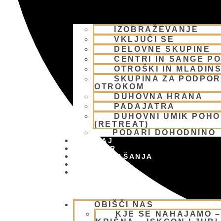
IZOBRAŽEVANJE
VKLJUČI SE
DELOVNE SKUPINE
CENTRI IN SANGE PO
OTROŠKI IN MLADIN
SKUPINA ZA PODPOR
OTROKOM
DUHOVNA HRANA
PADAJATRA
DUHOVNI UMIK POH
(RETREAT)
PODARI DOHODNINO
DONIRAJ
KOLEDAR
VAŠA VPRAŠANJA
PIŠI NAM
BLOG
OBIŠČI NAS
KJE SE NAHAJAMO 