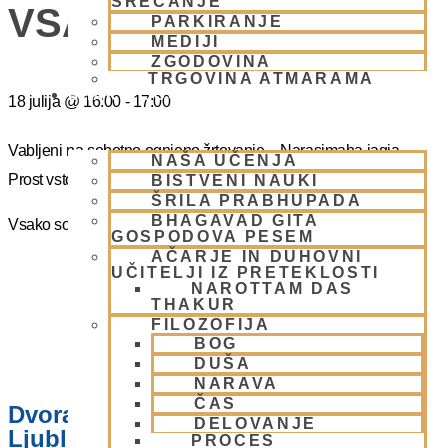
SREČANJE
VSAKO SOBOTO
PARKIRANJE
MEDIJI
ZGODOVINA
TRGOVINA ATMARAMA
BHAKTI JOGA
18 julija
@
16:00
-
17:00
Vabljeni na sobotno ognjeno žrtovanje – Narasimaha jagja.
NAŠA UČENJA
Prost vstop.
BISTVENI NAUKI
ŠRILA PRABHUPADA
BHAGAVAD GITA
Vsako soboto ob 16.00 do 17:00
GOSPODOVA PESEM
AČARJE IN DUHOVNI
UČITELJI IZ PRETEKLOSTI
NAROTTAM DAS
THAKUR
FILOZOFIJA
BOG
DUŠA
NARAVA
ČAS
Dvorana – Center Hare Krišna v
DELOVANJE
Ljubljani
PROCES