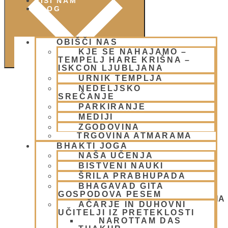
PIŠI NAM
BLOG
OBIŠČI NAS
KJE SE NAHAJAMO –
TEMPELJ HARE KRIŠNA –
ISKCON LJUBLJANA
URNIK TEMPLJA
NEDELJSKO
SREČANJE
PARKIRANJE
MEDIJI
ZGODOVINA
TRGOVINA ATMARAMA
BHAKTI JOGA
NAŠA UČENJA
BISTVENI NAUKI
ŠRILA PRABHUPADA
Padajatra
BHAGAVAD GITA
2026
GOSPODOVA PESEM
NEDELJSKO SREČANJE - CENTER HARE KRIŠNA
AČARJE IN DUHOVNI
LJUBLJANA
UČITELJI IZ PRETEKLOSTI
NAROTTAM DAS