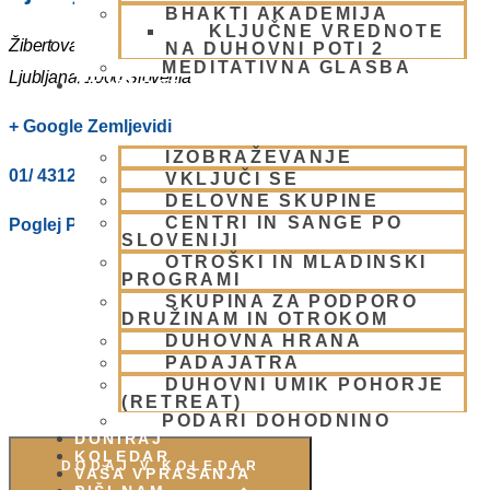
BHAKTI AKADEMIJA
KLJUČNE VREDNOTE
Žibertova 27
NA DUHOVNI POTI 2
MEDITATIVNA GLASBA
Ljubljana
,
1000
Slovenia
SKUPNOST
+ Google Zemljevidi
IZOBRAŽEVANJE
01/ 4312319
VKLJUČI SE
DELOVNE SKUPINE
CENTRI IN SANGE PO
Poglej Prizorišče spletno stran
SLOVENIJI
OTROŠKI IN MLADINSKI
PROGRAMI
SKUPINA ZA PODPORO
DRUŽINAM IN OTROKOM
DUHOVNA HRANA
PADAJATRA
DUHOVNI UMIK POHORJE
(RETREAT)
PODARI DOHODNINO
DONIRAJ
KOLEDAR
DODAJ V KOLEDAR
VAŠA VPRAŠANJA