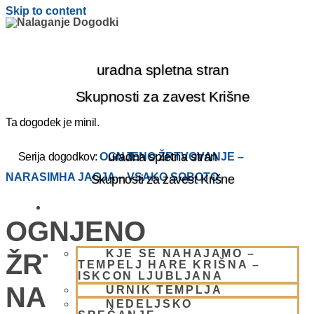
Skip to content
uradna spletna stran
Skupnosti za zavest Krišne
Ta dogodek je minil.
uradna spletna stran
Serija dogodkov:
OGNJENO ŽRTVOVANJE –
NARASIMHA JAGJA – VSAKO SOBOTO
Skupnosti za zavest Krišne
OBIŠČI NAS
OGNJENO
KJE SE NAHAJAMO –
ŽRTVOVANJE –
TEMPELJ HARE KRIŠNA –
ISKCON LJUBLJANA
NARASIMHA JAGJA –
URNIK TEMPLJA
NEDELJSKO