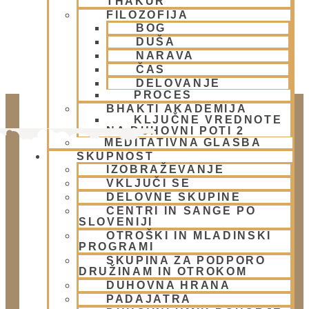
THAKUR
FILOZOFIJA
BOG
DUŠA
NARAVA
ČAS
DELOVANJE
PROCES
BHAKTI AKADEMIJA
KLJUČNE VREDNOTE
NA DUHOVNI POTI 2
MEDITATIVNA GLASBA
SKUPNOST
IZOBRAŽEVANJE
VKLJUČI SE
DELOVNE SKUPINE
CENTRI IN SANGE PO
SLOVENIJI
OTROŠKI IN MLADINSKI
Doniraj
PROGRAMI
Klikni gumb spodaj.
SKUPINA ZA PODPORO
DRUŽINAM IN OTROKOM
Doniraj
DUHOVNA HRANA
PADAJATRA