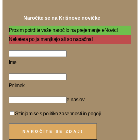
Naročite se na Krišnove novičke
Prosim potrdite vaše naročilo na prejemanje eNovic!
Nekatera polja manjkajo ali so napačna!
Ime
Priimek
e-naslov
Strinjam se s politiko zasebnosti in pogoji.