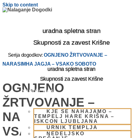
Skip to content
uradna spletna stran
Skupnosti za zavest Krišne
Serija dogodkov:
OGNJENO ŽRTVOVANJE –
NARASIMHA JAGJA – VSAKO SOBOTO
uradna spletna stran
Skupnosti za zavest Krišne
OGNJENO
OBIŠČI NAS
ŽRTVOVANJE –
KJE SE NAHAJAMO –
NARASIMHA JAGJA –
TEMPELJ HARE KRIŠNA –
ISKCON LJUBLJANA
VSAKO SOBOTO
URNIK TEMPLJA
NEDELJSKO