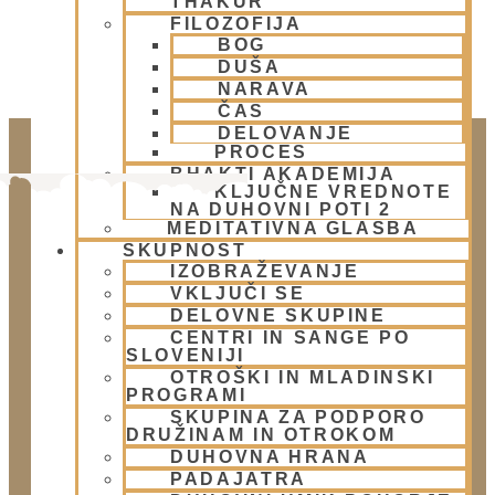
THAKUR
FILOZOFIJA
BOG
DUŠA
NARAVA
ČAS
DELOVANJE
PROCES
BHAKTI AKADEMIJA
KLJUČNE VREDNOTE
NA DUHOVNI POTI 2
MEDITATIVNA GLASBA
SKUPNOST
IZOBRAŽEVANJE
VKLJUČI SE
DELOVNE SKUPINE
CENTRI IN SANGE PO
Doniraj
SLOVENIJI
OTROŠKI IN MLADINSKI
Klikni gumb spodaj.
PROGRAMI
Doniraj
SKUPINA ZA PODPORO
DRUŽINAM IN OTROKOM
DUHOVNA HRANA
Obišči nas
PADAJATRA