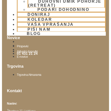
DUHOVNI UMIK POHORJE
Lokacija
(RETREAT)
Urnik templja
PODARI DOHODNINO
Nedeljsko srečanje
DONIRAJ
KOLEDAR
Parkiranje
VAŠA VPRAŠANJA
Politika zasebnosti
PIŠI NAM
BLOG
Novice
Prispevki
Aktualni dogodki
01 431 21 24
E-novice
Trgovina
Trgovina Atmarama
Kontakt
Naslov:
Žibertova 27, Ljubljana