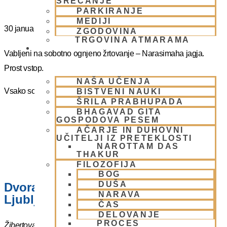
SREČANJE
PARKIRANJE
MEDIJI
30 januarja
@
16:00
-
17:00
ZGODOVINA
TRGOVINA ATMARAMA
BHAKTI JOGA
Vabljeni na sobotno ognjeno žrtovanje – Narasimaha jagja.
Prost vstop.
NAŠA UČENJA
Vsako soboto ob 16.00 do 17:00
BISTVENI NAUKI
ŠRILA PRABHUPADA
BHAGAVAD GITA
GOSPODOVA PESEM
AČARJE IN DUHOVNI
UČITELJI IZ PRETEKLOSTI
NAROTTAM DAS
THAKUR
FILOZOFIJA
BOG
DUŠA
Dvorana – Center Hare Krišna v
NARAVA
Ljubljani
ČAS
DELOVANJE
PROCES
Žibertova 27