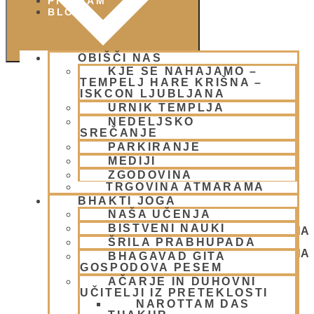
PIŠI NAM
BLOG
OBIŠČI NAS
KJE SE NAHAJAMO –
TEMPELJ HARE KRIŠNA –
ISKCON LJUBLJANA
URNIK TEMPLJA
NEDELJSKO
SREČANJE
PARKIRANJE
MEDIJI
ZGODOVINA
TRGOVINA ATMARAMA
BHAKTI JOGA
NAŠA UČENJA
BISTVENI NAUKI
NEDELJSKO SREČANJE - CENTER HARE KRIŠNA
ŠRILA PRABHUPADA
LJUBLJANA
NEDELJSKO SREČANJE - CENTER HARE KRIŠNA
BHAGAVAD GITA
LJUBLJANA
GOSPODOVA PESEM
AČARJE IN DUHOVNI
UČITELJI IZ PRETEKLOSTI
NAROTTAM DAS