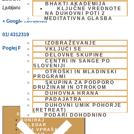
BHAKTI AKADEMIJA
Ljubljana
,
1000
Slovenia
KLJUČNE VREDNOTE
NA DUHOVNI POTI 2
MEDITATIVNA GLASBA
+ Google Zemljevidi
SKUPNOST
01/ 4312319
IZOBRAŽEVANJE
Poglej Prizorišče spletno stran
VKLJUČI SE
DELOVNE SKUPINE
CENTRI IN SANGE PO
SLOVENIJI
OTROŠKI IN MLADINSKI
PROGRAMI
SKUPINA ZA PODPORO
DRUŽINAM IN OTROKOM
DUHOVNA HRANA
PADAJATRA
DUHOVNI UMIK POHORJE
(RETREAT)
DODAJ V KOLEDAR
PODARI DOHODNINO
DONIRAJ
KOLEDAR
VAŠA VPRAŠANJA