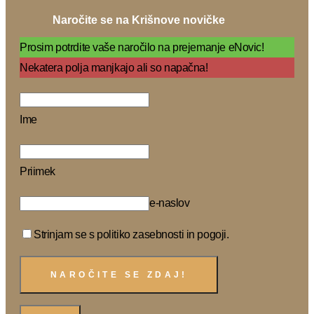
Naročite se na Krišnove novičke
Prosim potrdite vaše naročilo na prejemanje eNovic!
Nekatera polja manjkajo ali so napačna!
Ime
Priimek
e-naslov
Strinjam se s politiko zasebnosti in pogoji.