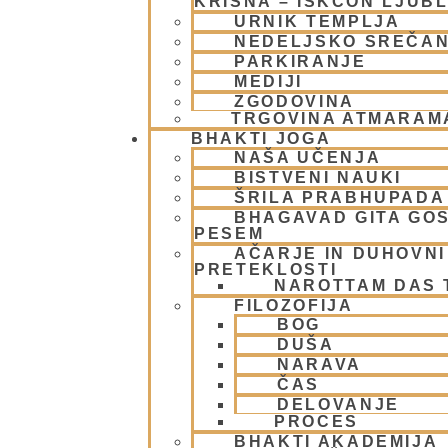
KRIŠNA – ISKCON LJUB
URNIK TEMPLJA
NEDELJSKO SREČA
PARKIRANJE
MEDIJI
ZGODOVINA
TRGOVINA ATMARAM
BHAKTI JOGA
NAŠA UČENJA
BISTVENI NAUKI
ŠRILA PRABHUPADA
BHAGAVAD GITA GO
PESEM
AČARJE IN DUHOVNI 
PRETEKLOSTI
NAROTTAM DAS
FILOZOFIJA
BOG
DUŠA
NARAVA
ČAS
DELOVANJE
PROCES
BHAKTI AKADEMIJA