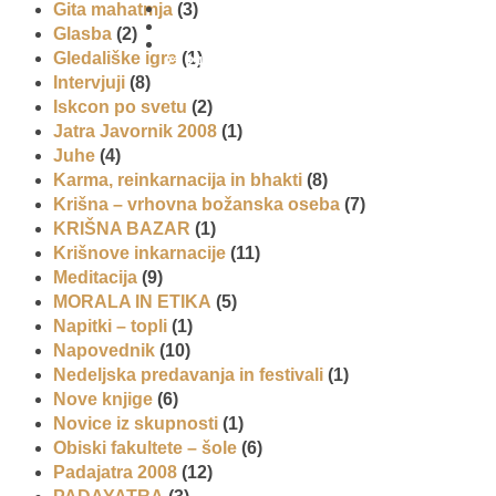
Gita mahatmja
(3)
Glasba
(2)
01 431
Gledališke igre
(1)
21 24
Intervjuji
(8)
Iskcon po svetu
(2)
Jatra Javornik 2008
(1)
Juhe
(4)
Karma, reinkarnacija in bhakti
(8)
Krišna – vrhovna božanska oseba
(7)
KRIŠNA BAZAR
(1)
Krišnove inkarnacije
(11)
Meditacija
(9)
MORALA IN ETIKA
(5)
Napitki – topli
(1)
Napovednik
(10)
Nedeljska predavanja in festivali
(1)
Nove knjige
(6)
Novice iz skupnosti
(1)
Obiski fakultete – šole
(6)
Padajatra 2008
(12)