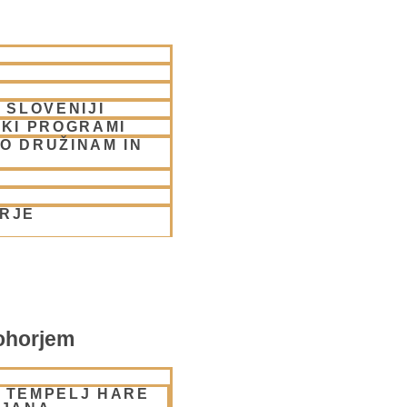
 SLOVENIJI
SKI PROGRAMI
O DRUŽINAM IN
ORJE
ohorjem
– TEMPELJ HARE