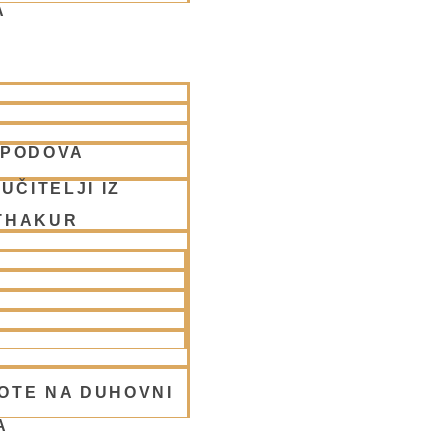
A
SPODOVA
UČITELJI IZ
THAKUR
OTE NA DUHOVNI
A