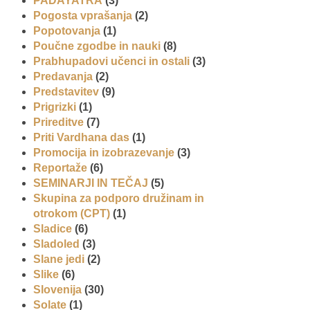
PADAYATRA
(3)
Pogosta vprašanja
(2)
Popotovanja
(1)
Poučne zgodbe in nauki
(8)
Prabhupadovi učenci in ostali
(3)
Predavanja
(2)
Predstavitev
(9)
Prigrizki
(1)
Prireditve
(7)
Priti Vardhana das
(1)
Promocija in izobrazevanje
(3)
Reportaže
(6)
SEMINARJI IN TEČAJ
(5)
Skupina za podporo družinam in
otrokom (CPT)
(1)
Sladice
(6)
Sladoled
(3)
Slane jedi
(2)
Slike
(6)
Slovenija
(30)
Solate
(1)