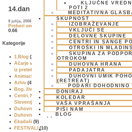
KLJUČNE VREDN
POTI 2
14.dan – Eko-karavana zapušča Marib
MEDITATIVNA GLASB
SKUPNOST
8 julija, 2008
IZOBRAŽEVANJE
Preberi več »
VKLJUČI SE
DELOVNE SKUPINE
CENTRI IN SANGE PO
Kategorije
OTROŠKI IN MLADIN
SKUPINA ZA PODPOR
1.Blog
(26)
OTROKOM
Ačarje v sampradaji – duhovni učitelji
DUHOVNA HRANA
iz preteklosti
(9)
PADAJATRA
DUHOVNI UMIK POH
Animacije
(1)
(RETREAT)
Arhiv
(4)
PODARI DOHODNINO
Bog, živo bitje in narava
(17)
DONIRAJ
Centri, Nama hatte in sange po
KOLEDAR
Sloveniji
(1)
VAŠA VPRAŠANJA
Duhovni učitelj – Šrila Prabhupada
(9)
PIŠI NAM
BLOG
Duhovni umik
(1)
Ekadaši
(9)
FESTIVALI
(10)