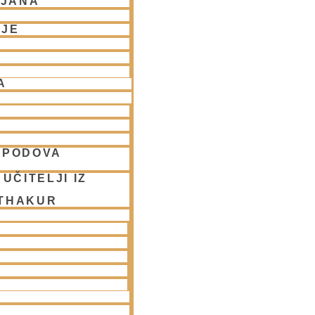
LJANA
NJE
A
SPODOVA
UČITELJI IZ
 THAKUR