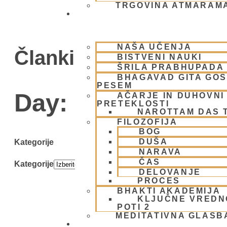
TRGOVINA ATMARAM
BHAKTI JOGA
NAŠA UČENJA
Članki
BISTVENI NAUKI
ŠRILA PRABHUPADA
BHAGAVAD GITA GO
PESEM
Day: 8 julija, 2008
AČARJE IN DUHOVNI 
PRETEKLOSTI
NAROTTAM DAS 
FILOZOFIJA
BOG
DUŠA
Kategorije
NARAVA
ČAS
Kategorije
DELOVANJE
PROCES
BHAKTI AKADEMIJA
KLJUČNE VREDN
POTI 2
MEDITATIVNA GLASB
SKUPNOST