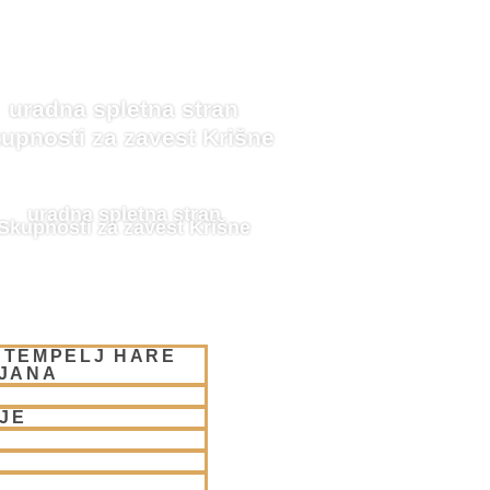
uradna spletna stran
upnosti za zavest Krišne
uradna spletna stran
Skupnosti za zavest Krišne
 TEMPELJ HARE
LJANA
JE