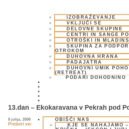
IZOBRAŽEVANJE
VKLJUČI SE
DELOVNE SKUPINE
CENTRI IN SANGE PO
OTROŠKI IN MLADIN
SKUPINA ZA PODPOR
OTROKOM
DUHOVNA HRANA
PADAJATRA
DUHOVNI UMIK POH
(RETREAT)
PODARI DOHODNINO
DONIRAJ
KOLEDAR
VAŠA VPRAŠANJA
PIŠI NAM
BLOG
13.dan – Ekokaravana v Pekrah pod P
OBIŠČI NAS
8 julija, 2008
Preberi več »
KJE SE NAHAJAMO 