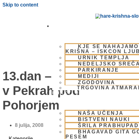
Skip to content
OBIŠČI NAS
KJE SE NAHAJAMO
KRIŠNA – ISKCON LJU
URNIK TEMPLJA
NEDELJSKO SREČ
PARKIRANJE
13.dan – Ekokaravana
MEDIJI
ZGODOVINA
v Pekrah pod
TRGOVINA ATMAR
BHAKTI JOGA
Pohorjem
NAŠA UČENJA
BISTVENI NAUKI
8 julija, 2008
ŠRILA PRABHUPA
BHAGAVAD GITA G
PESEM
Kategorije