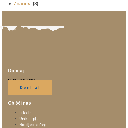
Znanost
(3)
Doniraj
Klikni gumb spodaj.
Doniraj
Obišči nas
Lokacija
Urnik templja
Nedeljsko srečanje