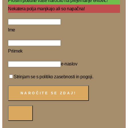
Prosim potrdite vaše naročilo na prejemanje eNovic!
Nekatera polja manjkajo ali so napačna!
Ime
Priimek
e-naslov
Strinjam se s politiko zasebnosti in pogoji.