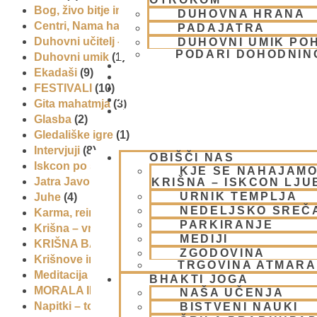
Bog, živo bitje in narava
(17)
DUHOVNA HRANA
Centri, Nama hatte in sange po Sloveniji
(1)
PADAJATRA
Duhovni učitelj – Šrila Prabhupada
(9)
DUHOVNI UMIK PO
PODARI DOHODNIN
Duhovni umik
(1)
DONIRAJ
Ekadaši
(9)
KOLEDAR
FESTIVALI
(10)
VAŠA VPRAŠANJA
PIŠI NAM
Gita mahatmja
(3)
BLOG
Glasba
(2)
Gledališke igre
(1)
Intervjuji
(8)
OBIŠČI NAS
Iskcon po svetu
(2)
KJE SE NAHAJAMO
Jatra Javornik 2008
(1)
KRIŠNA – ISKCON LJ
URNIK TEMPLJA
Juhe
(4)
NEDELJSKO SREČ
Karma, reinkarnacija in bhakti
(8)
PARKIRANJE
Krišna – vrhovna božanska oseba
(7)
MEDIJI
KRIŠNA BAZAR
(1)
ZGODOVINA
Krišnove inkarnacije
(11)
TRGOVINA ATMAR
Meditacija
(9)
BHAKTI JOGA
MORALA IN ETIKA
(5)
NAŠA UČENJA
Napitki – topli
(1)
BISTVENI NAUKI