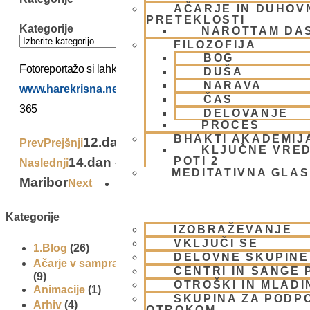
AČARJE IN DUHOVN
PRETEKLOSTI
Kategorije
NAROTTAM DA
FILOZOFIJA
BOG
Fotoreportažo si lahko ogledate na
DUŠA
NARAVA
www.harekrisna.net/ekokaravana
.
ČAS
365
DELOVANJE
PROCES
BHAKTI AKADEMIJ
12.dan Eko-karavane
Prev
Prejšnji
KLJUČNE VRED
14.dan – Eko-karavana zapušča
POTI 2
Naslednji
MEDITATIVNA GLA
Maribor
Next
SKUPNOST
Kategorije
IZOBRAŽEVANJE
VKLJUČI SE
1.Blog
(26)
DELOVNE SKUPINE
Ačarje v sampradaji – duhovni učitelji iz preteklosti
CENTRI IN SANGE 
(9)
OTROŠKI IN MLADI
Animacije
(1)
SKUPINA ZA PODP
Arhiv
(4)
OTROKOM