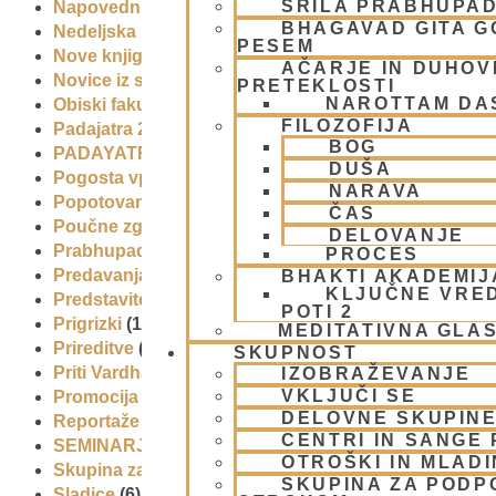
ŠRILA PRABHUPA
Napovednik
(10)
BHAGAVAD GITA 
Nedeljska predavanja in festivali
(1)
PESEM
Nove knjige
(6)
AČARJE IN DUHOVN
Novice iz skupnosti
(1)
PRETEKLOSTI
NAROTTAM DA
Obiski fakultete – šole
(6)
FILOZOFIJA
Padajatra 2008
(12)
BOG
PADAYATRA
(3)
DUŠA
Pogosta vprašanja
(2)
NARAVA
Popotovanja
(1)
ČAS
Poučne zgodbe in nauki
(8)
DELOVANJE
Prabhupadovi učenci in ostali
(3)
PROCES
Predavanja
(2)
BHAKTI AKADEMIJ
KLJUČNE VRE
Predstavitev
(9)
POTI 2
Prigrizki
(1)
MEDITATIVNA GLA
Prireditve
(7)
SKUPNOST
Priti Vardhana das
(1)
IZOBRAŽEVANJE
VKLJUČI SE
Promocija in izobrazevanje
(3)
DELOVNE SKUPIN
Reportaže
(6)
CENTRI IN SANGE 
SEMINARJI IN TEČAJ
(5)
OTROŠKI IN MLAD
Skupina za podporo družinam in otrokom (CPT)
(1)
SKUPINA ZA PODP
Sladice
(6)