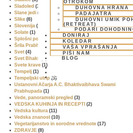
OTROKOM
Sladoled
(3)
DUHOVNA HRANA
Slane jedi
(2)
PADAJATRA
Slike
(6)
DUHOVNI UMIK PO
(RETREAT)
Slovenija
(30)
PODARI DOHODNIN
Solate
(1)
DONIRAJ
Splošni pogoji uporabe
(1)
KOLEDAR
Šrila Prabhupada
(5)
VAŠA VPRAŠANJA
Svet
(4)
PIŠI NAM
BLOG
Svet Bhakti
(5)
Svete krave
(1)
Tempelj
(1)
01 431 21 24
Tempeljski utrip
(5)
Ustanovni Ačarja A.C. Bhaktivaibhava Swami
Prabhupada
(1)
Vede, panoramski pregled
(3)
VEDSKA KUHINJA IN RECEPTI
(2)
Vedska kultura
(11)
Vedska znanost
(10)
Vegetarijanstvo in sorodne vrednote
(17)
ZDRAVJE
(8)