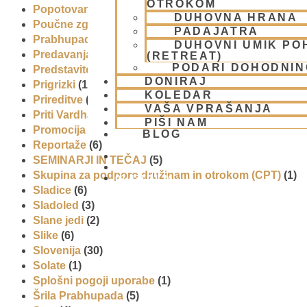
OTROKOM
Popotovanja
(1)
DUHOVNA HRANA
Poučne zgodbe in nauki
(8)
PADAJATRA
Prabhupadovi učenci in ostali
(3)
DUHOVNI UMIK PO
Predavanja
(2)
(RETREAT)
PODARI DOHODNIN
Predstavitev
(9)
DONIRAJ
Prigrizki
(1)
KOLEDAR
Prireditve
(7)
VAŠA VPRAŠANJA
Priti Vardhana das
(1)
PIŠI NAM
Promocija in izobrazevanje
(3)
BLOG
Reportaže
(6)
SEMINARJI IN TEČAJ
(5)
Skupina za podporo družinam in otrokom (CPT)
(1)
01 431 21 24
Sladice
(6)
Sladoled
(3)
Slane jedi
(2)
Slike
(6)
Slovenija
(30)
Solate
(1)
Splošni pogoji uporabe
(1)
Šrila Prabhupada
(5)