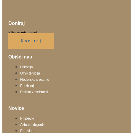
Doniraj
Klikni gumb spodaj.
Doniraj
Obišči nas
Lokacija
Urnik templja
Nedeljsko srečanje
Parkiranje
Politika zasebnosti
Novice
Prispevki
Aktualni dogodki
E-novice