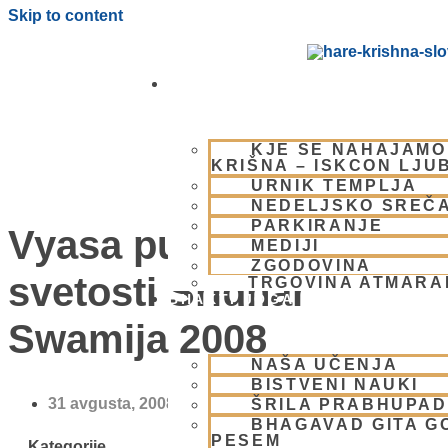
Skip to content
OBIŠČI NAS
KJE SE NAHAJAMO
KRIŠNA – ISKCON LJU
URNIK TEMPLJA
NEDELJSKO SREČ
PARKIRANJE
Vyasa puja Njegove
MEDIJI
ZGODOVINA
svetosti Šridhar
TRGOVINA ATMAR
BHAKTI JOGA
Swamija 2008
NAŠA UČENJA
BISTVENI NAUKI
31 avgusta, 2008
ŠRILA PRABHUPA
BHAGAVAD GITA G
PESEM
Kategorije