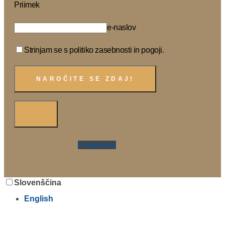
Priimek
e-naslov
Strinjam se s politiko zasebnosti in pogoji.
Facebook
Slovenščina
English