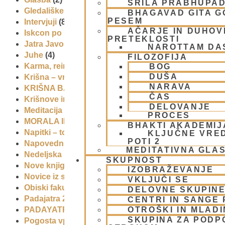
ŠRILA PRABHUPA
Gledališke igre
(1)
BHAGAVAD GITA 
PESEM
Intervjuji
(8)
AČARJE IN DUHOVN
Iskcon po svetu
(2)
PRETEKLOSTI
Jatra Javornik 2008
(1)
NAROTTAM DA
Juhe
(4)
FILOZOFIJA
Karma, reinkarnacija in bhakti
(8)
BOG
DUŠA
Krišna – vrhovna božanska oseba
(7)
NARAVA
KRIŠNA BAZAR
(1)
ČAS
Krišnove inkarnacije
(11)
DELOVANJE
Meditacija
(9)
PROCES
MORALA IN ETIKA
(5)
BHAKTI AKADEMIJ
Napitki – topli
(1)
KLJUČNE VRE
POTI 2
Napovednik
(10)
MEDITATIVNA GLA
Nedeljska predavanja in festivali
(1)
SKUPNOST
Nove knjige
(6)
IZOBRAŽEVANJE
Novice iz skupnosti
(1)
VKLJUČI SE
Obiski fakultete – šole
(6)
DELOVNE SKUPIN
Padajatra 2008
(12)
CENTRI IN SANGE 
OTROŠKI IN MLAD
PADAYATRA
(3)
SKUPINA ZA PODP
Pogosta vprašanja
(2)