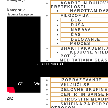
AČARJE IN DUHOVN
PRETEKLOSTI
Kategorije
NAROTTAM DA
FILOZOFIJA
BOG
DUŠA
NARAVA
ČAS
DELOVANJE
PROCES
BHAKTI AKADEMIJ
KLJUČNE VRED
POTI 2
MEDITATIVNA GLA
SKUPNOST
IZOBRAŽEVANJE
VKLJUČI SE
DELOVNE SKUPINE
CENTRI IN SANGE 
292
OTROŠKI IN MLADI
SKUPINA ZA PODP
OTROKOM