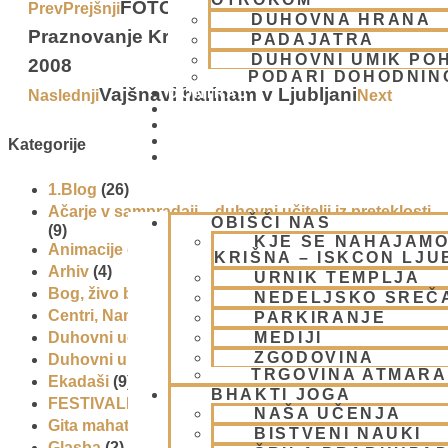
FOTOREPORTAŽA –
Prev
Prejšnji
DUHOVNA HRANA
Praznovanje Krišnovega rojstnega dne
PADAJATRA
DUHOVNI UMIK PO
2008
PODARI DOHODNIN
Vajšnavi harinam v Ljubljani
DONIRAJ
Naslednji
Next
KOLEDAR
VAŠA VPRAŠANJA
PIŠI NAM
Kategorije
BLOG
1.Blog
(26)
Ačarje v sampradaji – duhovni učitelji iz preteklosti
OBIŠČI NAS
(9)
KJE SE NAHAJAMO
Animacije
(1)
KRIŠNA – ISKCON LJ
Arhiv
(4)
URNIK TEMPLJA
Bog, živo bitje in narava
(17)
NEDELJSKO SREČ
Centri, Nama hatte in sange po Sloveniji
(1)
PARKIRANJE
MEDIJI
Duhovni učitelj – Šrila Prabhupada
(9)
ZGODOVINA
Duhovni umik
(1)
TRGOVINA ATMAR
Ekadaši
(9)
BHAKTI JOGA
FESTIVALI
(10)
NAŠA UČENJA
Gita mahatmja
(3)
BISTVENI NAUKI
Glasba
(2)