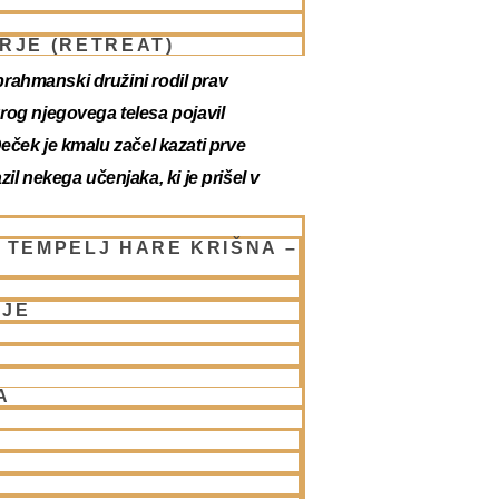
RJE (RETREAT)
 brahmanski družini rodil prav
rog njegovega telesa pojavil
 Deček je kmalu začel kazati prve
il nekega učenjaka, ki je prišel v
 TEMPELJ HARE KRIŠNA –
vad, čeprav ni povsem jasno, ali ga je
ačaran. Zelo mlad je odprl šolo za
NJE
e bil tudi
Višvanath Čakravarti
in bolj razcvetala. Ker sta Gjan in
i precej odvojen in je zelo zgodaj
A
tamkajšnji bhakte napotili nazaj
l prepisovati Šrimad Bhagavatam, kot
ripadal duhovnemu nasledstvu