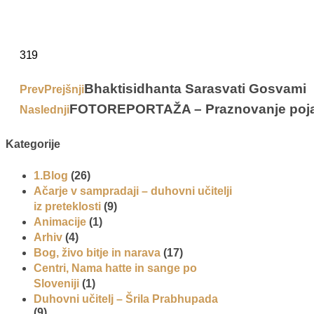
319
Bhaktisidhanta Sarasvati Gosvami
Prev
Prejšnji
FOTOREPORTAŽA – Praznovanje pojav
Naslednji
Kategorije
1.Blog
(26)
Ačarje v sampradaji – duhovni učitelji
iz preteklosti
(9)
Animacije
(1)
Arhiv
(4)
Bog, živo bitje in narava
(17)
Centri, Nama hatte in sange po
Sloveniji
(1)
Duhovni učitelj – Šrila Prabhupada
(9)