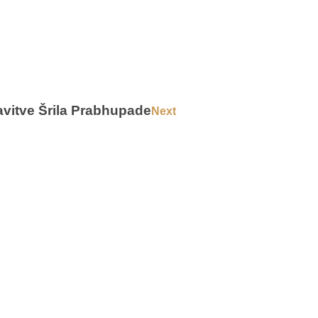
itve Šrila Prabhupade
Next