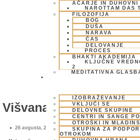
AČARJE IN DUHOVNI 
NAROTTAM DAS 
FILOZOFIJA
BOG
DUŠA
NARAVA
ČAS
DELOVANJE
PROCES
BHAKTI AKADEMIJA
KLJUČNE VREDN
2
MEDITATIVNA GLASB
SKUPNOST
IZOBRAŽEVANJE
Višvanath Čakravarti T
VKLJUČI SE
DELOVNE SKUPINE
CENTRI IN SANGE PO
OTROŠKI IN MLADIN
26 avgusta, 2008
SKUPINA ZA PODPOR
OTROKOM