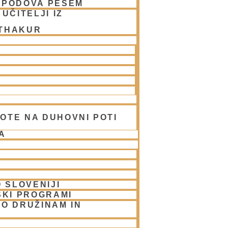
SPODOVA PESEM
ti Takhur poiskal zavetje Mukunda
UČITELJI IZ
viradže. Mukunda das ga je kasneje celo
 THAKUR
 pesnik, glasbenik, mislec, učenjak in
du v Vrindavan je opazil, da je to
 svojo lepoto. Stanje v Vrindavanu je
pljev in mathov porušenih, nekaj
OTE NA DUHOVNI POTI
daritev. Druga Božanstva so pudžariji
A
 v nenehnem strahu in niso preučevali
 SLOVENIJI
 bi svetemu mestu povrnil njegovo
SKI PROGRAMI
, odprli nove mathe ter začeli znova
O DRUŽINAM IN
stvo Gokulanande in Ga oboževal. Ker