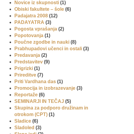
Novice iz skupnosti
(1)
Obiski fakultete – šole
(6)
Padajatra 2008
(12)
PADAYATRA
(3)
Pogosta vprašanja
(2)
Popotovanja
(1)
Poučne zgodbe in nauki
(8)
Prabhupadovi učenci in ostali
(3)
Predavanja
(2)
Predstavitev
(9)
Prigrizki
(1)
Prireditve
(7)
Priti Vardhana das
(1)
Promocija in izobrazevanje
(3)
Reportaže
(6)
SEMINARJI IN TEČAJ
(5)
Skupina za podporo družinam in
otrokom (CPT)
(1)
Sladice
(6)
Sladoled
(3)