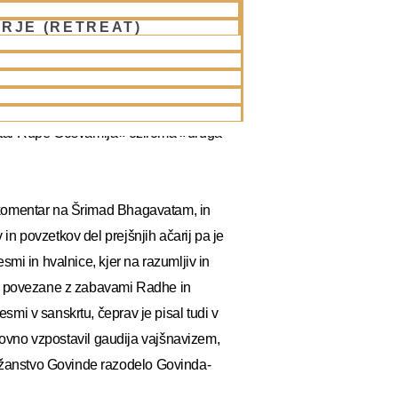
osti zavesti Krišne, je želel bhakte
RJE (RETREAT)
išeni ačarje. Ker so bila dela
 jih je povzel v razumljivi in
ji, ter jih tako približal mnogim.
ral predavanja in razprave o znanosti
vatar Rupe Gosvamija« oziroma »druga
 komentar na Šrimad Bhagavatam, in
n povzetkov del prejšnjih ačarij pa je
mi in hvalnice, kjer na razumljiv in
e, povezane z zabavami Radhe in
mi v sanskrtu, čeprav je pisal tudi v
onovno vzpostavil gaudija vajšnavizem,
žanstvo Govinde razodelo Govinda-