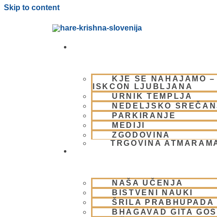
Skip to content
OBIŠČI NAS
KJE SE NAHAJAMO –
ISKCON LJUBLJANA
URNIK TEMPLJA
NEDELJSKO SREČAN
PARKIRANJE
MEDIJI
ZGODOVINA
TRGOVINA ATMARAM
BHAKTI JOGA
NAŠA UČENJA
BISTVENI NAUKI
ŠRILA PRABHUPADA
BHAGAVAD GITA GO