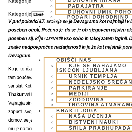
DUHOVNA HRANA
Kategorije
PADAJATRA
DUHOVNI UMIK POHO
Kategorije
PODARI DOHODNINO
V prvi polovici 17. stoletja se je Devagramu kot najmlajši v
DONIRAJ
KOLEDAR
poseben otrok. Rečeno je, da se je ob njegovem rojstvu ok
VAŠA VPRAŠANJA
PIŠI NAM
poseben sij, ki je razsvetlil vso sobo in takoj zatem izginil.
BLOG
znake nadpovprečne nadarjenosti in je že kot najstnik poraz
Devagram.
OBIŠČI NAS
KJE SE NAHAJAMO –
Ko je končal šolanje v svojem rojstnem mestu, je odšel v Saida
ISKCON LJUBLJANA
URNIK TEMPLJA
tam poučeval Ganganarajan Čakravarti ali njegov učenec Krišn
NEDELJSKO SREČA
sanskrt. Kot njegova starejša brata Ramabhadra in Raghunath j
PARKIRANJE
MEDIJI
Thakur
velik učenjak in teolog, njegova bhakti pa se je vse bolj 
ZGODOVINA
Vajragja sinova Bhakti devi, je bil Višvanath že od rane mladost
TRGOVINA ATMARAM
BHAKTI JOGA
zapustil svojo družino ter odpotoval v Vrindavan. Čeprav so ga 
NAŠA UČENJA
domov, se je že po eni noči vrnil in na obali Radhakunde zače
BISTVENI NAUKI
ŠRILA PRABHUPADA
mu je naročil njegov duhovni učitelj Radharaman, ki je sam p