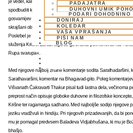
je vedel, kako pomembno je globoko razumevanje filozofije znan
PADAJATRA
DUHOVNI UMIK POHO
spodbuditi k preučevanju velikih del, ki so nam jih zapustile vzv
PODARI DOHODNINO
gosvamijev obsežna in večinoma pisana v kompleksnem sanskrtu,
DONIRAJ
KOLEDAR
skrajšani obliki in jih opremil s preprostimi, a globokimi komentar
VAŠA VPRAŠANJA
Poskrbel je tudi, da so knjige prišle do bralcev in celo organizi
PIŠI NAM
BLOG
služenja Krišni. Zaradi tega so ga bhakte poimenovali kar »a
Rupa svarupa«.
01 431 21 24
Med njegove najbolj znane komentarje sodita Sarathadaršini,
Sarathavaršini, komentar na Bhagavad-gito. Poleg komentarjev i
Višvanath Čakravarti Thakur pisal tudi lastna dela, večinoma pes
preprost način opisuje globoke duhovne in filozofske koncept
Krišne ter ragamarga sadhano. Med najboljše sodijo njegove pes
jeziku vradžvuli in hindiju. Pri njegovih prizadevanjih, da bi p
mu je pomagal predvsem Baladeva Vidjabhušana, ki mu je Bo
bhašjo.