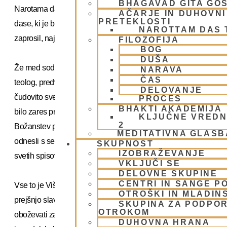
BHAGAVAD GITA GO
Narotama das Thakurja. Ob Radhakundi je Višvanath Čakravar
AČARJE IN DUHOVNI 
PRETEKLOSTI
dase, ki je bil velik pesnik in učenec slavnega Krišnadasa Ka
NAROTTAM DAS
zaprosil, naj dokonča nekaj njegovih pesmi.
FILOZOFIJA
BOG
DUŠA
Že med sodobniki se je Višvanath Čakravarti Thakur izkazal kot
NARAVA
ČAS
teolog, predvsem pa kot velik bhakta in pridigar. Kmalu po priho
DELOVANJE
čudovito sveto mesto po odhodu šestih gosvamijev znova skrilo
PROCES
BHAKTI AKADEMIJA
bilo zares pretresljivo. Po vdoru muslimanov je bila večina tem
KLJUČNE VREDN
2
Božanstev pa je celo ostalo samih in brez pudžarijev in rednih 
MEDITATIVNA GLASB
odnesli s seboj in jih skrili izven Vrindavana. Bhakte so živeli
SKUPNOST
IZOBRAŽEVANJE
svetih spisov.
VKLJUČI SE
DELOVNE SKUPINE
CENTRI IN SANGE PO
Vse to je Višvanath Čakravarti Thakurja navdahnilo z željo, da
OTROŠKI IN MLADIN
prejšnjo slavo. Na njegovo pobudo so prenovili številne templje
SKUPINA ZA PODPOR
OTROKOM
oboževati zapuščena Božanstva. Sam je celo inštaliral Božan
DUHOVNA HRANA