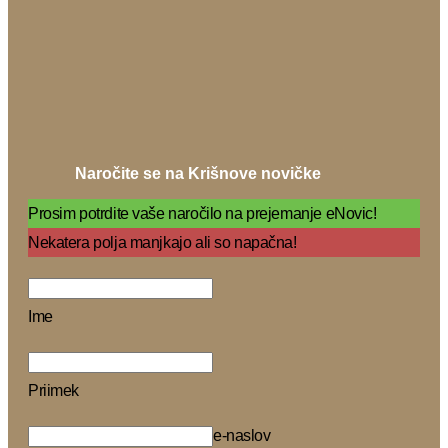
Naročite se na Krišnove novičke
Prosim potrdite vaše naročilo na prejemanje eNovic!
Nekatera polja manjkajo ali so napačna!
Ime
Priimek
e-naslov