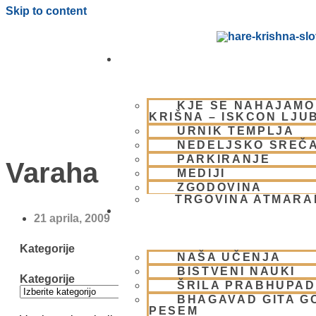
Skip to content
OBIŠČI NAS
KJE SE NAHAJAMO
KRIŠNA – ISKCON LJU
URNIK TEMPLJA
NEDELJSKO SREČ
PARKIRANJE
Varaha
MEDIJI
ZGODOVINA
TRGOVINA ATMAR
BHAKTI JOGA
21 aprila, 2009
Kategorije
NAŠA UČENJA
BISTVENI NAUKI
Kategorije
ŠRILA PRABHUPA
BHAGAVAD GITA G
PESEM