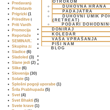
OTROKOM
Predavanja
(2)
DUHOVNA HRANA
Predstavitev
(9)
PADAJATRA
Prigrizki
(1)
DUHOVNI UMIK PO
Prireditve
(7)
(RETREAT)
PODARI DOHODNIN
Priti Vardhana das
(1)
DONIRAJ
Promocija in izobrazevanje
(3)
KOLEDAR
Reportaže
(6)
VAŠA VPRAŠANJA
SEMINARJI IN TEČAJ
(5)
PIŠI NAM
Skupina za podporo družinam in otrokom (CPT)
(1)
BLOG
Sladice
(6)
Sladoled
(3)
Slane jedi
(2)
01 431 21 24
Slike
(6)
Slovenija
(30)
Solate
(1)
Splošni pogoji uporabe
(1)
Šrila Prabhupada
(5)
Svet
(4)
Svet Bhakti
(5)
Svete krave
(1)