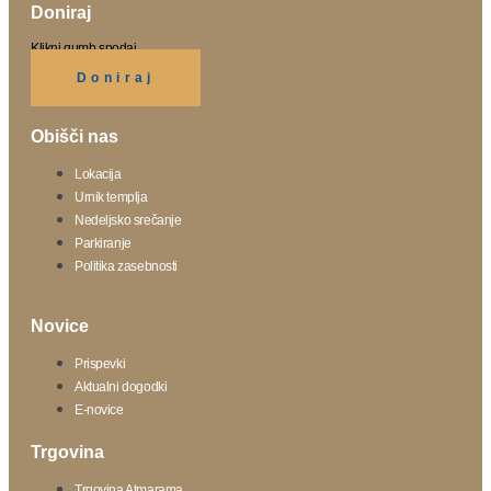
Doniraj
Klikni gumb spodaj.
Doniraj
Obišči nas
Lokacija
Urnik templja
Nedeljsko srečanje
Parkiranje
Politika zasebnosti
Novice
Prispevki
Aktualni dogodki
E-novice
Trgovina
Trgovina Atmarama