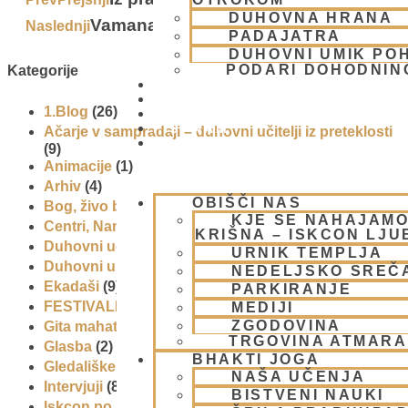
DUHOVNA HRANA
Vamana
Naslednji
Next
PADAJATRA
DUHOVNI UMIK PO
PODARI DOHODNIN
Kategorije
DONIRAJ
KOLEDAR
1.Blog
(26)
VAŠA VPRAŠANJA
PIŠI NAM
Ačarje v sampradaji – duhovni učitelji iz preteklosti
BLOG
(9)
Animacije
(1)
Arhiv
(4)
OBIŠČI NAS
Bog, živo bitje in narava
(17)
KJE SE NAHAJAMO
Centri, Nama hatte in sange po Sloveniji
(1)
KRIŠNA – ISKCON LJ
Duhovni učitelj – Šrila Prabhupada
(9)
URNIK TEMPLJA
Duhovni umik
(1)
NEDELJSKO SREČ
Ekadaši
(9)
PARKIRANJE
FESTIVALI
(10)
MEDIJI
ZGODOVINA
Gita mahatmja
(3)
TRGOVINA ATMAR
Glasba
(2)
BHAKTI JOGA
Gledališke igre
(1)
NAŠA UČENJA
Intervjuji
(8)
BISTVENI NAUKI
Iskcon po svetu
(2)