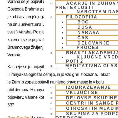
Varaha se je pojavil dvakrat. Prvič se je pojavil iz nosnice
AČARJE IN DUHOVN
PRETEKLOSTI
Gospoda Brahme z svetlo poltjo ter vzdignil Zemljo, ki se
NAROTTAM DA
je od časa prejšnjega uničenja, nahajala v globini oceana
FILOZOFIJA
BOG
na dnu univerzuma. Zato je imenovan Šveta (
DUŠA
svetli) Varaha. Po njem pa se imenuje tudi obdobje v
NARAVA
ČAS
katerem se je pojavil- Šveta Varaha-kalpa, ali dan
DELOVANJE
Brahmovega življenja, v katerem se je pojavil Svetli
PROCES
BHAKTI AKADEMIJ
Varaha.
KLJUČNE VRED
POTI 2
MEDITATIVNA GLA
Kasneje se je pojavil v temni obliki, ko je demon
SKUPNOST
Hiranyakša ogrožal Zemljo, in jo vzdignil iz oceana. Takrat
je Zemljo zopet postavil na njeno pravo mesto in v boju
IZOBRAŽEVANJE
ubil demona Hiranyakšo. Največkrat se omenja ta, zadnja
VKLJUČI SE
pojavitev, Varahe kot deseta inkarnacija.
DELOVNE SKUPINE
CENTRI IN SANGE 
337
OTROŠKI IN MLADI
SKUPINA ZA PODP
Iz praznega templja
Prev
Prejšnji
OTROKOM