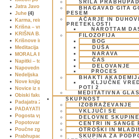
ŠRILA PRABHUPA
Jatra Javornik 2008
(1)
BHAGAVAD GITA 
PESEM
Juhe
(4)
AČARJE IN DUHOVN
Karma, reinkarnacija in bhakti
(8)
PRETEKLOSTI
Krišna – vrhovna božanska oseba
(7)
NAROTTAM DA
KRIŠNA BAZAR
(1)
FILOZOFIJA
Krišnove inkarnacije
(11)
BOG
DUŠA
Meditacija
(9)
NARAVA
MORALA IN ETIKA
(5)
ČAS
Napitki – topli
(1)
DELOVANJE
Napovednik
(10)
PROCES
Nedeljska predavanja in festivali
(1)
BHAKTI AKADEMIJ
Nove knjige
(6)
KLJUČNE VRE
POTI 2
Novice iz skupnosti
(1)
MEDITATIVNA GLA
Obiski fakultete – šole
(6)
SKUPNOST
Padajatra 2008
(12)
IZOBRAŽEVANJE
PADAYATRA
(3)
VKLJUČI SE
Pogosta vprašanja
(2)
DELOVNE SKUPIN
Popotovanja
(1)
CENTRI IN SANGE 
Poučne zgodbe in nauki
(8)
OTROŠKI IN MLAD
SKUPINA ZA PODP
Prabhupadovi učenci in ostali
(3)