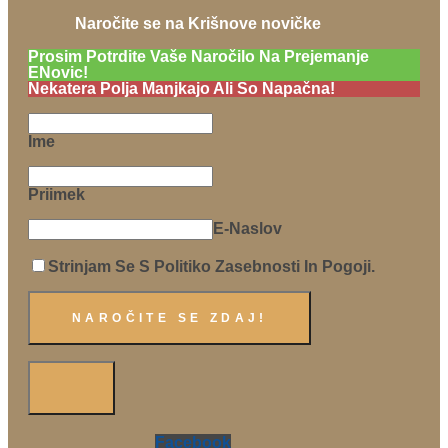
Naročite se na Krišnove novičke
Prosim Potrdite Vaše Naročilo Na Prejemanje
ENovic!
Nekatera Polja Manjkajo Ali So Napačna!
Ime
Priimek
E-Naslov
Strinjam Se S Politiko Zasebnosti In Pogoji.
Facebook