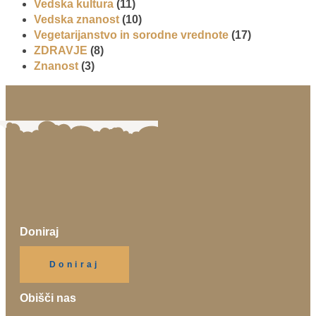
Vedska kultura
(11)
Vedska znanost
(10)
Vegetarijanstvo in sorodne vrednote
(17)
ZDRAVJE
(8)
Znanost
(3)
Doniraj
Klikni gumb spodaj.
Doniraj
Obišči nas