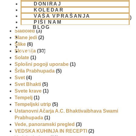
DONIRAJ
Reportaže
(6)
KOLEDAR
SEMINARJI IN TEČAJ
(5)
VAŠA VPRAŠANJA
Skupina za podporo družinam in otrokom (CPT)
(1)
PIŠI NAM
Sladice
(6)
BLOG
Sladoled
(3)
Slane jedi
(2)
Slike
(6)
Slovenija
(30)
01 431 21 24
Solate
(1)
Splošni pogoji uporabe
(1)
Šrila Prabhupada
(5)
Svet
(4)
Svet Bhakti
(5)
Svete krave
(1)
Tempelj
(1)
Tempeljski utrip
(5)
Ustanovni Ačarja A.C. Bhaktivaibhava Swami
Prabhupada
(1)
Vede, panoramski pregled
(3)
VEDSKA KUHINJA IN RECEPTI
(2)