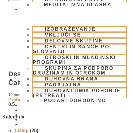
MEDITATIVNA GLASBA
SKUPNOST
IZOBRAŽEVANJE
VKLJUČI SE
DELOVNE SKUPINE
CENTRI IN SANGE PO
SLOVENIJI
OTROŠKI IN MLADINSKI
PROGRAMI
SKUPINA ZA PODPORO
Deset značilnosti milosti Gospoda
DRUŽINAM IN OTROKOM
DUHOVNA HRANA
Čaitanje
PADAJATRA
DUHOVNI UMIK POHORJE
10 marca, 2025
(RETREAT)
Preberi več »
PODARI DOHODNINO
DONIRAJ
KOLEDAR
VAŠA VPRAŠANJA
Kategorije
PIŠI NAM
BLOG
1.Blog
(26)