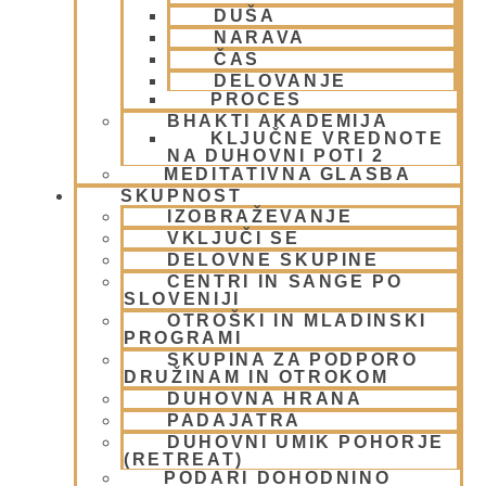
DUŠA
Meditacija
(9)
NARAVA
MORALA IN ETIKA
(5)
ČAS
Napitki – topli
(1)
DELOVANJE
Napovednik
(10)
PROCES
Nedeljska predavanja in festivali
(1)
BHAKTI AKADEMIJA
KLJUČNE VREDNOTE
Nove knjige
(6)
NA DUHOVNI POTI 2
Novice iz skupnosti
(1)
MEDITATIVNA GLASBA
Obiski fakultete – šole
(6)
SKUPNOST
Padajatra 2008
(12)
IZOBRAŽEVANJE
VKLJUČI SE
PADAYATRA
(3)
DELOVNE SKUPINE
Pogosta vprašanja
(2)
CENTRI IN SANGE PO
Popotovanja
(1)
SLOVENIJI
Poučne zgodbe in nauki
(8)
OTROŠKI IN MLADINSKI
Prabhupadovi učenci in ostali
(3)
PROGRAMI
Predavanja
(2)
SKUPINA ZA PODPORO
DRUŽINAM IN OTROKOM
Predstavitev
(9)
DUHOVNA HRANA
Prigrizki
(1)
PADAJATRA
Prireditve
(7)
DUHOVNI UMIK POHORJE
Priti Vardhana das
(1)
(RETREAT)
Promocija in izobrazevanje
(3)
PODARI DOHODNINO