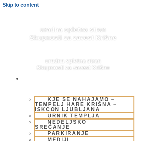
Skip to content
uradna spletna stran
Skupnosti za zavest Krišne
uradna spletna stran
Skupnosti za zavest Krišne
OBIŠČI NAS
KJE SE NAHAJAMO –
BLOG
TEMPELJ HARE KRIŠNA –
ISKCON LJUBLJANA
URNIK TEMPLJA
NEDELJSKO
SREČANJE
PARKIRANJE
MEDIJI