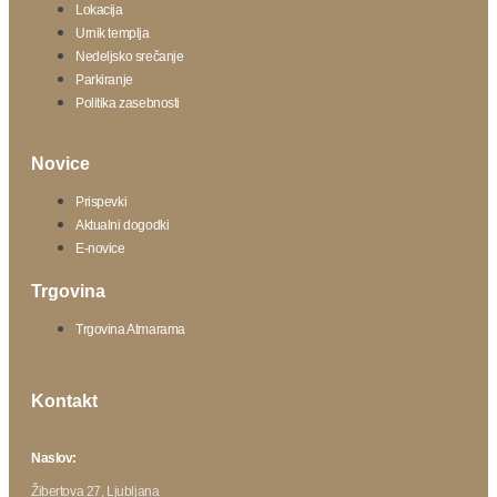
Lokacija
Urnik templja
Nedeljsko srečanje
Parkiranje
Politika zasebnosti
Novice
Prispevki
Aktualni dogodki
E-novice
Trgovina
Trgovina Atmarama
Kontakt
Naslov:
Žibertova 27, Ljubljana