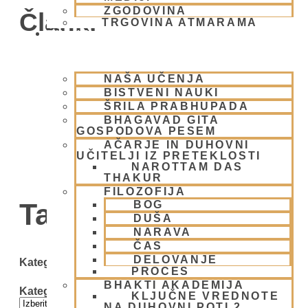
ZGODOVINA
Članki
TRGOVINA ATMARAMA
BHAKTI JOGA
NAŠA UČENJA
BISTVENI NAUKI
ŠRILA PRABHUPADA
BHAGAVAD GITA
GOSPODOVA PESEM
AČARJE IN DUHOVNI
UČITELJI IZ PRETEKLOSTI
NAROTTAM DAS
THAKUR
FILOZOFIJA
Tag: gauranga
BOG
DUŠA
NARAVA
ČAS
DELOVANJE
Kategorije
PROCES
BHAKTI AKADEMIJA
Kategorije
KLJUČNE VREDNOTE
NA DUHOVNI POTI 2