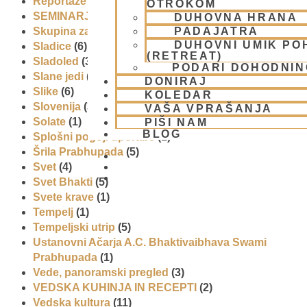
Reportaže
(6)
OTROKOM
SEMINARJI IN TEČAJ
(5)
DUHOVNA HRANA
PADAJATRA
Skupina za podporo družinam in otrokom (CPT)
(1)
DUHOVNI UMIK PO
Sladice
(6)
(RETREAT)
Sladoled
(3)
PODARI DOHODNIN
Slane jedi
(2)
DONIRAJ
Slike
(6)
KOLEDAR
Slovenija
(30)
VAŠA VPRAŠANJA
Solate
(1)
PIŠI NAM
BLOG
Splošni pogoji uporabe
(1)
Šrila Prabhupada
(5)
Svet
(4)
01 431 21 24
Svet Bhakti
(5)
Svete krave
(1)
Tempelj
(1)
Tempeljski utrip
(5)
Ustanovni Ačarja A.C. Bhaktivaibhava Swami
Prabhupada
(1)
Vede, panoramski pregled
(3)
VEDSKA KUHINJA IN RECEPTI
(2)
Vedska kultura
(11)