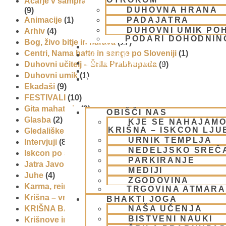
Ačarje v sampradaji – duhovni učitelji iz preteklosti
DUHOVNA HRANA
(9)
PADAJATRA
Animacije
(1)
DUHOVNI UMIK PO
Arhiv
(4)
PODARI DOHODNIN
Bog, živo bitje in narava
(17)
DONIRAJ
Centri, Nama hatte in sange po Sloveniji
(1)
KOLEDAR
VAŠA VPRAŠANJA
Duhovni učitelj – Šrila Prabhupada
(9)
PIŠI NAM
Duhovni umik
(1)
BLOG
Ekadaši
(9)
FESTIVALI
(10)
Gita mahatmja
(3)
OBIŠČI NAS
Glasba
(2)
KJE SE NAHAJAMO
KRIŠNA – ISKCON LJ
Gledališke igre
(1)
URNIK TEMPLJA
Intervjuji
(8)
NEDELJSKO SREČ
Iskcon po svetu
(2)
PARKIRANJE
Jatra Javornik 2008
(1)
MEDIJI
Juhe
(4)
ZGODOVINA
Karma, reinkarnacija in bhakti
(8)
TRGOVINA ATMAR
Krišna – vrhovna božanska oseba
(7)
BHAKTI JOGA
NAŠA UČENJA
KRIŠNA BAZAR
(1)
BISTVENI NAUKI
Krišnove inkarnacije
(11)