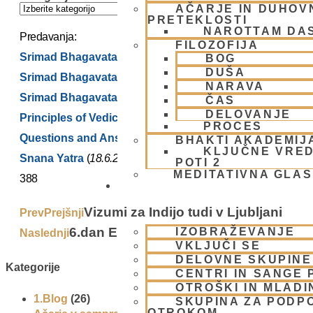
AČARJE IN DUHOVN
PRETEKLOSTI
NAROTTAM DA
Predavanja:
FILOZOFIJA
Srimad Bhagavatam 2.9.34 – part 1
(
17.06.2008)
BOG
DUŠA
Srimad Bhagavatam 2.9.34 – part 2
(
18.06.2008)
NARAVA
Srimad Bhagavatam 2.9.34 – part 3
(
19.06.2008)
ČAS
DELOVANJE
Principles of Vedic Education
(
19.6.2008)
PROCES
Questions and Answers
(
19.6.2008)
BHAKTI AKADEMIJ
KLJUČNE VRED
Snana Yatra
(
18.6.2008)
POTI 2
MEDITATIVNA GLA
388
SKUPNOST
Vizumi za Indijo tudi v Ljubljani
Prev
Prejšnji
6.dan Eko-karavane
IZOBRAŽEVANJE
Naslednji
Next
VKLJUČI SE
DELOVNE SKUPINE
Kategorije
CENTRI IN SANGE 
OTROŠKI IN MLADI
1.Blog
(26)
SKUPINA ZA PODP
OTROKOM