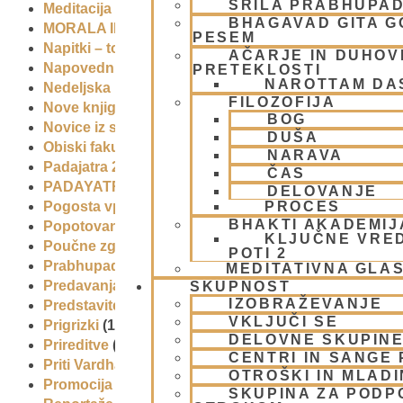
ŠRILA PRABHUPA
Meditacija
(9)
BHAGAVAD GITA 
MORALA IN ETIKA
(5)
PESEM
Napitki – topli
(1)
AČARJE IN DUHOVN
Napovednik
(10)
PRETEKLOSTI
NAROTTAM DA
Nedeljska predavanja in festivali
(1)
FILOZOFIJA
Nove knjige
(6)
BOG
Novice iz skupnosti
(1)
DUŠA
Obiski fakultete – šole
(6)
NARAVA
Padajatra 2008
(12)
ČAS
PADAYATRA
(3)
DELOVANJE
PROCES
Pogosta vprašanja
(2)
BHAKTI AKADEMIJ
Popotovanja
(1)
KLJUČNE VRE
Poučne zgodbe in nauki
(8)
POTI 2
Prabhupadovi učenci in ostali
(3)
MEDITATIVNA GLA
Predavanja
(2)
SKUPNOST
IZOBRAŽEVANJE
Predstavitev
(9)
VKLJUČI SE
Prigrizki
(1)
DELOVNE SKUPIN
Prireditve
(7)
CENTRI IN SANGE 
Priti Vardhana das
(1)
OTROŠKI IN MLAD
Promocija in izobrazevanje
(3)
SKUPINA ZA PODP