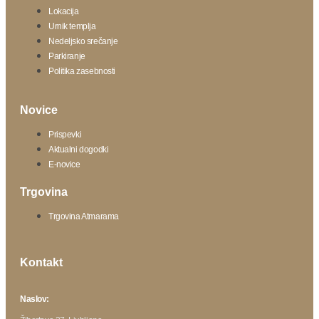
Lokacija
Urnik templja
Nedeljsko srečanje
Parkiranje
Politika zasebnosti
Novice
Prispevki
Aktualni dogodki
E-novice
Trgovina
Trgovina Atmarama
Kontakt
Naslov: