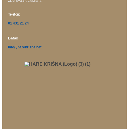
Žibertova 27, Ljubljana
Telefon:
01 431 21 24
E-Mail:
info@harekrisna.net