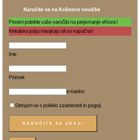
Naročite se na Krišnove novičke
Prosim potrdite vaše naročilo na prejemanje eNovic!
Nekatera polja manjkajo ali so napačna!
Ime
Priimek
e-naslov
Strinjam se s politiko zasebnosti in pogoji.