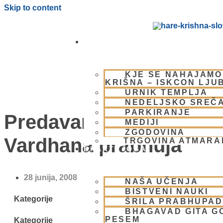
Skip to content
OBIŠČI NAS
KJE SE NAHAJAMO
KRIŠNA – ISKCON LJU
URNIK TEMPLJA
NEDELJSKO SREČ
PARKIRANJE
Predavanje Priti
MEDIJI
ZGODOVINA
Vardhana prabhuja
TRGOVINA ATMAR
BHAKTI JOGA
28 junija, 2008
NAŠA UČENJA
BISTVENI NAUKI
Kategorije
ŠRILA PRABHUPA
BHAGAVAD GITA G
PESEM
Kategorije