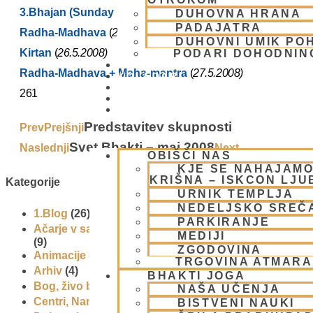
3.Bhajan (Sunday Feast)
(
25.5.2008)
DUHOVNA HRANA
PADAJATRA
Radha-Madhava
(
24.5.2008)
DUHOVNI UMIK PO
Kirtan
(
26.5.2008)
PODARI DOHODNIN
DONIRAJ
Radha-Madhava + Maha-mantra
(
27.5.2008)
KOLEDAR
VAŠA VPRAŠANJA
261
PIŠI NAM
BLOG
Predstavitev skupnosti
Prev
Prejšnji
Svet Bhakti – maj 2008
Naslednji
Next
OBIŠČI NAS
KJE SE NAHAJAMO
KRIŠNA – ISKCON LJ
Kategorije
URNIK TEMPLJA
NEDELJSKO SREČ
1.Blog
(26)
PARKIRANJE
Ačarje v sampradaji – duhovni učitelji iz preteklosti
MEDIJI
(9)
ZGODOVINA
Animacije
(1)
TRGOVINA ATMAR
Arhiv
(4)
BHAKTI JOGA
Bog, živo bitje in narava
(17)
NAŠA UČENJA
Centri, Nama hatte in sange po Sloveniji
(1)
BISTVENI NAUKI