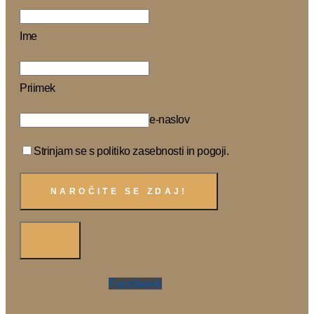
Ime
Priimek
e-naslov
Strinjam se s politiko zasebnosti in pogoji.
Facebook