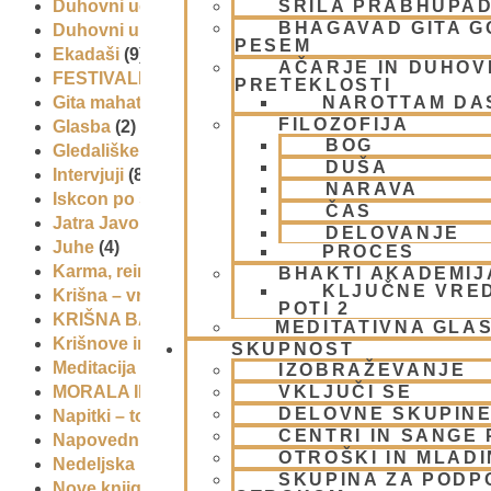
ŠRILA PRABHUPA
Duhovni učitelj – Šrila Prabhupada
(9)
BHAGAVAD GITA 
Duhovni umik
(1)
PESEM
Ekadaši
(9)
AČARJE IN DUHOVN
FESTIVALI
(10)
PRETEKLOSTI
NAROTTAM DA
Gita mahatmja
(3)
FILOZOFIJA
Glasba
(2)
BOG
Gledališke igre
(1)
DUŠA
Intervjuji
(8)
NARAVA
Iskcon po svetu
(2)
ČAS
Jatra Javornik 2008
(1)
DELOVANJE
Juhe
(4)
PROCES
Karma, reinkarnacija in bhakti
(8)
BHAKTI AKADEMIJ
KLJUČNE VRE
Krišna – vrhovna božanska oseba
(7)
POTI 2
KRIŠNA BAZAR
(1)
MEDITATIVNA GLA
Krišnove inkarnacije
(11)
SKUPNOST
Meditacija
(9)
IZOBRAŽEVANJE
VKLJUČI SE
MORALA IN ETIKA
(5)
DELOVNE SKUPIN
Napitki – topli
(1)
CENTRI IN SANGE 
Napovednik
(10)
OTROŠKI IN MLAD
Nedeljska predavanja in festivali
(1)
SKUPINA ZA PODP
Nove knjige
(6)