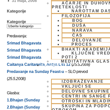
31 maja, 2008
AČARJE IN DUHOVN
PRETEKLOSTI
NAROTTAM DA
Kategorije
FILOZOFIJA
BOG
Kategorije
DUŠA
NARAVA
ČAS
Predavanja:
DELOVANJE
Srimad Bhagavatam 3.22.10
(
24.5.2008)
PROCES
BHAKTI AKADEMIJ
Srimad Bhagavatam 3.22.11
(
26.5.2008)
KLJUČNE VRED
POTI 2
Srimad Bhagavatam 3.22.12
(
27.5.2008)
MEDITATIVNA GLA
Caitanya Caritamrita, Antya Lila 12
(
25.5.2008)
SKUPNOST
Predavanje na Sunday Feast-u
– SLO prevod
(
25.5.2008)
IZOBRAŽEVANJE
VKLJUČI SE
DELOVNE SKUPINE
Glasba:
CENTRI IN SANGE 
1.Bhajan (Sunday Feast)
(
25.5.2008)
OTROŠKI IN MLADI
SKUPINA ZA PODP
2.Bhajan (Sunday Feast)
(
25.5.2008)
OTROKOM