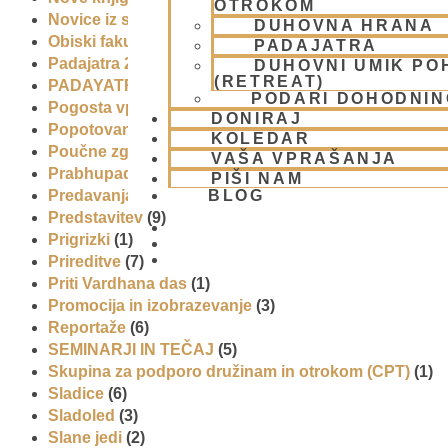
OTROKOM
Novice iz skupnosti
(1)
DUHOVNA HRANA
Obiski fakultete – šole
(6)
PADAJATRA
Padajatra 2008
(12)
DUHOVNI UMIK PO
(RETREAT)
PADAYATRA
(3)
PODARI DOHODNIN
Pogosta vprašanja
(2)
DONIRAJ
Popotovanja
(1)
KOLEDAR
Poučne zgodbe in nauki
(8)
VAŠA VPRAŠANJA
Prabhupadovi učenci in ostali
(3)
PIŠI NAM
BLOG
Predavanja
(2)
Predstavitev
(9)
Prigrizki
(1)
01 431 21 24
Prireditve
(7)
Priti Vardhana das
(1)
Promocija in izobrazevanje
(3)
Reportaže
(6)
SEMINARJI IN TEČAJ
(5)
Skupina za podporo družinam in otrokom (CPT)
(1)
Sladice
(6)
Sladoled
(3)
Slane jedi
(2)