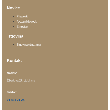
Novice
Prispevki
Aktualni dogodki
E-novice
Trgovina
Trgovina Atmarama
Kontakt
Naslov:
Žibertova 27, Ljubljana
Telefon:
01 431 21 24