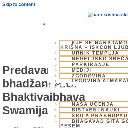
Skip to content
OBIŠČI NAS
KJE SE NAHAJAMO
KRIŠNA – ISKCON LJU
URNIK TEMPLJA
NEDELJSKO SREČ
PARKIRANJE
Predavanja in
MEDIJI
ZGODOVINA
bhadžani A.C.
TRGOVINA ATMAR
BHAKTI JOGA
Bhaktivaibhava
NAŠA UČENJA
Swamija (mp3)
BISTVENI NAUKI
ŠRILA PRABHUPA
BHAGAVAD GITA G
PESEM