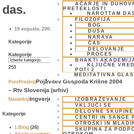
AČARJE IN DUHOVN
das.
PRETEKLOSTI
NAROTTAM DA
FILOZOFIJA
BOG
19 avgusta, 2008
DUŠA
NARAVA
Kategorije
ČAS
DELOVANJE
PROCES
Kategorije
BHAKTI AKADEMIJ
KLJUČNE VRED
253
POTI 2
MEDITATIVNA GLA
SKUPNOST
Pojavitev Gospoda Krišne 2004
Prev
Prejšnji
– Rtv Slovenija (arhiv)
Ingverjev čaj
Naslednji
Next
IZOBRAŽEVANJE
VKLJUČI SE
DELOVNE SKUPINE
Kategorije
CENTRI IN SANGE 
OTROŠKI IN MLADI
1.Blog
(26)
SKUPINA ZA PODP
OTROKOM
Ačarje v sampradaji – duhovni učitelji iz preteklosti