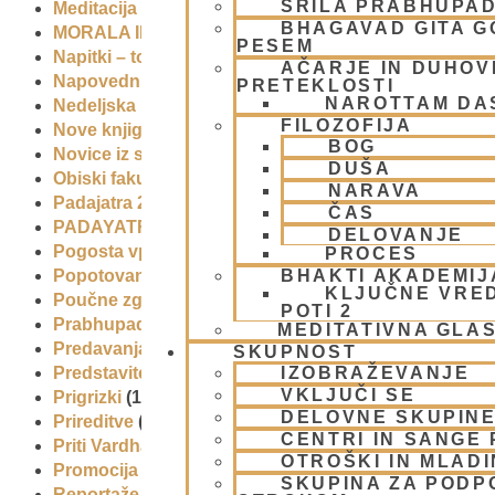
ŠRILA PRABHUPA
Meditacija
(9)
BHAGAVAD GITA 
MORALA IN ETIKA
(5)
PESEM
Napitki – topli
(1)
AČARJE IN DUHOVN
Napovednik
(10)
PRETEKLOSTI
NAROTTAM DA
Nedeljska predavanja in festivali
(1)
FILOZOFIJA
Nove knjige
(6)
BOG
Novice iz skupnosti
(1)
DUŠA
Obiski fakultete – šole
(6)
NARAVA
Padajatra 2008
(12)
ČAS
PADAYATRA
(3)
DELOVANJE
Pogosta vprašanja
(2)
PROCES
BHAKTI AKADEMIJ
Popotovanja
(1)
KLJUČNE VRE
Poučne zgodbe in nauki
(8)
POTI 2
Prabhupadovi učenci in ostali
(3)
MEDITATIVNA GLA
Predavanja
(2)
SKUPNOST
IZOBRAŽEVANJE
Predstavitev
(9)
VKLJUČI SE
Prigrizki
(1)
DELOVNE SKUPIN
Prireditve
(7)
CENTRI IN SANGE 
Priti Vardhana das
(1)
OTROŠKI IN MLAD
Promocija in izobrazevanje
(3)
SKUPINA ZA PODP
Reportaže
(6)