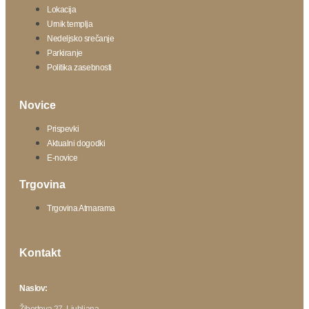
Lokacija
Urnik templja
Nedeljsko srečanje
Parkiranje
Politika zasebnosti
Novice
Prispevki
Aktualni dogodki
E-novice
Trgovina
Trgovina Atmarama
Kontakt
Naslov:
Žibertova 27, Ljubljana