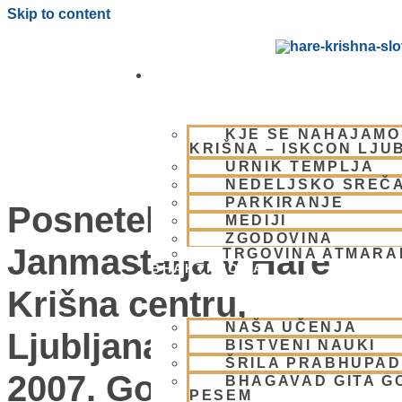
Skip to content
OBIŠČI NAS
KJE SE NAHAJAMO
KRIŠNA – ISKCON LJU
URNIK TEMPLJA
NEDELJSKO SREČ
PARKIRANJE
Posnetek praznovanje
MEDIJI
ZGODOVINA
Janmastaija v Hare
TRGOVINA ATMAR
BHAKTI JOGA
Krišna centru,
NAŠA UČENJA
Ljubljana, Slovenija
BISTVENI NAUKI
ŠRILA PRABHUPA
2007. Govori Kurma
BHAGAVAD GITA G
PESEM