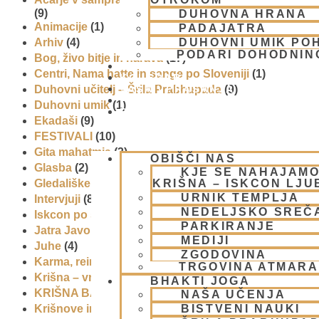
(9)
DUHOVNA HRANA
Animacije
(1)
PADAJATRA
DUHOVNI UMIK PO
Arhiv
(4)
PODARI DOHODNIN
Bog, živo bitje in narava
(17)
DONIRAJ
Centri, Nama hatte in sange po Sloveniji
(1)
KOLEDAR
VAŠA VPRAŠANJA
Duhovni učitelj – Šrila Prabhupada
(9)
PIŠI NAM
Duhovni umik
(1)
BLOG
Ekadaši
(9)
FESTIVALI
(10)
Gita mahatmja
(3)
OBIŠČI NAS
Glasba
(2)
KJE SE NAHAJAMO
KRIŠNA – ISKCON LJ
Gledališke igre
(1)
URNIK TEMPLJA
Intervjuji
(8)
NEDELJSKO SREČ
Iskcon po svetu
(2)
PARKIRANJE
Jatra Javornik 2008
(1)
MEDIJI
Juhe
(4)
ZGODOVINA
Karma, reinkarnacija in bhakti
(8)
TRGOVINA ATMAR
Krišna – vrhovna božanska oseba
(7)
BHAKTI JOGA
KRIŠNA BAZAR
(1)
NAŠA UČENJA
BISTVENI NAUKI
Krišnove inkarnacije
(11)