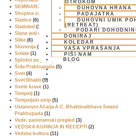
OTROKOM
SEMINARJI IN TEČAJ
(5)
DUHOVNA HRANA
Skupina za podporo družinam in otrokom (CPT)
(1)
PADAJATRA
DUHOVNI UMIK PO
Sladice
(6)
(RETREAT)
Sladoled
(3)
PODARI DOHODNIN
Slane jedi
(2)
DONIRAJ
Slike
(6)
KOLEDAR
Slovenija
(30)
VAŠA VPRAŠANJA
Solate
(1)
PIŠI NAM
BLOG
Splošni pogoji uporabe
(1)
Šrila Prabhupada
(5)
Svet
(4)
01 431 21 24
Svet Bhakti
(5)
Svete krave
(1)
Tempelj
(1)
Tempeljski utrip
(5)
Ustanovni Ačarja A.C. Bhaktivaibhava Swami
Prabhupada
(1)
Vede, panoramski pregled
(3)
VEDSKA KUHINJA IN RECEPTI
(2)
Vedska kultura
(11)