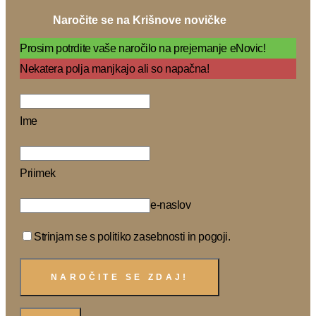
Naročite se na Krišnove novičke
Prosim potrdite vaše naročilo na prejemanje eNovic!
Nekatera polja manjkajo ali so napačna!
Ime
Priimek
e-naslov
Strinjam se s politiko zasebnosti in pogoji.