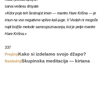
sarva vedesu drsyate
»Kdor poje teh šestnajst imen — mantro Hare Krišna — je
imun na vse negativne vplive kali-juge. V Vedah ni mogoče
najti boljše metode samospoznavanja, kot je petje mantre
Hare Krišna.«
337
Kako si izdelamo svojo džapo?
Prejšnji
Skupinska meditacija — kirtana
Naslednji