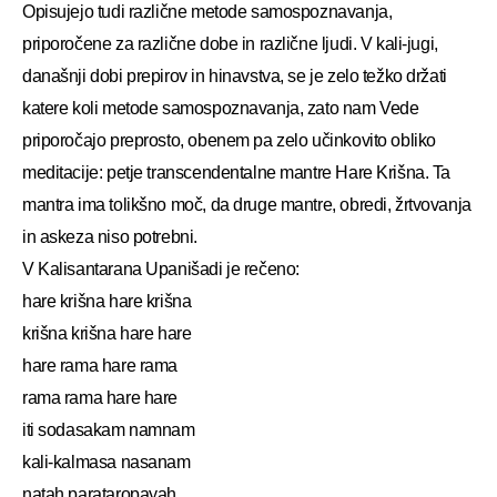
Opisujejo tudi različne metode samospoznavanja,
priporočene za različne dobe in različne ljudi. V kali-jugi,
današnji dobi prepirov in hinavstva, se je zelo težko držati
katere koli metode samospoznavanja, zato nam Vede
priporočajo preprosto, obenem pa zelo učinkovito obliko
meditacije: petje transcendentalne mantre Hare Krišna. Ta
mantra ima tolikšno moč, da druge mantre, obredi, žrtvovanja
in askeza niso potrebni.
V Kalisantarana Upanišadi je rečeno:
hare krišna hare krišna
krišna krišna hare hare
hare rama hare rama
rama rama hare hare
iti sodasakam namnam
kali-kalmasa nasanam
natah parataropayah