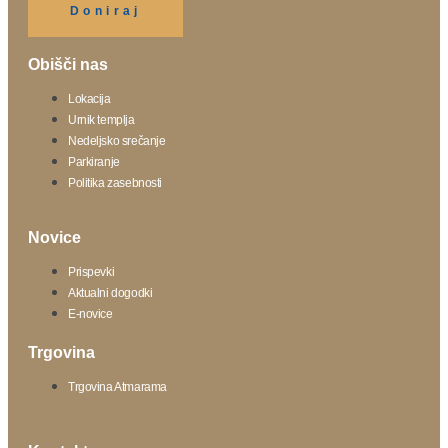
Doniraj
Obišči nas
Lokacija
Urnik templja
Nedeljsko srečanje
Parkiranje
Politika zasebnosti
Novice
Prispevki
Aktualni dogodki
E-novice
Trgovina
Trgovina Atmarama