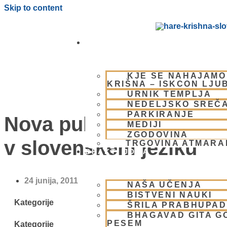
Skip to content
OBIŠČI NAS
KJE SE NAHAJAMO
KRIŠNA – ISKCON LJU
URNIK TEMPLJA
NEDELJSKO SREČ
PARKIRANJE
Nova publikacija BBT
MEDIJI
ZGODOVINA
v slovenskem jeziku
TRGOVINA ATMAR
BHAKTI JOGA
24 junija, 2011
NAŠA UČENJA
BISTVENI NAUKI
Kategorije
ŠRILA PRABHUPA
BHAGAVAD GITA G
PESEM
Kategorije