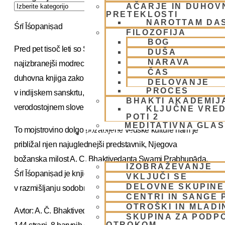
AČARJE IN DUHOVN
PRETEKLOSTI
NAROTTAM DA
Śrī Īśopaniṣad
FILOZOFIJA
BOG
Pred pet tisoč leti so Śrī Īśopaniṣad preučevali le
DUŠA
NARAVA
najizbranejši modreci civiliziranega sveta. Starodavna
ČAS
duhovna knjiga zakonov človeštva, ki je bila stoletja skrita
DELOVANJE
PROCES
v indijskem sanskrtu, se zdaj bralcem razodeva v novem
BHAKTI AKADEMIJ
verodostojnem slovenskem prevodu.
KLJUČNE VRED
POTI 2
MEDITATIVNA GLA
To mojstrovino dolgo pozabljene vedske kulture nam je
SKUPNOST
približal njen najuglednejši predstavnik, Njegova
božanska milost A. C. Bhaktivedanta Swami Prabhupāda.
IZOBRAŽEVANJE
Śrī Īśopaniṣad je knjiga, ki lahko zaneti duhovno revolucijo
VKLJUČI SE
DELOVNE SKUPINE
v razmišljanju sodobnega človeka.
CENTRI IN SANGE 
OTROŠKI IN MLADI
Avtor: A. Č. Bhaktivedanta Svami Prabhupada
SKUPINA ZA PODP
OTROKOM