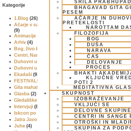
ŠRILA PRABHUPA
Kategorije
BHAGAVAD GITA 
PESEM
AČARJE IN DUHOVN
1.Blog
(26)
PRETEKLOSTI
Ačarje v sampradaji – duhovni učitelji iz preteklosti
NAROTTAM DA
(9)
FILOZOFIJA
Animacije
(1)
BOG
Arhiv
(4)
DUŠA
Bog, živo bitje in narava
(17)
NARAVA
Centri, Nama hatte in sange po Sloveniji
(1)
ČAS
Duhovni učitelj – Šrila Prabhupada
(9)
DELOVANJE
PROCES
Duhovni umik
(1)
BHAKTI AKADEMIJ
Ekadaši
(9)
KLJUČNE VRE
FESTIVALI
(10)
POTI 2
MEDITATIVNA GLA
Gita mahatmja
(3)
SKUPNOST
Glasba
(2)
IZOBRAŽEVANJE
Gledališke igre
(1)
VKLJUČI SE
Intervjuji
(8)
DELOVNE SKUPIN
Iskcon po svetu
(2)
CENTRI IN SANGE 
Jatra Javornik 2008
(1)
OTROŠKI IN MLAD
Juhe
(4)
SKUPINA ZA PODP