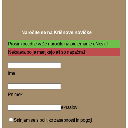
Naročite se na Krišnove novičke
Prosim potrdite vaše naročilo na prejemanje eNovic!
Nekatera polja manjkajo ali so napačna!
Ime
Priimek
e-naslov
Strinjam se s politiko zasebnosti in pogoji.