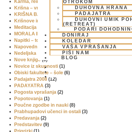
Karma, reinkarnacija in bhakti
(8)
OTROKOM
DUHOVNA HRANA
Krišna – vrhovna božanska oseba
(7)
PADAJATRA
KRIŠNA BAZAR
(1)
DUHOVNI UMIK PO
Krišnove inkarnacije
(11)
(RETREAT)
Meditacija
(9)
PODARI DOHODNIN
MORALA IN ETIKA
(5)
DONIRAJ
Napitki – topli
(1)
KOLEDAR
VAŠA VPRAŠANJA
Napovednik
(10)
PIŠI NAM
Nedeljska predavanja in festivali
(1)
BLOG
Nove knjige
(6)
Novice iz skupnosti
(1)
Obiski fakultete – šole
(6)
01 431 21 24
Padajatra 2008
(12)
PADAYATRA
(3)
Pogosta vprašanja
(2)
Popotovanja
(1)
Poučne zgodbe in nauki
(8)
Prabhupadovi učenci in ostali
(3)
Predavanja
(2)
Predstavitev
(9)
Prigrizki
(1)