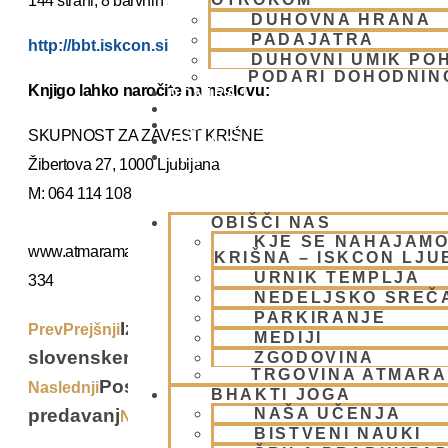
144 strani, 8 barvnih slik, trda vezava
DUHOVNA HRANA
PADAJATRA
http://bbt.iskcon.si/
DUHOVNI UMIK PO
PODARI DOHODNIN
Knjigo lahko naročite na naslovu:
DONIRAJ
KOLEDAR
VAŠA VPRAŠANJA
SKUPNOST ZA ZAVEST KRIŠNE
PIŠI NAM
BLOG
Žibertova 27, 1000 Ljubljana
M: 064 114 108
OBIŠČI NAS
KJE SE NAHAJAMO
www.atmarama.si
KRIŠNA – ISKCON LJ
URNIK TEMPLJA
334
NEDELJSKO SREČ
PARKIRANJE
Izšli novi publikaciji BBT v
Prev
Prejšnji
MEDIJI
slovenskem jeziku
ZGODOVINA
TRGOVINA ATMAR
Posnetki nedeljskih in festivalskih
Naslednji
BHAKTI JOGA
predavanj
NAŠA UČENJA
Next
BISTVENI NAUKI