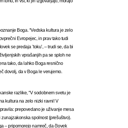
onu, in vsi, ki jih izgovarjajo, morajo
spoznanje Boga. “Vedska kultura je zelo
ovprečni Evropejec, in prav tako tudi
ovek se predaja ’toku’, – trudi se, da bi
življenjskih vprašanjih pa se sploh ne
jena tako, da lahko Boga resnično
č dovolj, da v Boga le verujemo.
kanske razlike, “V sodobnem svetu je
a kultura na zelo nizki ravni! V
a pravila: prepovedano je uživanje mesa
di zunajzakonska spolnost (prešuštvo).
ega – pripomorejo namreč, da človek