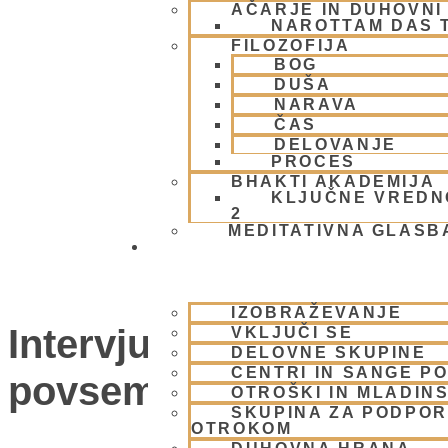
AČARJE IN DUHOVNI 
NAROTTAM DAS 
FILOZOFIJA
BOG
DUŠA
NARAVA
ČAS
DELOVANJE
PROCES
BHAKTI AKADEMIJA
KLJUČNE VREDN
2
MEDITATIVNA GLASB
SKUPNOST
IZOBRAŽEVANJE
Intervju – NS Bhakti V
VKLJUČI SE
DELOVNE SKUPINE
CENTRI IN SANGE PO
povsem izginila?
OTROŠKI IN MLADIN
SKUPINA ZA PODPOR
OTROKOM