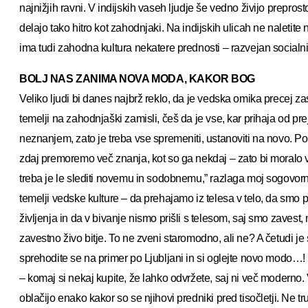
najnižjih ravni. V indijskih vaseh ljudje še vedno živijo prepros
delajo tako hitro kot zahodnjaki. Na indijskih ulicah ne naletite 
ima tudi zahodna kultura nekatere prednosti – razvejan socialni
BOLJ NAS ZANIMA NOVA MODA, KAKOR BOG
Veliko ljudi bi danes najbrž reklo, da je vedska omika precej 
temelji na zahodnjaški zamisli, češ da je vse, kar prihaja od pr
neznanjem, zato je treba vse spremeniti, ustanoviti na novo. P
zdaj premoremo več znanja, kot so ga nekdaj – zato bi moralo v
treba je le slediti novemu in sodobnemu,” razlaga moj sogovorni
temelji vedske kulture – da prehajamo iz telesa v telo, da smo 
življenja in da v bivanje nismo prišli s telesom, saj smo zavest, 
zavestno živo bitje. To ne zveni staromodno, ali ne? A četudi 
sprehodite se na primer po Ljubljani in si oglejte novo modo…
– komaj si nekaj kupite, že lahko odvržete, saj ni več moderno. 
oblačijo enako kakor so se njihovi predniki pred tisočletji. Ne t