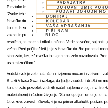
PADAJATRA
Prav tako kot vedska kultura je vedno pričujoča tudi mantra Hare
DUHOVNI UMIK POHO
PODARI DOHODNINO
“Zvoke teh manter so sposobni zaznavati rišiji (uresničeni modr
DONIRAJ
človeško družbo. Tudi ti zvoki so večni. Kaj naj bi to pomenilo? 
KOLEDAR
VAŠA VPRAŠANJA
kulture, bi se nekega dne spet pojavil kdo, ki bi ’ujel’ zvok ved
PIŠI NAM
zaznal in prenesel ljudem. Kar je pristno, je namreč večno. Zato
BLOG
resnično, ne more biti nikoli uničeno. Vede so večne, saj opisu
večno. Pred pet tisoč leti jih je v človeško družbo prenesel modr
01 431 21 24
sicer zato, ker je človeška inteligentnost zelo nazadovala. Pre
ustnim izročilom.”
Vedski zvok je zelo natančen in izjemno močan in vpliven – zat
Bhakti Vikasa Swami razlaga, da ljudje v sodobni družbi ne mo
kulture, zato povzetek vedskih načel najdemo v petju mantre Ha
materialnem) in čistem življenju. “Samo s petjem omenjene m
človekovo zavest – človek, ki je na primer alkoholik, postane 