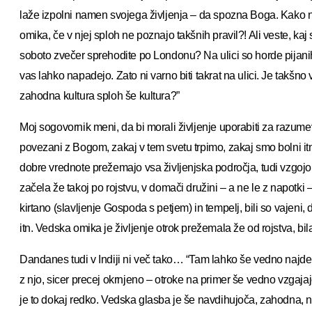
laže izpolni namen svojega življenja – da spozna Boga. Kako n
omika, če v njej sploh ne poznajo takšnih pravil?! Ali veste, kaj
soboto zvečer sprehodite po Londonu? Na ulici so horde pijanih l
vas lahko napadejo. Zato ni varno biti takrat na ulici. Je takš
zahodna kultura sploh še kultura?”
Moj sogovornik meni, da bi morali življenje uporabiti za razum
povezani z Bogom, zakaj v tem svetu trpimo, zakaj smo bolni itn.
dobre vrednote prežemajo vsa življenjska področja, tudi vzgojo
začela že takoj po rojstvu, v domači družini – a ne le z napotki –
kirtano (slavljenje Gospoda s petjem) in tempelj, bili so vajeni,
itn. Vedska omika je življenje otrok prežemala že od rojstva, bil
Dandanes tudi v Indiji ni več tako… “Tam lahko še vedno najdem
z njo, sicer precej okrnjeno – otroke na primer še vedno vzgajaj
je to dokaj redko. Vedska glasba je še navdihujoča, zahodna, n