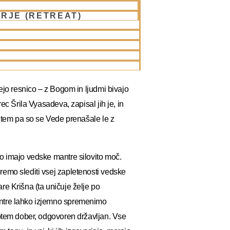
 Krišna – ta namreč izvira iz te kulture.
RJE (RETREAT)
eci) – potem pa jih prenašajo v
Četudi bi umrli vsi sledilci vedske
skih manter, saj ta nenehno obstaja, ga
 tudi Ved ni mogoče uničiti. Kar je
jejo resnico – z Bogom in ljudmi bivajo
ec Šrila Vyasadeva, zapisal jih je, in
d tem pa so se Vede prenašale le z
o imajo vedske mantre silovito moč.
remo slediti vsej zapletenosti vedske
re Krišna (ta uničuje želje po
antre lahko izjemno spremenimo
potem dober, odgovoren državljan. Vse