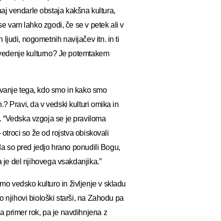
aj vendarle obstaja kakšna kultura,
 se vam lahko zgodi, če se v petek ali v
judi, nogometnih navijačev itn. in ti
no vedenje kulturno? Je potemtakem
evanje tega, kdo smo in kako smo
? Pravi, da v vedski kulturi omika in
. “Vedska vzgoja se je praviloma
 otroci so že od rojstva obiskovali
 da so pred jedjo hrano ponudili Bogu,
a je del njihovega vsakdanjika.”
o vedsko kulturo in življenje v skladu
o njihovi biološki starši, na Zahodu pa
a primer rok, pa je navdihnjena z