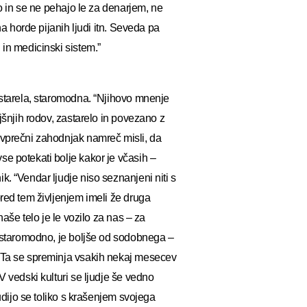
to in se ne pehajo le za denarjem, ne
na horde pijanih ljudi itn. Seveda pa
 in medicinski sistem.”
zastarela, staromodna. “Njihovo mnenje
ejšnjih rodov, zastarelo in povezano z
ovprečni zahodnjak namreč misli, da
se potekati bolje kakor je včasih –
k. “Vendar ljudje niso seznanjeni niti s
pred tem življenjem imeli že druga
naše telo je le vozilo za nas – za
je staromodno, je boljše od sodobnega –
! Ta se spreminja vsakih nekaj mesecev
V vedski kulturi se ljudje še vedno
rudijo se toliko s krašenjem svojega