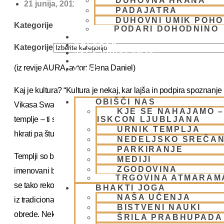
DUHOVNA HRANA
21 junija, 2011
PADAJATRA
DUHOVNI UMIK POHO
Kategorije
PODARI DOHODNINO
DONIRAJ
KOLEDAR
Kategorije
VAŠA VPRAŠANJA
PIŠI NAM
(iz revije AURA, avtor: Elena Daniel)
BLOG
Kaj je kultura? “Kultura je nekaj, kar lajša in podpira spoznanj
OBIŠČI NAS
Vikasa Swami. “Če se podamo v Indijo, tam naletimo na globoko
KJE SE NAHAJAMO –
templje – ti so bili prvotno središča za opravljanje vedskih vers
ISKCON LJUBLJANA
URNIK TEMPLJA
hkrati pa študijska središča (študij je temeljil na vedski lireraturi)
NEDELJSKO SREČA
PARKIRANJE
Templji so bili središča ugledne kulture, v njih so prebivali zelo
MEDIJI
ZGODOVINA
imenovani brahmani. “Takšne ljudi v Indiji še vedno najdemo, 
TRGOVINA ATMARAM
se tako rekoč ’bojuje za preživetje’. Vendar pa ti le ne bodo povs
BHAKTI JOGA
NAŠA UČENJA
iz tradicionalnih družin) še vedno sledijo svoji prvotni kulturi i
BISTVENI NAUKI
obrede. Nekateri od njih so imeli izjemno dobro plačane posvetn
ŠRILA PRABHUPADA