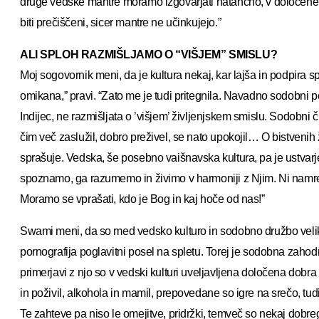
druge vedske mantre moramo izgovarjati natančno, v določenem t
biti prečiščeni, sicer mantre ne učinkujejo.”
ALI SPLOH RAZMIŠLJAMO O “VIŠJEM” SMISLU?
Moj sogovornik meni, da je kultura nekaj, kar lajša in podpira 
omikana,” pravi. “Zato me je tudi pritegnila. Navadno sodobni p
Indijec, ne razmišljata o ’višjem’ življenjskem smislu. Sodobni čl
čim več zaslužil, dobro preživel, se nato upokojil… O bistvenih 
sprašuje. Vedska, še posebno vaišnavska kultura, pa je ustvar
spoznamo, ga razumemo in živimo v harmoniji z Njim. Ni namre
Moramo se vprašati, kdo je Bog in kaj hoče od nas!”
Swami meni, da so med vedsko kulturo in sodobno družbo veli
pornografija poglavitni posel na spletu. Torej je sodobna zahodn
primerjavi z njo so v vedski kulturi uveljavljena določena dobr
in poživil, alkohola in mamil, prepovedane so igre na srečo, tu
Te zahteve pa niso le omejitve, pridržki, temveč so nekaj dobr