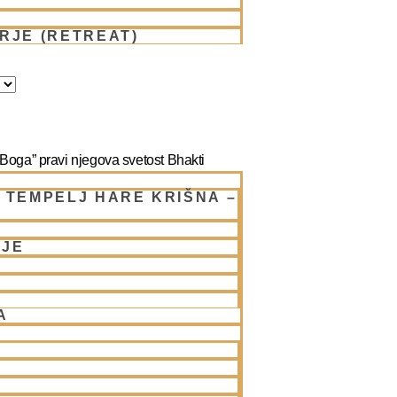
RJE (RETREAT)
e Boga” pravi njegova svetost Bhakti
, prastaro kulturo – starodavne
 TEMPELJ HARE KRIŠNA –
kih obredov (nekateri potekajo še zdaj),
.”
NJE
 izobraženi in izjemno omikani ljudje,
čeprav so redki, le še nekaj brahmanov
A
em izginili – redki brahmani (ti izvirajo
n v templjih še dandanes opravljajo
e službe, vendar so jih raje zapustili