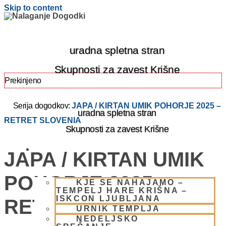
Skip to content
uradna spletna stran
Skupnosti za zavest Krišne
Prekinjeno
Serija dogodkov:
JAPA / KIRTAN UMIK POHORJE 2025 –
uradna spletna stran
RETRET SLOVENIA
Skupnosti za zavest Krišne
OBIŠČI NAS
JAPA / KIRTAN UMIK
POHORJE 2025 –
KJE SE NAHAJAMO –
TEMPELJ HARE KRIŠNA –
ISKCON LJUBLJANA
RETRET SLOVENIA
URNIK TEMPLJA
NEDELJSKO