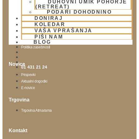
DUHOVNI UMIK POHORJE
(RETREAT)
Obišči nas
PODARI DOHODNINO
DONIRAJ
Lokacija
KOLEDAR
Urnik templja
VAŠA VPRAŠANJA
Nedeljsko srečanje
PIŠI NAM
Parkiranje
BLOG
Politika zasebnosti
Novice
01 431 21 24
Prispevki
Aktualni dogodki
E-novice
Trgovina
Trgovina Atmarama
Kontakt