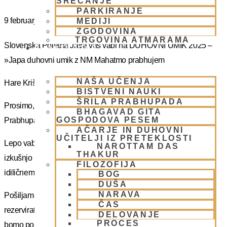
SREČANJE
PARKIRANJE
9 februarja
MEDIJI
ZGODOVINA
TRGOVINA ATMARAMA
Slovenska Poletna Jatra vas vabi na DUHOVNI UMIK 2025 –
BHAKTI JOGA
»Japa duhovni umik z NM Mahatmo prabhujem
NAŠA UČENJA
Hare Krišna, dragi bhakte!
BISTVENI NAUKI
ŠRILA PRABHUPADA
Prosimo, sprejmite naše ponižno spoštovanje! Vsa slava Šrila
BHAGAVAD GITA
GOSPODOVA PESEM
Prabhupadu!
AČARJE IN DUHOVNI
UČITELJI IZ PRETEKLOSTI
Lepo vabljeni na 5-dnevno nepozabno transcendentalno
NAROTTAM DAS
THAKUR
izkušnjo na DUHOVNI UMIK, ki bo potekal sredi gozdov na
FILOZOFIJA
idiličnem Pohorju.
BOG
DUŠA
NARAVA
Pošiljamo vam samo osnovno informacijo tako da si lahko
ČAS
rezervirate dopust. Več podatkov in možnost za prijavo vam
DELOVANJE
PROCES
bomo poslal kasneje.