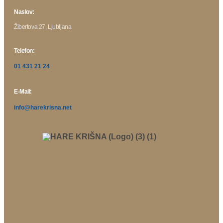
Naslov:
Žibertova 27, Ljubljana
Telefon:
01 431 21 24
E-Mail:
info@harekrisna.net