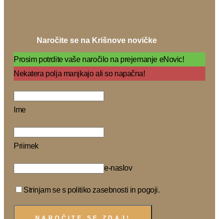
Naročite se na Krišnove novičke
Prosim potrdite vaše naročilo na prejemanje eNovic!
Nekatera polja manjkajo ali so napačna!
Ime
Priimek
e-naslov
Strinjam se s politiko zasebnosti in pogoji.