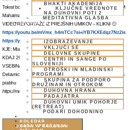
BHAKTI AKADEMIJA
Tokrat bo z nami Šrila Prabhupadov učenec, duhovni učitelj NM
KLJUČNE VREDNOTE
NA DUHOVNI POTI 2
Mahatma prabhu. Redka priložnost, ki jo ne velja izpustiti.
MEDITATIVNA GLASBA
SKUPNOST
VIDEO REPORTAŽE IZ PREJŠNIH UMIKOV – KLIKNI 🙂
https://youtu.be/mVmx_h4mTCc?si=iYB7KXEdqz7Nz2is
https://youtu.be/AziuZJyrho4?si=Zr5a_H8Hj-X888vW
IZOBRAŽEVANJE
VKLJUČI SE
KJE: Mladinski dom na Smolniku (mariborsko Pohorje)
DELOVNE SKUPINE
KDAJ: 29.7.- 2.8.2025 (od torka do sobote)
CENTRI IN SANGE PO
SLOVENIJI
VSEBINA:
OTROŠKI IN MLADINSKI
PROGRAMI
Delavnice in bo vodil, Šrila Prabhupadov učenec NM Mahatma
SKUPINA ZA PODPORO
prabhu
DRUŽINAM IN OTROKOM
DUHOVNA HRANA
https://mahatmadas.com
PADAJATRA
DUHOVNI UMIK POHORJE
(RETREAT)
PODARI DOHODNINO
DONIRAJ
KOLEDAR
VAŠA VPRAŠANJA
DODAJ V KOLEDAR