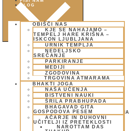
PIŠI NAM
BLOG
OBIŠČI NAS
KJE SE NAHAJAMO –
TEMPELJ HARE KRIŠNA –
ISKCON LJUBLJANA
URNIK TEMPLJA
NEDELJSKO
SREČANJE
PARKIRANJE
MEDIJI
ZGODOVINA
TRGOVINA ATMARAMA
BHAKTI JOGA
NAŠA UČENJA
BISTVENI NAUKI
ŠRILA PRABHUPADA
BHAGAVAD GITA
GOSPODOVA PESEM
NEDELJSKO SREČANJE - CENTER HARE KRIŠNA
LJUBLJANA
AČARJE IN DUHOVNI
OGNJENO ŽRTVOVANJE - NARASIMHA JAGJA -
UČITELJI IZ PRETEKLOSTI
VSAKO SOBOTO
NAROTTAM DAS