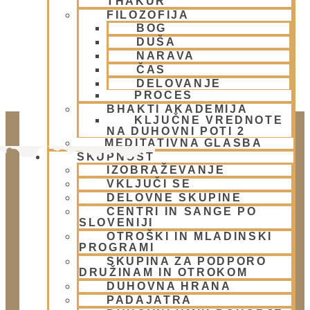
THAKUR
FILOZOFIJA
BOG
DUŠA
NARAVA
ČAS
DELOVANJE
PROCES
BHAKTI AKADEMIJA
KLJUČNE VREDNOTE
NA DUHOVNI POTI 2
MEDITATIVNA GLASBA
SKUPNOST
IZOBRAŽEVANJE
VKLJUČI SE
DELOVNE SKUPINE
CENTRI IN SANGE PO
SLOVENIJI
OTROŠKI IN MLADINSKI
PROGRAMI
Doniraj
SKUPINA ZA PODPORO
DRUŽINAM IN OTROKOM
Klikni gumb spodaj.
DUHOVNA HRANA
Doniraj
PADAJATRA