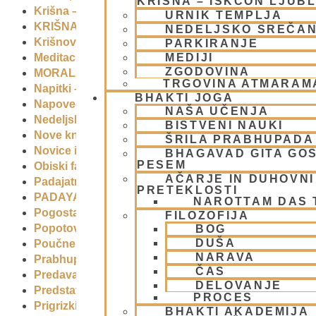
KRIŠNA – ISKCON LJUB
Krišna – vrhovna božanska oseba
(7)
URNIK TEMPLJA
KRIŠNA BAZAR
(1)
NEDELJSKO SREČA
Krišnove inkarnacije
(11)
PARKIRANJE
Meditacija
(9)
MEDIJI
ZGODOVINA
MORALA IN ETIKA
(5)
TRGOVINA ATMARAM
Napitki – topli
(1)
BHAKTI JOGA
Napovednik
(10)
NAŠA UČENJA
Nedeljska predavanja in festivali
(1)
BISTVENI NAUKI
Nove knjige
(6)
ŠRILA PRABHUPADA
Novice iz skupnosti
(1)
BHAGAVAD GITA GO
PESEM
Obiski fakultete – šole
(6)
AČARJE IN DUHOVNI 
Padajatra 2008
(12)
PRETEKLOSTI
PADAYATRA
(3)
NAROTTAM DAS
Pogosta vprašanja
(2)
FILOZOFIJA
Popotovanja
(1)
BOG
DUŠA
Poučne zgodbe in nauki
(8)
NARAVA
Prabhupadovi učenci in ostali
(3)
ČAS
Predavanja
(2)
DELOVANJE
Predstavitev
(9)
PROCES
Prigrizki
(1)
BHAKTI AKADEMIJA