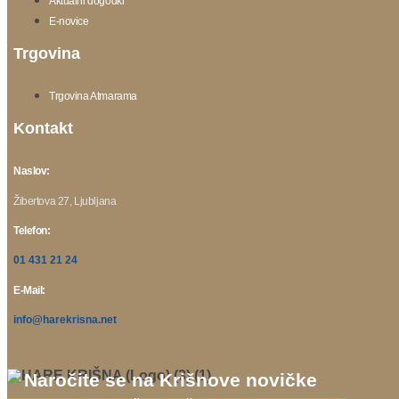
Aktualni dogodki
E-novice
Trgovina
Trgovina Atmarama
Kontakt
Naslov:
Žibertova 27, Ljubljana
Telefon:
01 431 21 24
E-Mail:
info@harekrisna.net
Naročite se na Krišnove novičke