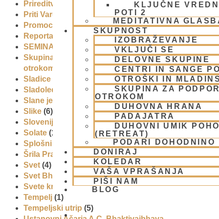
Prireditve
(7)
KLJUČNE VREDN
POTI 2
Priti Vardhana das
(1)
MEDITATIVNA GLASB
Promocija in izobrazevanje
(3)
SKUPNOST
Reportaže
(6)
IZOBRAŽEVANJE
SEMINARJI IN TEČAJ
(5)
VKLJUČI SE
Skupina za podporo družinam in
DELOVNE SKUPINE
otrokom (CPT)
(1)
CENTRI IN SANGE PO
Sladice
(6)
OTROŠKI IN MLADIN
SKUPINA ZA PODPOR
Sladoled
(3)
OTROKOM
Slane jedi
(2)
DUHOVNA HRANA
Slike
(6)
PADAJATRA
Slovenija
(30)
DUHOVNI UMIK POH
Solate
(1)
(RETREAT)
PODARI DOHODNINO
Splošni pogoji uporabe
(1)
DONIRAJ
Šrila Prabhupada
(5)
KOLEDAR
Svet
(4)
VAŠA VPRAŠANJA
Svet Bhakti
(5)
PIŠI NAM
Svete krave
(1)
BLOG
Tempelj
(1)
Tempeljski utrip
(5)
Ustanovni Ačarja A.C. Bhaktivaibhava