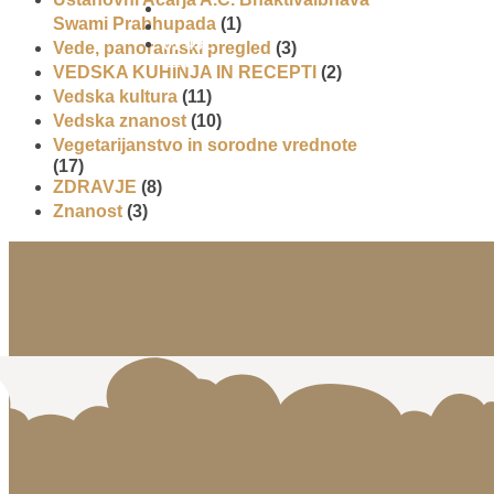
Swami Prabhupada
(1)
01 431
Vede, panoramski pregled
(3)
21 24
VEDSKA KUHINJA IN RECEPTI
(2)
Vedska kultura
(11)
Vedska znanost
(10)
Vegetarijanstvo in sorodne vrednote
(17)
ZDRAVJE
(8)
Znanost
(3)