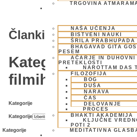
TRGOVINA ATMARAM
BHAKTI JOGA
NAŠA UČENJA
Članki
BISTVENI NAUKI
ŠRILA PRABHUPADA
BHAGAVAD GITA GO
PESEM
Kategorija: Hare 
AČARJE IN DUHOVNI 
PRETEKLOSTI
NAROTTAM DAS 
FILOZOFIJA
filmih in oddajah
BOG
DUŠA
NARAVA
ČAS
Kategorije
DELOVANJE
PROCES
BHAKTI AKADEMIJA
Kategorije
KLJUČNE VREDN
POTI 2
MEDITATIVNA GLASB
Kategorije
SKUPNOST