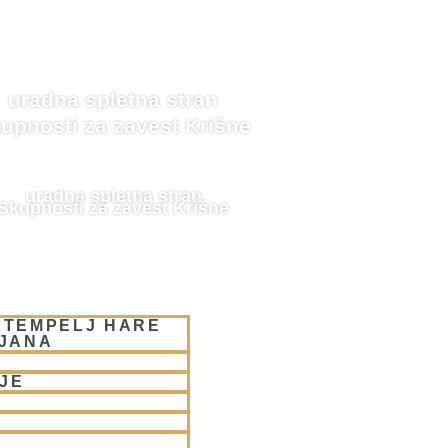
uradna spletna stran
upnosti za zavest Krišne
uradna spletna stran
Skupnosti za zavest Krišne
 TEMPELJ HARE
LJANA
JE