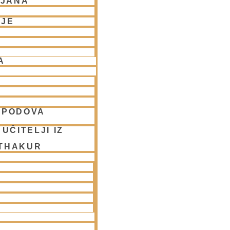
LJANA
NJE
A
SPODOVA
UČITELJI IZ
 THAKUR