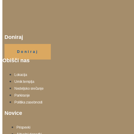
Doniraj
Klikni gumb spodaj.
Doniraj
Obišči nas
Lokacija
Urnik templja
Nedeljsko srečanje
Parkiranje
Politika zasebnosti
Novice
Prispevki