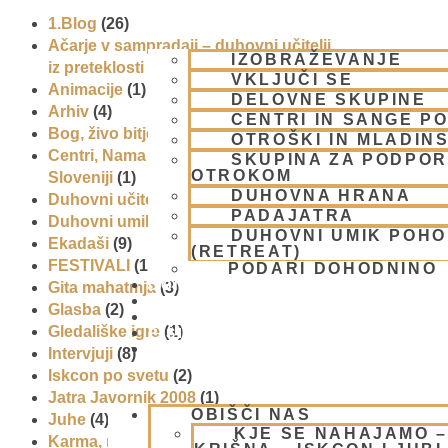
1.Blog
(26)
Ačarje v sampradaji – duhovni učitelji
IZOBRAŽEVANJE
iz preteklosti
(9)
VKLJUČI SE
Animacije
(1)
DELOVNE SKUPINE
Arhiv
(4)
CENTRI IN SANGE PO
Bog, živo bitje in narava
(17)
OTROŠKI IN MLADIN
Centri, Nama hatte in sange po
SKUPINA ZA PODPOR
OTROKOM
Sloveniji
(1)
DUHOVNA HRANA
Duhovni učitelj – Šrila Prabhupada
(9)
PADAJATRA
Duhovni umik
(1)
DUHOVNI UMIK POH
Ekadaši
(9)
(RETREAT)
FESTIVALI
(10)
PODARI DOHODNINO
DONIRAJ
Gita mahatmja
(3)
KOLEDAR
Glasba
(2)
VAŠA VPRAŠANJA
Gledališke igre
(1)
PIŠI NAM
BLOG
Intervjuji
(8)
Iskcon po svetu
(2)
Jatra Javornik 2008
(1)
OBIŠČI NAS
Juhe
(4)
KJE SE NAHAJAMO 
Karma, reinkarnacija in bhakti
(8)