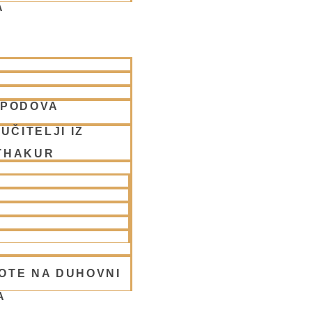
A
SPODOVA
Krišna v
UČITELJI IZ
THAKUR
OTE NA DUHOVNI
A