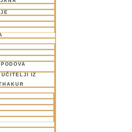
LJANA
NJE
A
SPODOVA
UČITELJI IZ
 THAKUR