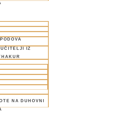
A
SPODOVA
a, 2025
UČITELJI IZ
THAKUR
OTE NA DUHOVNI
A