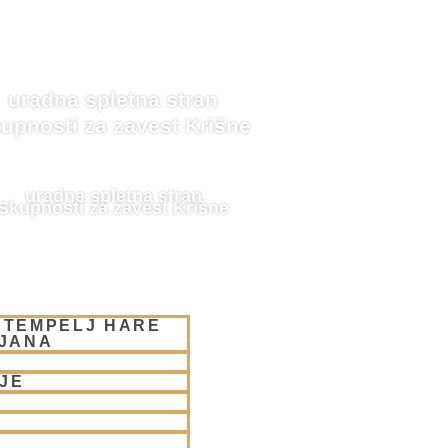
uradna spletna stran
upnosti za zavest Krišne
uradna spletna stran
Skupnosti za zavest Krišne
 TEMPELJ HARE
LJANA
JE