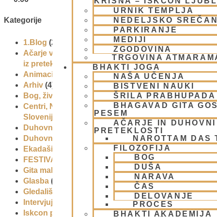
KRIŠNA – ISKCON LJUB
URNIK TEMPLJA
NEDELJSKO SREČA
Kategorije
PARKIRANJE
MEDIJI
1.Blog
(26)
ZGODOVINA
Ačarje v sampradaji – duhovni učitelji
TRGOVINA ATMARAM
iz preteklosti
(9)
BHAKTI JOGA
Animacije
(1)
NAŠA UČENJA
Arhiv
(4)
BISTVENI NAUKI
Bog, živo bitje in narava
(17)
ŠRILA PRABHUPADA
BHAGAVAD GITA GO
Centri, Nama hatte in sange po
PESEM
Sloveniji
(1)
AČARJE IN DUHOVNI 
Duhovni učitelj – Šrila Prabhupada
(9)
PRETEKLOSTI
Duhovni umik
(1)
NAROTTAM DAS
FILOZOFIJA
Ekadaši
(9)
BOG
FESTIVALI
(10)
DUŠA
Gita mahatmja
(3)
NARAVA
Glasba
(2)
ČAS
Gledališke igre
(1)
DELOVANJE
Intervjuji
(8)
PROCES
Iskcon po svetu
(2)
BHAKTI AKADEMIJA