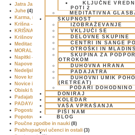
KLJUČNE VREDN
Jatra Javornik 2008
(1)
POTI 2
Juhe
(4)
MEDITATIVNA GLASB
Karma, reinkarnacija in bhakti
(8)
SKUPNOST
Krišna – vrhovna božanska oseba
(7)
IZOBRAŽEVANJE
KRIŠNA BAZAR
(1)
VKLJUČI SE
DELOVNE SKUPINE
Krišnove inkarnacije
(11)
CENTRI IN SANGE PO
Meditacija
(9)
OTROŠKI IN MLADIN
MORALA IN ETIKA
(5)
SKUPINA ZA PODPOR
Napitki – topli
(1)
OTROKOM
Napovednik
(10)
DUHOVNA HRANA
Nedeljska predavanja in festivali
(1)
PADAJATRA
Nove knjige
(6)
DUHOVNI UMIK POH
(RETREAT)
Novice iz skupnosti
(1)
PODARI DOHODNINO
Obiski fakultete – šole
(6)
DONIRAJ
Padajatra 2008
(12)
KOLEDAR
PADAYATRA
(3)
VAŠA VPRAŠANJA
Pogosta vprašanja
(2)
PIŠI NAM
Popotovanja
(1)
BLOG
Poučne zgodbe in nauki
(8)
Prabhupadovi učenci in ostali
(3)