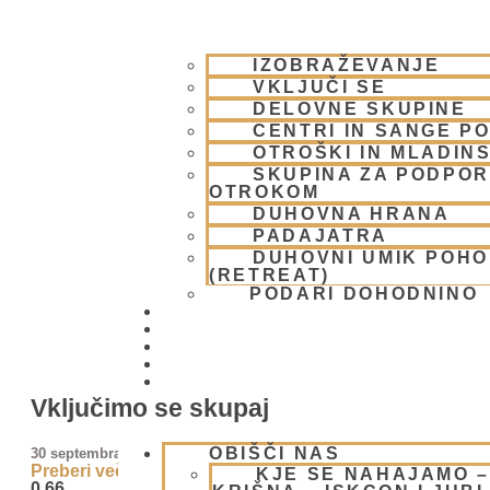
IZOBRAŽEVANJE
VKLJUČI SE
DELOVNE SKUPINE
CENTRI IN SANGE PO
OTROŠKI IN MLADIN
SKUPINA ZA PODPOR
OTROKOM
DUHOVNA HRANA
PADAJATRA
DUHOVNI UMIK POH
(RETREAT)
PODARI DOHODNINO
DONIRAJ
KOLEDAR
VAŠA VPRAŠANJA
PIŠI NAM
BLOG
Vključimo se skupaj
OBIŠČI NAS
30 septembra, 2025
Preberi več »
KJE SE NAHAJAMO 