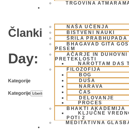
TRGOVINA ATMARAM
BHAKTI JOGA
NAŠA UČENJA
Članki
BISTVENI NAUKI
ŠRILA PRABHUPADA
BHAGAVAD GITA GO
PESEM
Day: 30 septembr
AČARJE IN DUHOVNI 
PRETEKLOSTI
NAROTTAM DAS 
FILOZOFIJA
BOG
DUŠA
Kategorije
NARAVA
ČAS
Kategorije
DELOVANJE
PROCES
BHAKTI AKADEMIJA
KLJUČNE VREDN
POTI 2
MEDITATIVNA GLASB
SKUPNOST