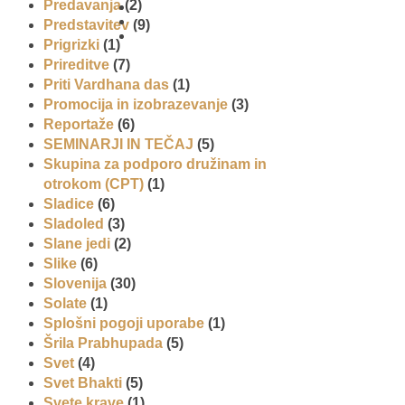
Predavanja
(2)
Predstavitev
(9)
01 431
Prigrizki
(1)
21 24
Prireditve
(7)
Priti Vardhana das
(1)
Promocija in izobrazevanje
(3)
Reportaže
(6)
SEMINARJI IN TEČAJ
(5)
Skupina za podporo družinam in
otrokom (CPT)
(1)
Sladice
(6)
Sladoled
(3)
Slane jedi
(2)
Slike
(6)
Slovenija
(30)
Solate
(1)
Splošni pogoji uporabe
(1)
Šrila Prabhupada
(5)
Svet
(4)
Svet Bhakti
(5)
Svete krave
(1)