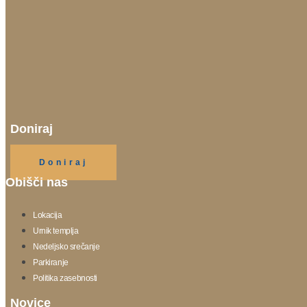
Doniraj
Klikni gumb spodaj.
Doniraj
Obišči nas
Lokacija
Urnik templja
Nedeljsko srečanje
Parkiranje
Politika zasebnosti
Novice