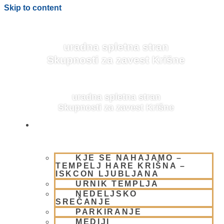
Skip to content
uradna spletna stran
Skupnosti za zavest Krišne
uradna spletna stran
Skupnosti za zavest Krišne
OBIŠČI NAS
KJE SE NAHAJAMO –
BLOG
TEMPELJ HARE KRIŠNA –
ISKCON LJUBLJANA
URNIK TEMPLJA
NEDELJSKO
SREČANJE
PARKIRANJE
MEDIJI