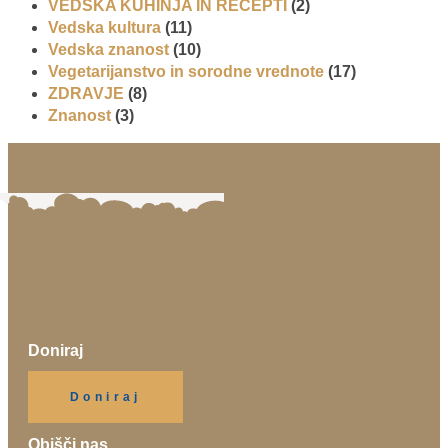
VEDSKA KUHINJA IN RECEPTI
(2)
Vedska kultura
(11)
Vedska znanost
(10)
Vegetarijanstvo in sorodne vrednote
(17)
ZDRAVJE
(8)
Znanost
(3)
Doniraj
Klikni gumb spodaj.
Doniraj
Obišči nas