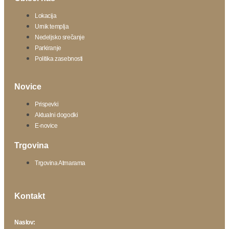
Lokacija
Urnik templja
Nedeljsko srečanje
Parkiranje
Politika zasebnosti
Novice
Prispevki
Aktualni dogodki
E-novice
Trgovina
Trgovina Atmarama
Kontakt
Naslov: