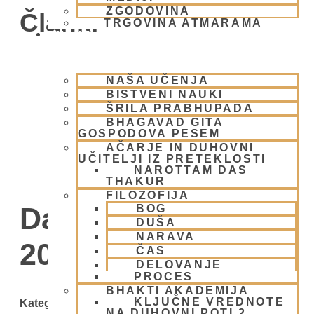
ZGODOVINA
Članki
TRGOVINA ATMARAMA
BHAKTI JOGA
NAŠA UČENJA
BISTVENI NAUKI
ŠRILA PRABHUPADA
BHAGAVAD GITA
GOSPODOVA PESEM
AČARJE IN DUHOVNI
UČITELJI IZ PRETEKLOSTI
NAROTTAM DAS
THAKUR
FILOZOFIJA
Day: 28 oktobra,
BOG
DUŠA
NARAVA
2010
ČAS
DELOVANJE
PROCES
BHAKTI AKADEMIJA
KLJUČNE VREDNOTE
Kategorije
NA DUHOVNI POTI 2