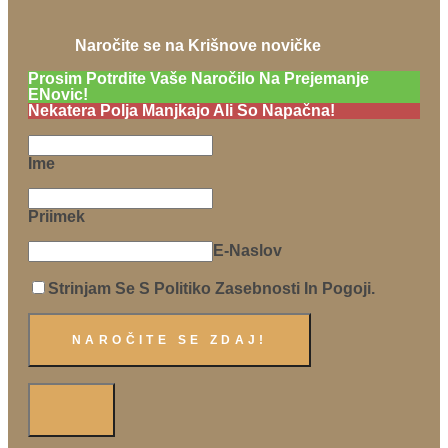
Naročite se na Krišnove novičke
Prosim Potrdite Vaše Naročilo Na Prejemanje
ENovic!
Nekatera Polja Manjkajo Ali So Napačna!
Ime
Priimek
E-Naslov
Strinjam Se S Politiko Zasebnosti In Pogoji.