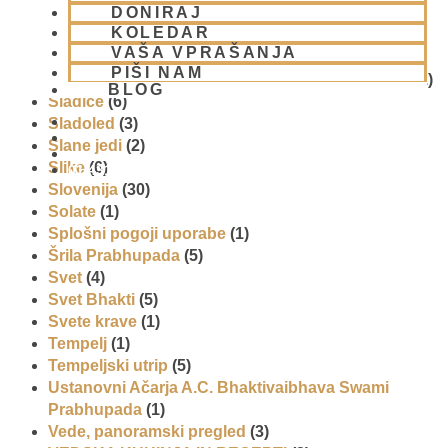
DONIRAJ
Promocija in izobrazevanje
(3)
KOLEDAR
Reportaže
(6)
VAŠA VPRAŠANJA
SEMINARJI IN TEČAJ
(5)
PIŠI NAM
Skupina za podporo družinam in otrokom (CPT)
(1)
BLOG
Sladice
(6)
Sladoled
(3)
Slane jedi
(2)
Slike
(6)
01 431 21 24
Slovenija
(30)
Solate
(1)
Splošni pogoji uporabe
(1)
Šrila Prabhupada
(5)
Svet
(4)
Svet Bhakti
(5)
Svete krave
(1)
Tempelj
(1)
Tempeljski utrip
(5)
Ustanovni Ačarja A.C. Bhaktivaibhava Swami
Prabhupada
(1)
Vede, panoramski pregled
(3)