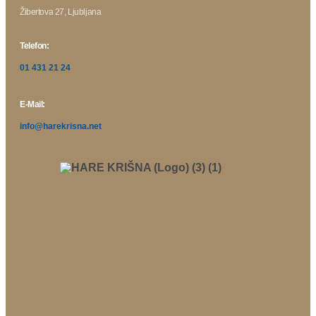
Žibertova 27, Ljubljana
Telefon:
01 431 21 24
E-Mail:
info@harekrisna.net