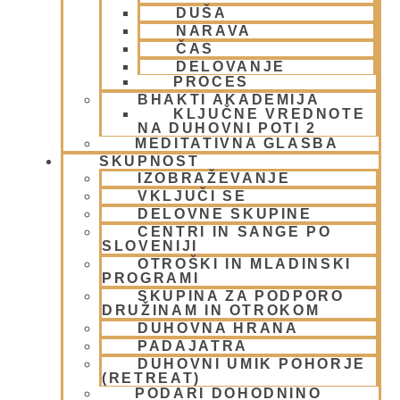
DUŠA
Krišnove inkarnacije
(11)
NARAVA
Meditacija
(9)
ČAS
MORALA IN ETIKA
(5)
DELOVANJE
Napitki – topli
(1)
PROCES
Napovednik
(10)
BHAKTI AKADEMIJA
KLJUČNE VREDNOTE
Nedeljska predavanja in festivali
(1)
NA DUHOVNI POTI 2
Nove knjige
(6)
MEDITATIVNA GLASBA
Novice iz skupnosti
(1)
SKUPNOST
Obiski fakultete – šole
(6)
IZOBRAŽEVANJE
VKLJUČI SE
Padajatra 2008
(12)
DELOVNE SKUPINE
PADAYATRA
(3)
CENTRI IN SANGE PO
Pogosta vprašanja
(2)
SLOVENIJI
Popotovanja
(1)
OTROŠKI IN MLADINSKI
Poučne zgodbe in nauki
(8)
PROGRAMI
Prabhupadovi učenci in ostali
(3)
SKUPINA ZA PODPORO
DRUŽINAM IN OTROKOM
Predavanja
(2)
DUHOVNA HRANA
Predstavitev
(9)
PADAJATRA
Prigrizki
(1)
DUHOVNI UMIK POHORJE
Prireditve
(7)
(RETREAT)
Priti Vardhana das
(1)
PODARI DOHODNINO