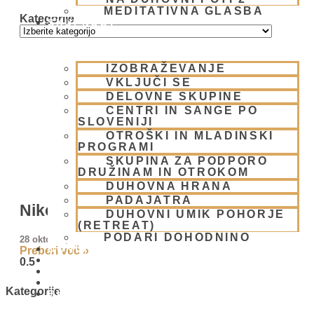
MEDITATIVNA GLASBA
Kategorije
SKUPNOST
IZOBRAŽEVANJE
VKLJUČI SE
DELOVNE SKUPINE
CENTRI IN SANGE PO
SLOVENIJI
OTROŠKI IN MLADINSKI
PROGRAMI
SKUPINA ZA PODPORO
DRUŽINAM IN OTROKOM
DUHOVNA HRANA
PADAJATRA
Nikoli ne pozabimo na Krišno
DUHOVNI UMIK POHORJE
(RETREAT)
PODARI DOHODNINO
28 oktobra, 2010
DONIRAJ
Preberi več »
KOLEDAR
VAŠA VPRAŠANJA
PIŠI NAM
Kategorije
BLOG