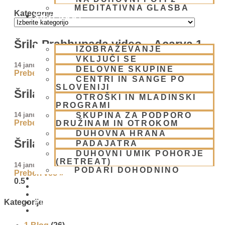
MEDITATIVNA GLASBA
Kategorije
SKUPNOST
Šrila Prabhupada video – Acarya 1
IZOBRAŽEVANJE
VKLJUČI SE
14 januarja, 2010
DELOVNE SKUPINE
Preberi več »
CENTRI IN SANGE PO
SLOVENIJI
Šrila Prabhupada video – Acarya 2
OTROŠKI IN MLADINSKI
PROGRAMI
SKUPINA ZA PODPORO
14 januarja, 2010
Preberi več »
DRUŽINAM IN OTROKOM
DUHOVNA HRANA
Šrila Prabhupada video – pogovor
PADAJATRA
DUHOVNI UMIK POHORJE
(RETREAT)
14 januarja, 2010
PODARI DOHODNINO
Preberi več »
DONIRAJ
KOLEDAR
VAŠA VPRAŠANJA
Kategorije
PIŠI NAM
BLOG