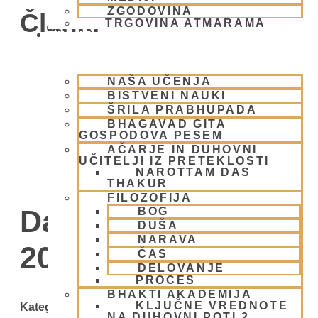
ZGODOVINA
Članki
TRGOVINA ATMARAMA
BHAKTI JOGA
NAŠA UČENJA
BISTVENI NAUKI
ŠRILA PRABHUPADA
BHAGAVAD GITA
GOSPODOVA PESEM
AČARJE IN DUHOVNI
UČITELJI IZ PRETEKLOSTI
NAROTTAM DAS
THAKUR
FILOZOFIJA
Day: 14 januarja,
BOG
DUŠA
NARAVA
2010
ČAS
DELOVANJE
PROCES
BHAKTI AKADEMIJA
KLJUČNE VREDNOTE
Kategorije
NA DUHOVNI POTI 2