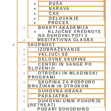
Krišnove inkarnacije
(11)
DUŠA
Meditacija
(9)
NARAVA
MORALA IN ETIKA
(5)
ČAS
DELOVANJE
Napitki – topli
(1)
PROCES
Napovednik
(10)
BHAKTI AKADEMIJA
Nedeljska predavanja in festivali
(1)
KLJUČNE VREDNOTE
Nove knjige
(6)
NA DUHOVNI POTI 2
MEDITATIVNA GLASBA
Novice iz skupnosti
(1)
SKUPNOST
Obiski fakultete – šole
(6)
IZOBRAŽEVANJE
Padajatra 2008
(12)
VKLJUČI SE
PADAYATRA
(3)
DELOVNE SKUPINE
Pogosta vprašanja
(2)
CENTRI IN SANGE PO
Popotovanja
(1)
SLOVENIJI
Poučne zgodbe in nauki
(8)
OTROŠKI IN MLADINSKI
PROGRAMI
Prabhupadovi učenci in ostali
(3)
SKUPINA ZA PODPORO
Predavanja
(2)
DRUŽINAM IN OTROKOM
Predstavitev
(9)
DUHOVNA HRANA
Prigrizki
(1)
PADAJATRA
Prireditve
(7)
DUHOVNI UMIK POHORJE
(RETREAT)
Priti Vardhana das
(1)
PODARI DOHODNINO