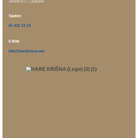
Žibertova 27, Ljubljana
Telefon:
01 431 21 24
E-Mail:
info@harekrisna.net