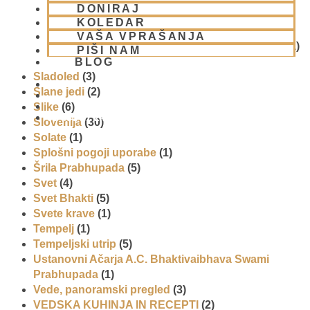
Promocija in izobrazevanje
(3)
DONIRAJ
Reportaže
(6)
KOLEDAR
SEMINARJI IN TEČAJ
(5)
VAŠA VPRAŠANJA
Skupina za podporo družinam in otrokom (CPT)
(1)
PIŠI NAM
Sladice
(6)
BLOG
Sladoled
(3)
Slane jedi
(2)
Slike
(6)
01 431 21 24
Slovenija
(30)
Solate
(1)
Splošni pogoji uporabe
(1)
Šrila Prabhupada
(5)
Svet
(4)
Svet Bhakti
(5)
Svete krave
(1)
Tempelj
(1)
Tempeljski utrip
(5)
Ustanovni Ačarja A.C. Bhaktivaibhava Swami
Prabhupada
(1)
Vede, panoramski pregled
(3)
VEDSKA KUHINJA IN RECEPTI
(2)