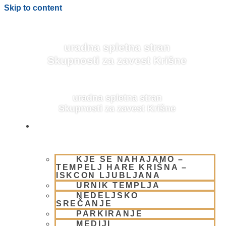
Skip to content
uradna spletna stran
Skupnosti za zavest Krišne
uradna spletna stran
Skupnosti za zavest Krišne
OBIŠČI NAS
KJE SE NAHAJAMO –
BLOG
TEMPELJ HARE KRIŠNA –
ISKCON LJUBLJANA
URNIK TEMPLJA
NEDELJSKO
SREČANJE
PARKIRANJE
MEDIJI