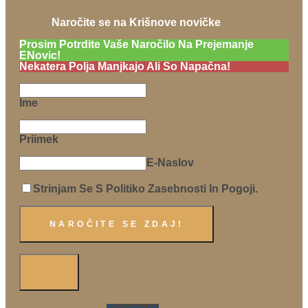
Naročite se na Krišnove novičke
Prosim Potrdite Vaše Naročilo Na Prejemanje
ENovic!
Nekatera Polja Manjkajo Ali So Napačna!
Ime
Priimek
E-Naslov
Strinjam Se S Politiko Zasebnosti In Pogoji.