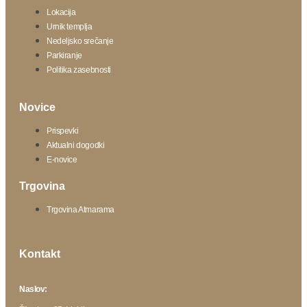
Lokacija
Urnik templja
Nedeljsko srečanje
Parkiranje
Politika zasebnosti
Novice
Prispevki
Aktualni dogodki
E-novice
Trgovina
Trgovina Atmarama
Kontakt
Naslov: