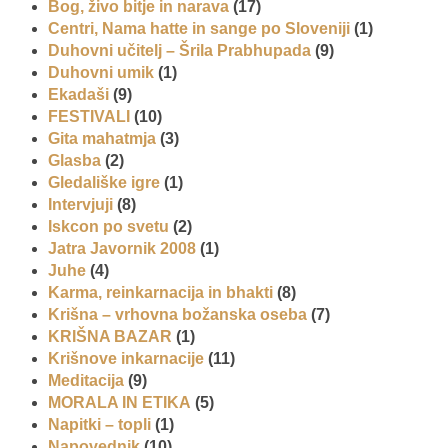
Bog, živo bitje in narava
(17)
Centri, Nama hatte in sange po Sloveniji
(1)
Duhovni učitelj – Šrila Prabhupada
(9)
Duhovni umik
(1)
Ekadaši
(9)
FESTIVALI
(10)
Gita mahatmja
(3)
Glasba
(2)
Gledališke igre
(1)
Intervjuji
(8)
Iskcon po svetu
(2)
Jatra Javornik 2008
(1)
Juhe
(4)
Karma, reinkarnacija in bhakti
(8)
Krišna – vrhovna božanska oseba
(7)
KRIŠNA BAZAR
(1)
Krišnove inkarnacije
(11)
Meditacija
(9)
MORALA IN ETIKA
(5)
Napitki – topli
(1)
Napovednik
(10)