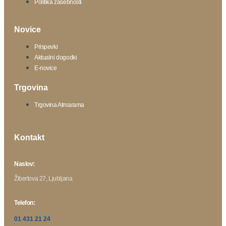
Politika zasebnosti
Novice
Prispevki
Aktualni dogodki
E-novice
Trgovina
Trgovina Atmarama
Kontakt
Naslov:
Žibertova 27, Ljubljana
Telefon:
01 431 21 24