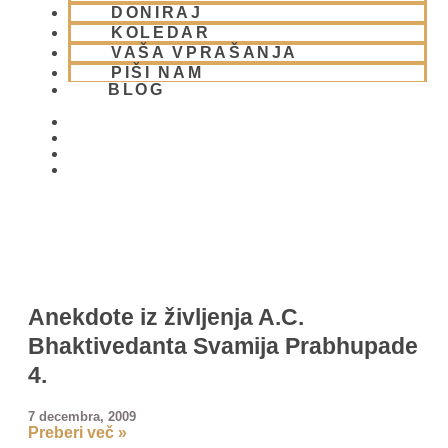
z A.C. Bhaktivedanto Svamijem
DONIRAJ
KOLEDAR
7 decembra, 2009
VAŠA VPRAŠANJA
Preberi več »
PIŠI NAM
BLOG
01 431 21 24
Anekdote iz življenja A.C.
Bhaktivedanta Svamija Prabhupade
4.
7 decembra, 2009
Preberi več »