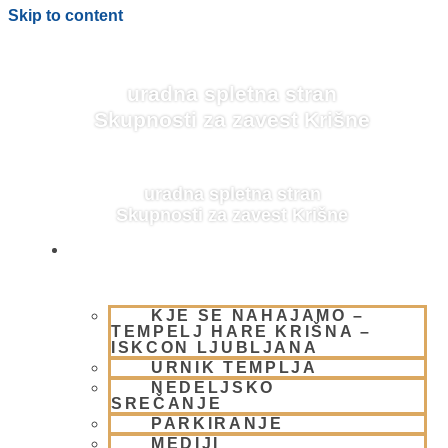
Skip to content
uradna spletna stran
Skupnosti za zavest Krišne
uradna spletna stran
Skupnosti za zavest Krišne
OBIŠČI NAS
KJE SE NAHAJAMO –
BLOG
TEMPELJ HARE KRIŠNA –
ISKCON LJUBLJANA
URNIK TEMPLJA
NEDELJSKO
SREČANJE
PARKIRANJE
MEDIJI