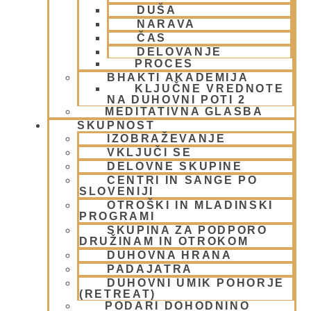
DUŠA
NARAVA
ČAS
DELOVANJE
Mali pandit – stran za mlade
PROCES
spiritualiste
BHAKTI AKADEMIJA
KLJUČNE VREDNOTE
NA DUHOVNI POTI 2
7 decembra, 2009
MEDITATIVNA GLASBA
Preberi več »
SKUPNOST
IZOBRAŽEVANJE
VKLJUČI SE
DELOVNE SKUPINE
CENTRI IN SANGE PO
SLOVENIJI
OTROŠKI IN MLADINSKI
PROGRAMI
SKUPINA ZA PODPORO
DRUŽINAM IN OTROKOM
DUHOVNA HRANA
PADAJATRA
DUHOVNI UMIK POHORJE
Cilj človeškega življenja – Sprehod
(RETREAT)
PODARI DOHODNINO