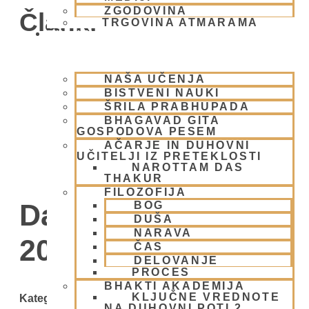
ZGODOVINA
Članki
TRGOVINA ATMARAMA
BHAKTI JOGA
NAŠA UČENJA
BISTVENI NAUKI
ŠRILA PRABHUPADA
BHAGAVAD GITA
GOSPODOVA PESEM
AČARJE IN DUHOVNI
UČITELJI IZ PRETEKLOSTI
NAROTTAM DAS
THAKUR
FILOZOFIJA
Day: 7 decembra,
BOG
DUŠA
NARAVA
2009
ČAS
DELOVANJE
PROCES
BHAKTI AKADEMIJA
KLJUČNE VREDNOTE
Kategorije
NA DUHOVNI POTI 2