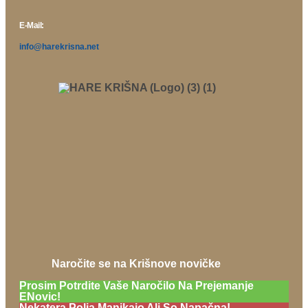
E-Mail:
info@harekrisna.net
Naročite se na Krišnove novičke
Prosim Potrdite Vaše Naročilo Na Prejemanje
ENovic!
Nekatera Polja Manjkajo Ali So Napačna!