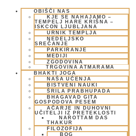
OBIŠČI NAS
KJE SE NAHAJAMO –
TEMPELJ HARE KRIŠNA –
ISKCON LJUBLJANA
URNIK TEMPLJA
NEDELJSKO
SREČANJE
PARKIRANJE
MEDIJI
Obiski šolskih skupin VERSTVA IN
ZGODOVINA
ETIKA v templju Hare Krišna
TRGOVINA ATMARAMA
BHAKTI JOGA
NAŠA UČENJA
7 decembra, 2009
Preberi več »
BISTVENI NAUKI
ŠRILA PRABHUPADA
BHAGAVAD GITA
GOSPODOVA PESEM
AČARJE IN DUHOVNI
UČITELJI IZ PRETEKLOSTI
NAROTTAM DAS
THAKUR
FILOZOFIJA
BOG