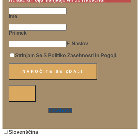
Ime
Priimek
E-Naslov
Strinjam Se S Politiko Zasebnosti In Pogoji.
Facebook
Slovenščina