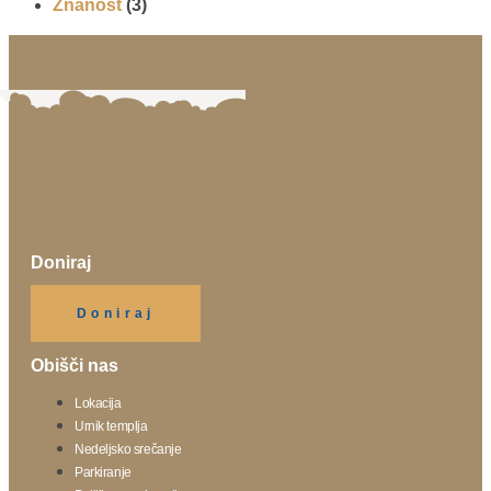
Znanost
(3)
Doniraj
Klikni gumb spodaj.
Doniraj
Obišči nas
Lokacija
Urnik templja
Nedeljsko srečanje
Parkiranje