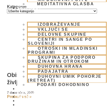
MEDITATIVNA GLASBA
Kategorije
SKUPNOST
IZOBRAŽEVANJE
VKLJUČI SE
DELOVNE SKUPINE
CENTRI IN SANGE PO
SLOVENIJI
OTROŠKI IN MLADINSKI
PROGRAMI
SKUPINA ZA PODPORO
DRUŽINAM IN OTROKOM
DUHOVNA HRANA
PADAJATRA
Obisk študentov Univerze za tretje
DUHOVNI UMIK POHORJE
(RETREAT)
življenjsko obdobje
PODARI DOHODNINO
DONIRAJ
7 decembra, 2009
KOLEDAR
Preberi več »
VAŠA VPRAŠANJA
PIŠI NAM
BLOG