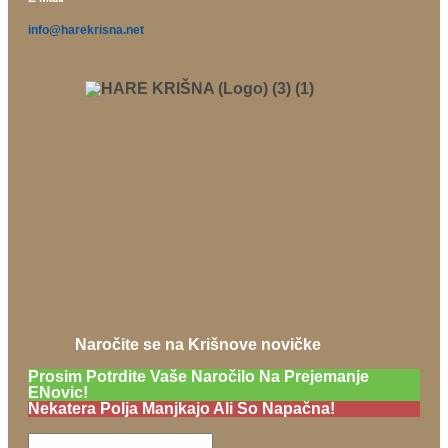
info@harekrisna.net
Naročite se na Krišnove novičke
Prosim Potrdite Vaše Naročilo Na Prejemanje
ENovic!
Nekatera Polja Manjkajo Ali So Napačna!