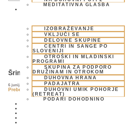
MEDITATIVNA GLASBA
SKUPNOST
IZOBRAŽEVANJE
VKLJUČI SE
DELOVNE SKUPINE
CENTRI IN SANGE PO
SLOVENIJI
OTROŠKI IN MLADINSKI
PROGRAMI
SKUPINA ZA PODPORO
Šrimati Tulasi-devi
DRUŽINAM IN OTROKOM
DUHOVNA HRANA
PADAJATRA
6 junija, 2009
DUHOVNI UMIK POHORJE
Preberi več »
(RETREAT)
PODARI DOHODNINO
DONIRAJ
KOLEDAR
VAŠA VPRAŠANJA
PIŠI NAM
BLOG