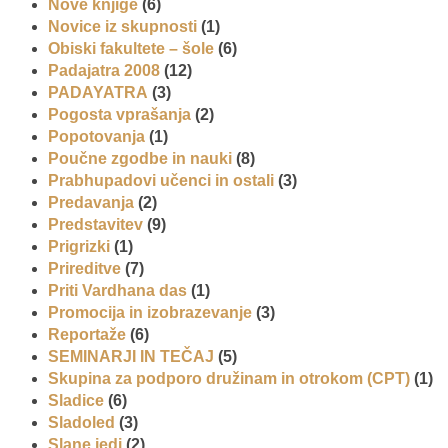
Nove knjige
(6)
Novice iz skupnosti
(1)
Obiski fakultete – šole
(6)
Padajatra 2008
(12)
PADAYATRA
(3)
Pogosta vprašanja
(2)
Popotovanja
(1)
Poučne zgodbe in nauki
(8)
Prabhupadovi učenci in ostali
(3)
Predavanja
(2)
Predstavitev
(9)
Prigrizki
(1)
Prireditve
(7)
Priti Vardhana das
(1)
Promocija in izobrazevanje
(3)
Reportaže
(6)
SEMINARJI IN TEČAJ
(5)
Skupina za podporo družinam in otrokom (CPT)
(1)
Sladice
(6)
Sladoled
(3)
Slane jedi
(2)