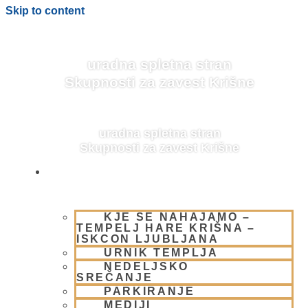
Skip to content
uradna spletna stran
Skupnosti za zavest Krišne
uradna spletna stran
Skupnosti za zavest Krišne
OBIŠČI NAS
KJE SE NAHAJAMO –
BLOG
TEMPELJ HARE KRIŠNA –
ISKCON LJUBLJANA
URNIK TEMPLJA
NEDELJSKO
SREČANJE
PARKIRANJE
MEDIJI