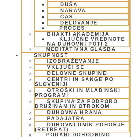
DUŠA
6 junija, 2009
Preberi več »
NARAVA
ČAS
DELOVANJE
PROCES
BHAKTI AKADEMIJA
KLJUČNE VREDNOTE
NA DUHOVNI POTI 2
MEDITATIVNA GLASBA
SKUPNOST
IZOBRAŽEVANJE
VKLJUČI SE
DELOVNE SKUPINE
CENTRI IN SANGE PO
SLOVENIJI
Verodostojni duhovni učitelj
OTROŠKI IN MLADINSKI
PROGRAMI
6 junija, 2009
SKUPINA ZA PODPORO
Preberi več »
DRUŽINAM IN OTROKOM
DUHOVNA HRANA
PADAJATRA
DUHOVNI UMIK POHORJE
(RETREAT)
PODARI DOHODNINO