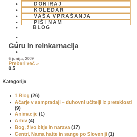
DONIRAJ
KOLEDAR
VAŠA VPRAŠANJA
PIŠI NAM
BLOG
Guru in reinkarnacija
01 431 21 24
6 junija, 2009
Preberi več »
Kategorije
1.Blog
(26)
Ačarje v sampradaji – duhovni učitelji iz preteklosti
(9)
Animacije
(1)
Arhiv
(4)
Bog, živo bitje in narava
(17)
Centri, Nama hatte in sange po Sloveniji
(1)