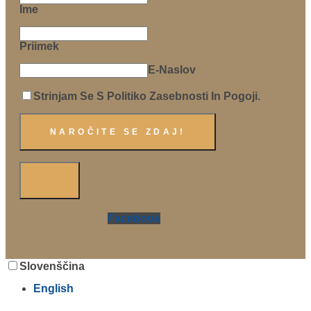
Ime
Priimek
E-Naslov
Strinjam Se S Politiko Zasebnosti In Pogoji.
Facebook
Slovenščina
English