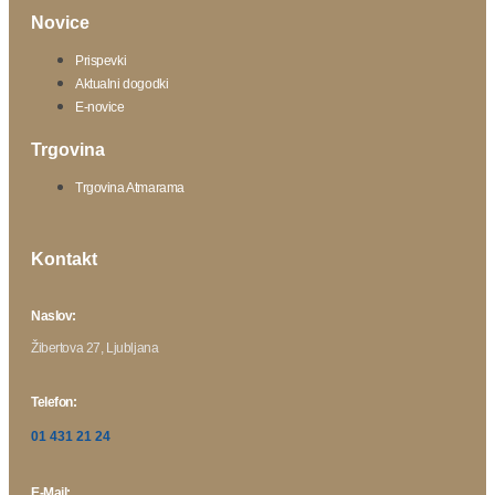
Novice
Prispevki
Aktualni dogodki
E-novice
Trgovina
Trgovina Atmarama
Kontakt
Naslov:
Žibertova 27, Ljubljana
Telefon:
01 431 21 24
E-Mail: