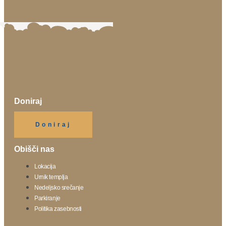
Doniraj
Klikni gumb spodaj.
Doniraj
Obišči nas
Lokacija
Urnik templja
Nedeljsko srečanje
Parkiranje
Politika zasebnosti