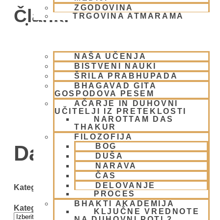
ZGODOVINA
Članki
TRGOVINA ATMARAMA
BHAKTI JOGA
NAŠA UČENJA
BISTVENI NAUKI
ŠRILA PRABHUPADA
BHAGAVAD GITA
GOSPODOVA PESEM
AČARJE IN DUHOVNI
UČITELJI IZ PRETEKLOSTI
NAROTTAM DAS
THAKUR
FILOZOFIJA
Day: 6 junija, 2009
BOG
DUŠA
NARAVA
ČAS
DELOVANJE
Kategorije
PROCES
BHAKTI AKADEMIJA
Kategorije
KLJUČNE VREDNOTE
NA DUHOVNI POTI 2