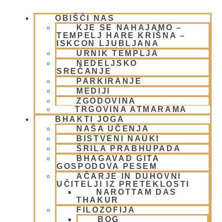
OBIŠČI NAS
KJE SE NAHAJAMO –
TEMPELJ HARE KRIŠNA –
ISKCON LJUBLJANA
URNIK TEMPLJA
Vede na sodišču
NEDELJSKO
SREČANJE
6 junija, 2009
PARKIRANJE
Preberi več »
MEDIJI
ZGODOVINA
TRGOVINA ATMARAMA
BHAKTI JOGA
NAŠA UČENJA
BISTVENI NAUKI
ŠRILA PRABHUPADA
BHAGAVAD GITA
GOSPODOVA PESEM
AČARJE IN DUHOVNI
UČITELJI IZ PRETEKLOSTI
NAROTTAM DAS
THAKUR
Indijska modrost v Evropi
FILOZOFIJA
BOG