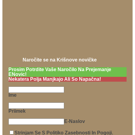
Naročite se na Krišnove novičke
Prosim Potrdite Vaše Naročilo Na Prejemanje
ENovic!
Nekatera Polja Manjkajo Ali So Napačna!
Ime
Priimek
E-Naslov
Strinjam Se S Politiko Zasebnosti In Pogoji.