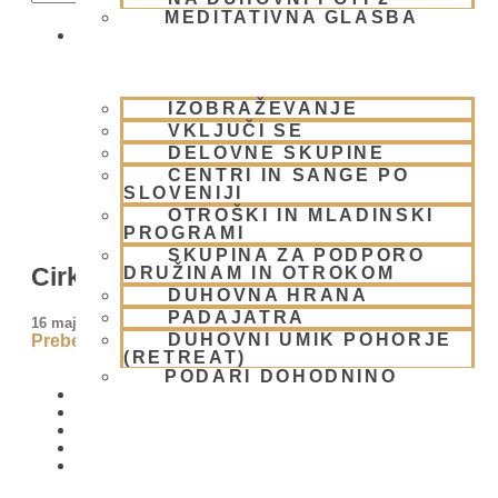
MEDITATIVNA GLASBA
SKUPNOST
IZOBRAŽEVANJE
VKLJUČI SE
DELOVNE SKUPINE
CENTRI IN SANGE PO
SLOVENIJI
OTROŠKI IN MLADINSKI
PROGRAMI
SKUPINA ZA PODPORO
Cirkuške živali
DRUŽINAM IN OTROKOM
DUHOVNA HRANA
PADAJATRA
16 maja, 2009
DUHOVNI UMIK POHORJE
Preberi več »
(RETREAT)
PODARI DOHODNINO
DONIRAJ
KOLEDAR
VAŠA VPRAŠANJA
PIŠI NAM
BLOG