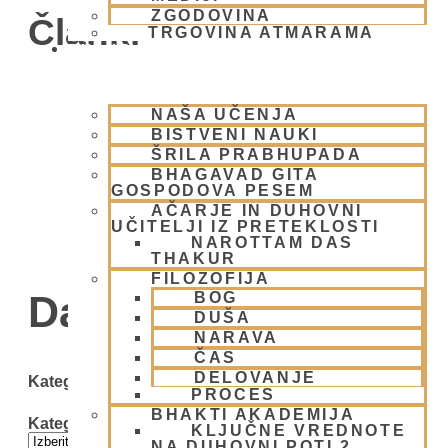
ZGODOVINA
Članki
TRGOVINA ATMARAMA
BHAKTI JOGA
NAŠA UČENJA
BISTVENI NAUKI
ŠRILA PRABHUPADA
BHAGAVAD GITA
GOSPODOVA PESEM
AČARJE IN DUHOVNI
UČITELJI IZ PRETEKLOSTI
NAROTTAM DAS
THAKUR
FILOZOFIJA
Day: 16 maja, 2009
BOG
DUŠA
NARAVA
ČAS
DELOVANJE
Kategorije
PROCES
BHAKTI AKADEMIJA
Kategorije
KLJUČNE VREDNOTE
NA DUHOVNI POTI 2