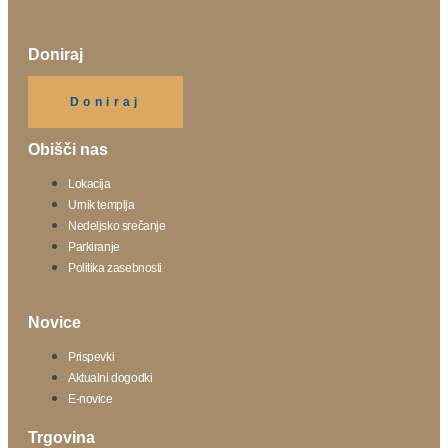
Doniraj
Klikni gumb spodaj.
Doniraj
Obišči nas
Lokacija
Urnik templja
Nedeljsko srečanje
Parkiranje
Politika zasebnosti
Novice
Prispevki
Aktualni dogodki
E-novice
Trgovina