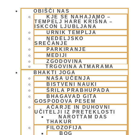
OBIŠČI NAS
KJE SE NAHAJAMO –
TEMPELJ HARE KRIŠNA –
ISKCON LJUBLJANA
URNIK TEMPLJA
Človek robot? Oponaševalci
NEDELJSKO
življenja
SREČANJE
PARKIRANJE
MEDIJI
16 maja, 2009
Preberi več »
ZGODOVINA
TRGOVINA ATMARAMA
BHAKTI JOGA
NAŠA UČENJA
BISTVENI NAUKI
ŠRILA PRABHUPADA
BHAGAVAD GITA
GOSPODOVA PESEM
AČARJE IN DUHOVNI
UČITELJI IZ PRETEKLOSTI
NAROTTAM DAS
THAKUR
FILOZOFIJA
BOG