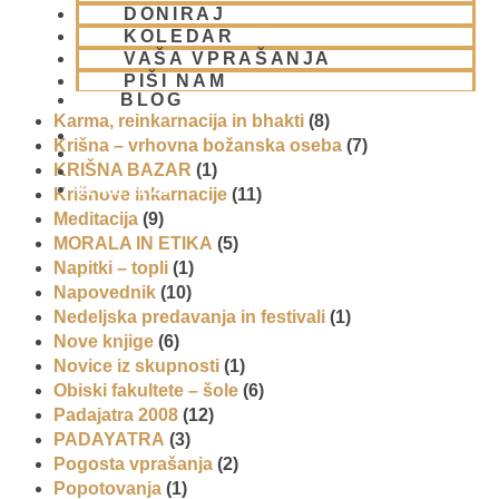
DONIRAJ
Intervjuji
(8)
KOLEDAR
Iskcon po svetu
(2)
VAŠA VPRAŠANJA
Jatra Javornik 2008
(1)
PIŠI NAM
Juhe
(4)
BLOG
Karma, reinkarnacija in bhakti
(8)
Krišna – vrhovna božanska oseba
(7)
KRIŠNA BAZAR
(1)
01 431 21 24
Krišnove inkarnacije
(11)
Meditacija
(9)
MORALA IN ETIKA
(5)
Napitki – topli
(1)
Napovednik
(10)
Nedeljska predavanja in festivali
(1)
Nove knjige
(6)
Novice iz skupnosti
(1)
Obiski fakultete – šole
(6)
Padajatra 2008
(12)
PADAYATRA
(3)
Pogosta vprašanja
(2)
Popotovanja
(1)