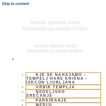
Skip to content
uradna spletna stran
Skupnosti za zavest Krišne
uradna spletna stran
Skupnosti za zavest Krišne
OBIŠČI NAS
KJE SE NAHAJAMO –
BLOG
TEMPELJ HARE KRIŠNA –
ISKCON LJUBLJANA
URNIK TEMPLJA
NEDELJSKO
SREČANJE
PARKIRANJE
MEDIJI