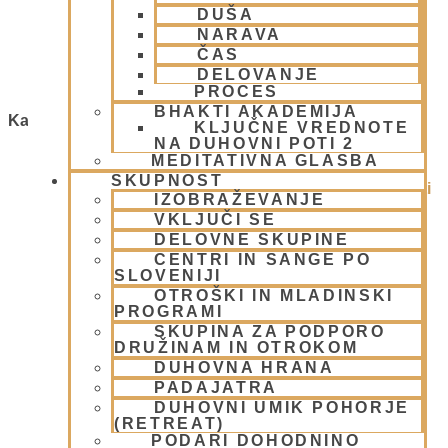
Kolo časa
DUŠA
NARAVA
16 maja, 2009
ČAS
Preberi več »
DELOVANJE
PROCES
BHAKTI AKADEMIJA
Kategorije
KLJUČNE VREDNOTE
NA DUHOVNI POTI 2
MEDITATIVNA GLASBA
1.Blog
(26)
SKUPNOST
Ačarje v sampradaji – duhovni učitelji iz preteklosti
IZOBRAŽEVANJE
(9)
VKLJUČI SE
Animacije
(1)
DELOVNE SKUPINE
Arhiv
(4)
CENTRI IN SANGE PO
Bog, živo bitje in narava
(17)
SLOVENIJI
Centri, Nama hatte in sange po Sloveniji
(1)
OTROŠKI IN MLADINSKI
PROGRAMI
Duhovni učitelj – Šrila Prabhupada
(9)
SKUPINA ZA PODPORO
Duhovni umik
(1)
DRUŽINAM IN OTROKOM
Ekadaši
(9)
DUHOVNA HRANA
FESTIVALI
(10)
PADAJATRA
Gita mahatmja
(3)
DUHOVNI UMIK POHORJE
(RETREAT)
Glasba
(2)
PODARI DOHODNINO
Gledališke igre
(1)