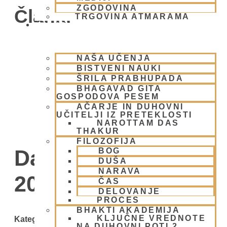
ZGODOVINA
Članki
TRGOVINA ATMARAMA
BHAKTI JOGA
NAŠA UČENJA
BISTVENI NAUKI
ŠRILA PRABHUPADA
BHAGAVAD GITA
GOSPODOVA PESEM
AČARJE IN DUHOVNI
UČITELJI IZ PRETEKLOSTI
NAROTTAM DAS
THAKUR
FILOZOFIJA
Day: 19 oktobra,
BOG
DUŠA
NARAVA
2008
ČAS
DELOVANJE
PROCES
BHAKTI AKADEMIJA
KLJUČNE VREDNOTE
Kategorije
NA DUHOVNI POTI 2