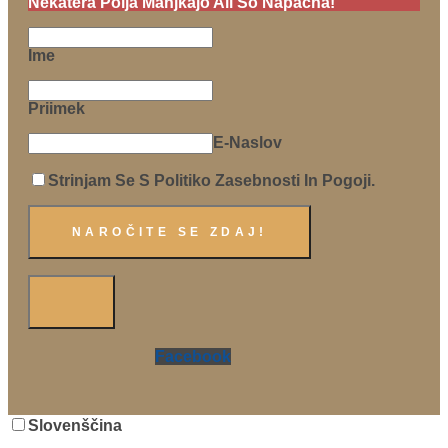
Nekatera Polja Manjkajo Ali So Napačna!
Ime
Priimek
E-Naslov
Strinjam Se S Politiko Zasebnosti In Pogoji.
Facebook
Slovenščina