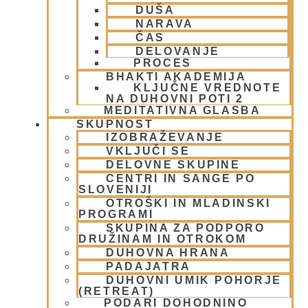
Bog, živo bitje in narava
(17)
DUŠA
Centri, Nama hatte in sange po Sloveniji
(1)
NARAVA
Duhovni učitelj – Šrila Prabhupada
(9)
ČAS
DELOVANJE
Duhovni umik
(1)
PROCES
Ekadaši
(9)
BHAKTI AKADEMIJA
FESTIVALI
(10)
KLJUČNE VREDNOTE
Gita mahatmja
(3)
NA DUHOVNI POTI 2
MEDITATIVNA GLASBA
Glasba
(2)
SKUPNOST
Gledališke igre
(1)
IZOBRAŽEVANJE
Intervjuji
(8)
VKLJUČI SE
Iskcon po svetu
(2)
DELOVNE SKUPINE
Jatra Javornik 2008
(1)
CENTRI IN SANGE PO
Juhe
(4)
SLOVENIJI
OTROŠKI IN MLADINSKI
Karma, reinkarnacija in bhakti
(8)
PROGRAMI
Krišna – vrhovna božanska oseba
(7)
SKUPINA ZA PODPORO
KRIŠNA BAZAR
(1)
DRUŽINAM IN OTROKOM
Krišnove inkarnacije
(11)
DUHOVNA HRANA
Meditacija
(9)
PADAJATRA
MORALA IN ETIKA
(5)
DUHOVNI UMIK POHORJE
(RETREAT)
Napitki – topli
(1)
PODARI DOHODNINO