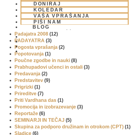
Napovednik
(10)
DONIRAJ
Nedeljska predavanja in festivali
(1)
KOLEDAR
Nove knjige
(6)
VAŠA VPRAŠANJA
Novice iz skupnosti
(1)
PIŠI NAM
BLOG
Obiski fakultete – šole
(6)
Padajatra 2008
(12)
PADAYATRA
(3)
Pogosta vprašanja
(2)
01 431 21 24
Popotovanja
(1)
Poučne zgodbe in nauki
(8)
Prabhupadovi učenci in ostali
(3)
Predavanja
(2)
Predstavitev
(9)
Prigrizki
(1)
Prireditve
(7)
Priti Vardhana das
(1)
Promocija in izobrazevanje
(3)
Reportaže
(6)
SEMINARJI IN TEČAJ
(5)
Skupina za podporo družinam in otrokom (CPT)
(1)
Sladice
(6)