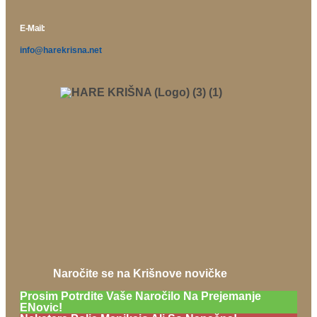
E-Mail:
info@harekrisna.net
Naročite se na Krišnove novičke
Prosim Potrdite Vaše Naročilo Na Prejemanje
ENovic!