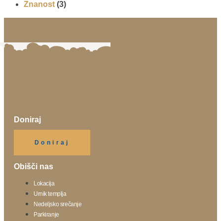
Znanost
(3)
Doniraj
Klikni gumb spodaj.
Doniraj
Obišči nas
Lokacija
Urnik templja
Nedeljsko srečanje
Parkiranje