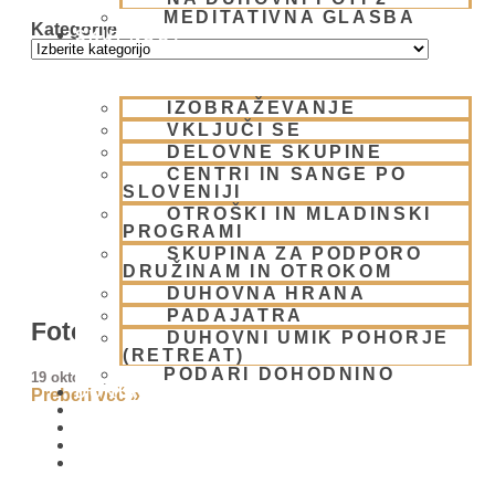
MEDITATIVNA GLASBA
Kategorije
SKUPNOST
IZOBRAŽEVANJE
VKLJUČI SE
DELOVNE SKUPINE
CENTRI IN SANGE PO
SLOVENIJI
OTROŠKI IN MLADINSKI
PROGRAMI
SKUPINA ZA PODPORO
DRUŽINAM IN OTROKOM
DUHOVNA HRANA
PADAJATRA
Foto-reportaža z Vege Maribor
DUHOVNI UMIK POHORJE
(RETREAT)
PODARI DOHODNINO
19 oktobra, 2008
DONIRAJ
Preberi več »
KOLEDAR
VAŠA VPRAŠANJA
PIŠI NAM
BLOG