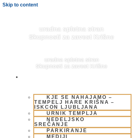
Skip to content
uradna spletna stran
Skupnosti za zavest Krišne
uradna spletna stran
Skupnosti za zavest Krišne
OBIŠČI NAS
KJE SE NAHAJAMO –
BLOG
TEMPELJ HARE KRIŠNA –
ISKCON LJUBLJANA
URNIK TEMPLJA
NEDELJSKO
SREČANJE
PARKIRANJE
MEDIJI