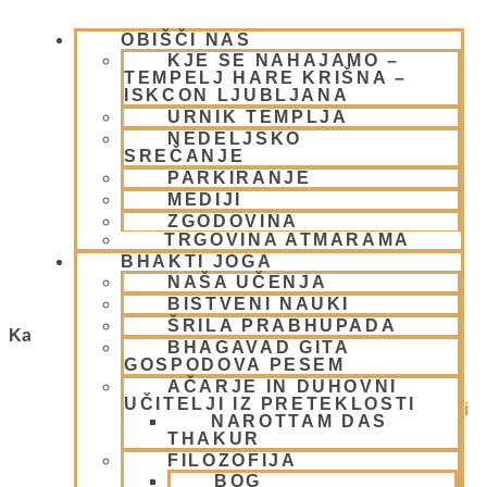
OBIŠČI NAS
KJE SE NAHAJAMO –
TEMPELJ HARE KRIŠNA –
ISKCON LJUBLJANA
URNIK TEMPLJA
NEDELJSKO
SREČANJE
Utrinki z delavnice "Cvet za
PARKIRANJE
MEDIJI
Gospoda Krišno"
ZGODOVINA
TRGOVINA ATMARAMA
19 oktobra, 2008
BHAKTI JOGA
Preberi več »
NAŠA UČENJA
BISTVENI NAUKI
ŠRILA PRABHUPADA
Kategorije
BHAGAVAD GITA
GOSPODOVA PESEM
1.Blog
(26)
AČARJE IN DUHOVNI
UČITELJI IZ PRETEKLOSTI
Ačarje v sampradaji – duhovni učitelji iz preteklosti
NAROTTAM DAS
(9)
THAKUR
Animacije
(1)
FILOZOFIJA
Arhiv
(4)
BOG