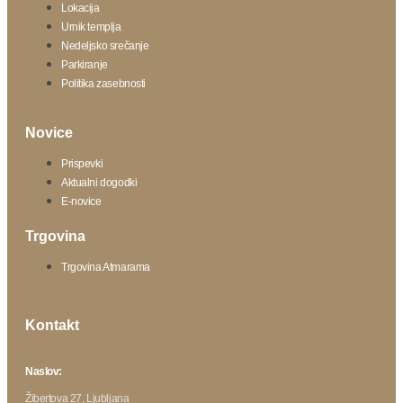
Lokacija
Urnik templja
Nedeljsko srečanje
Parkiranje
Politika zasebnosti
Novice
Prispevki
Aktualni dogodki
E-novice
Trgovina
Trgovina Atmarama
Kontakt
Naslov:
Žibertova 27, Ljubljana