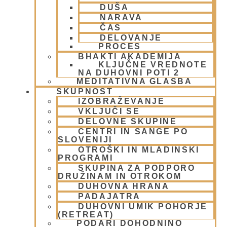
DUŠA
Meditacija
(9)
NARAVA
MORALA IN ETIKA
(5)
ČAS
Napitki – topli
(1)
DELOVANJE
Napovednik
(10)
PROCES
Nedeljska predavanja in festivali
(1)
BHAKTI AKADEMIJA
KLJUČNE VREDNOTE
Nove knjige
(6)
NA DUHOVNI POTI 2
Novice iz skupnosti
(1)
MEDITATIVNA GLASBA
Obiski fakultete – šole
(6)
SKUPNOST
Padajatra 2008
(12)
IZOBRAŽEVANJE
VKLJUČI SE
PADAYATRA
(3)
DELOVNE SKUPINE
Pogosta vprašanja
(2)
CENTRI IN SANGE PO
Popotovanja
(1)
SLOVENIJI
Poučne zgodbe in nauki
(8)
OTROŠKI IN MLADINSKI
Prabhupadovi učenci in ostali
(3)
PROGRAMI
Predavanja
(2)
SKUPINA ZA PODPORO
DRUŽINAM IN OTROKOM
Predstavitev
(9)
DUHOVNA HRANA
Prigrizki
(1)
PADAJATRA
Prireditve
(7)
DUHOVNI UMIK POHORJE
Priti Vardhana das
(1)
(RETREAT)
Promocija in izobrazevanje
(3)
PODARI DOHODNINO