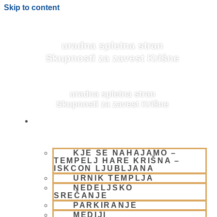
Skip to content
uradna spletna stran
Skupnosti za zavest Krišne
uradna spletna stran
Skupnosti za zavest Krišne
OBIŠČI NAS
KJE SE NAHAJAMO –
BLOG
TEMPELJ HARE KRIŠNA –
ISKCON LJUBLJANA
URNIK TEMPLJA
NEDELJSKO
SREČANJE
PARKIRANJE
MEDIJI