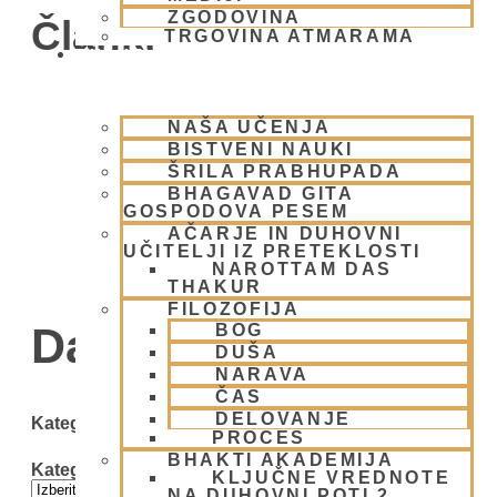
ZGODOVINA
Članki
TRGOVINA ATMARAMA
BHAKTI JOGA
NAŠA UČENJA
BISTVENI NAUKI
ŠRILA PRABHUPADA
BHAGAVAD GITA
GOSPODOVA PESEM
AČARJE IN DUHOVNI
UČITELJI IZ PRETEKLOSTI
NAROTTAM DAS
THAKUR
FILOZOFIJA
Day: 3 julija, 2008
BOG
DUŠA
NARAVA
ČAS
DELOVANJE
Kategorije
PROCES
BHAKTI AKADEMIJA
Kategorije
KLJUČNE VREDNOTE
NA DUHOVNI POTI 2