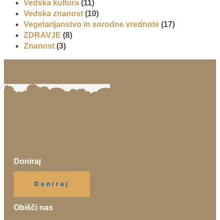
Vedska kultura
(11)
Vedska znanost
(10)
Vegetarijanstvo in sorodne vrednote
(17)
ZDRAVJE
(8)
Znanost
(3)
Doniraj
Klikni gumb spodaj.
Doniraj
Obišči nas