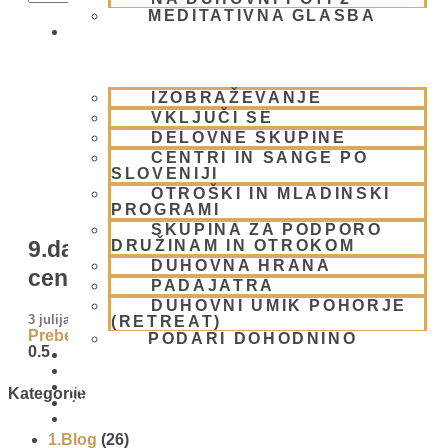
MEDITATIVNA GLASBA
SKUPNOST
IZOBRAŽEVANJE
VKLJUČI SE
DELOVNE SKUPINE
CENTRI IN SANGE PO
SLOVENIJI
OTROŠKI IN MLADINSKI
PROGRAMI
SKUPINA ZA PODPORO
9.dan – Eko-karavana prispela v
DRUŽINAM IN OTROKOM
DUHOVNA HRANA
center Maribora
PADAJATRA
DUHOVNI UMIK POHORJE
3 julija, 2008
(RETREAT)
Preberi več »
PODARI DOHODNINO
DONIRAJ
KOLEDAR
VAŠA VPRAŠANJA
Kategorije
PIŠI NAM
BLOG
1.Blog
(26)