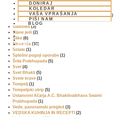
DONIRAJ
Reportaže
(6)
KOLEDAR
SEMINARJI IN TEČAJ
(5)
VAŠA VPRAŠANJA
Skupina za podporo družinam in otrokom (CPT)
(1)
PIŠI NAM
Sladice
(6)
BLOG
Sladoled
(3)
Slane jedi
(2)
Slike
(6)
Slovenija
(30)
01 431 21 24
Solate
(1)
Splošni pogoji uporabe
(1)
Šrila Prabhupada
(5)
Svet
(4)
Svet Bhakti
(5)
Svete krave
(1)
Tempelj
(1)
Tempeljski utrip
(5)
Ustanovni Ačarja A.C. Bhaktivaibhava Swami
Prabhupada
(1)
Vede, panoramski pregled
(3)
VEDSKA KUHINJA IN RECEPTI
(2)