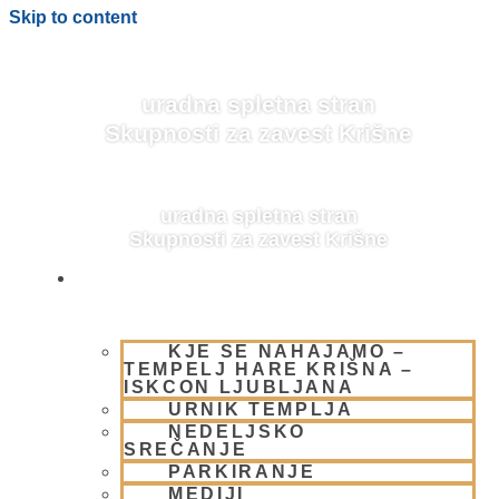
Skip to content
uradna spletna stran
Skupnosti za zavest Krišne
uradna spletna stran
Skupnosti za zavest Krišne
OBIŠČI NAS
KJE SE NAHAJAMO –
BLOG
TEMPELJ HARE KRIŠNA –
ISKCON LJUBLJANA
URNIK TEMPLJA
NEDELJSKO
SREČANJE
PARKIRANJE
MEDIJI