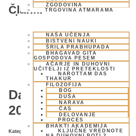
ZGODOVINA
Članki
TRGOVINA ATMARAMA
BHAKTI JOGA
NAŠA UČENJA
BISTVENI NAUKI
ŠRILA PRABHUPADA
BHAGAVAD GITA
GOSPODOVA PESEM
AČARJE IN DUHOVNI
UČITELJI IZ PRETEKLOSTI
NAROTTAM DAS
THAKUR
FILOZOFIJA
Day: 27 aprila,
BOG
DUŠA
NARAVA
2008
ČAS
DELOVANJE
PROCES
BHAKTI AKADEMIJA
KLJUČNE VREDNOTE
Kategorije
NA DUHOVNI POTI 2