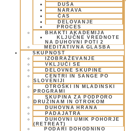
DUŠA
(9)
NARAVA
Animacije
(1)
ČAS
Arhiv
(4)
DELOVANJE
Bog, živo bitje in narava
(17)
PROCES
Centri, Nama hatte in sange po Sloveniji
(1)
BHAKTI AKADEMIJA
Duhovni učitelj – Šrila Prabhupada
(9)
KLJUČNE VREDNOTE
NA DUHOVNI POTI 2
Duhovni umik
(1)
MEDITATIVNA GLASBA
Ekadaši
(9)
SKUPNOST
FESTIVALI
(10)
IZOBRAŽEVANJE
Gita mahatmja
(3)
VKLJUČI SE
Glasba
(2)
DELOVNE SKUPINE
Gledališke igre
(1)
CENTRI IN SANGE PO
SLOVENIJI
Intervjuji
(8)
OTROŠKI IN MLADINSKI
Iskcon po svetu
(2)
PROGRAMI
Jatra Javornik 2008
(1)
SKUPINA ZA PODPORO
Juhe
(4)
DRUŽINAM IN OTROKOM
Karma, reinkarnacija in bhakti
(8)
DUHOVNA HRANA
PADAJATRA
Krišna – vrhovna božanska oseba
(7)
DUHOVNI UMIK POHORJE
KRIŠNA BAZAR
(1)
(RETREAT)
Krišnove inkarnacije
(11)
PODARI DOHODNINO