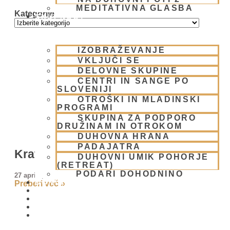
MEDITATIVNA GLASBA
Kategorije
SKUPNOST
IZOBRAŽEVANJE
VKLJUČI SE
DELOVNE SKUPINE
CENTRI IN SANGE PO
SLOVENIJI
OTROŠKI IN MLADINSKI
PROGRAMI
SKUPINA ZA PODPORO
DRUŽINAM IN OTROKOM
DUHOVNA HRANA
PADAJATRA
Kratu Prabhu
DUHOVNI UMIK POHORJE
(RETREAT)
PODARI DOHODNINO
27 aprila, 2008
DONIRAJ
Preberi več »
KOLEDAR
VAŠA VPRAŠANJA
PIŠI NAM
BLOG