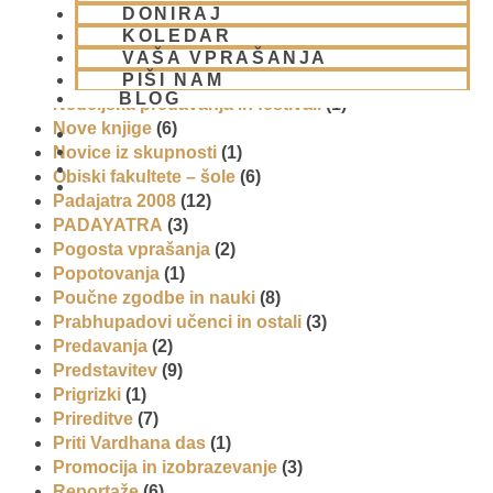
Meditacija
(9)
DONIRAJ
MORALA IN ETIKA
(5)
KOLEDAR
Napitki – topli
(1)
VAŠA VPRAŠANJA
PIŠI NAM
Napovednik
(10)
BLOG
Nedeljska predavanja in festivali
(1)
Nove knjige
(6)
Novice iz skupnosti
(1)
Obiski fakultete – šole
(6)
01 431 21 24
Padajatra 2008
(12)
PADAYATRA
(3)
Pogosta vprašanja
(2)
Popotovanja
(1)
Poučne zgodbe in nauki
(8)
Prabhupadovi učenci in ostali
(3)
Predavanja
(2)
Predstavitev
(9)
Prigrizki
(1)
Prireditve
(7)
Priti Vardhana das
(1)
Promocija in izobrazevanje
(3)
Reportaže
(6)