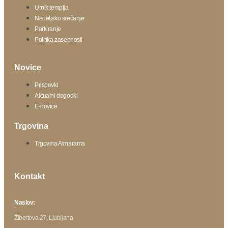
Urnik templja
Nedeljsko srečanje
Parkiranje
Politika zasebnosti
Novice
Prispevki
Aktualni dogodki
E-novice
Trgovina
Trgovina Atmarama
Kontakt
Naslov:
Žibertova 27, Ljubljana