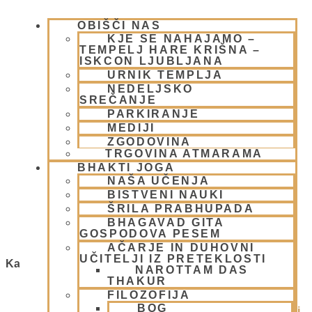
OBIŠČI NAS
KJE SE NAHAJAMO –
TEMPELJ HARE KRIŠNA –
ISKCON LJUBLJANA
URNIK TEMPLJA
NEDELJSKO
SREČANJE
Cilji skupnosti
PARKIRANJE
MEDIJI
ZGODOVINA
27 aprila, 2008
TRGOVINA ATMARAMA
Preberi več »
BHAKTI JOGA
Splošni pogoji uporabe
NAŠA UČENJA
BISTVENI NAUKI
ŠRILA PRABHUPADA
27 aprila, 2008
BHAGAVAD GITA
Preberi več »
GOSPODOVA PESEM
AČARJE IN DUHOVNI
UČITELJI IZ PRETEKLOSTI
Kategorije
NAROTTAM DAS
THAKUR
FILOZOFIJA
1.Blog
(26)
BOG
Ačarje v sampradaji – duhovni učitelji iz preteklosti