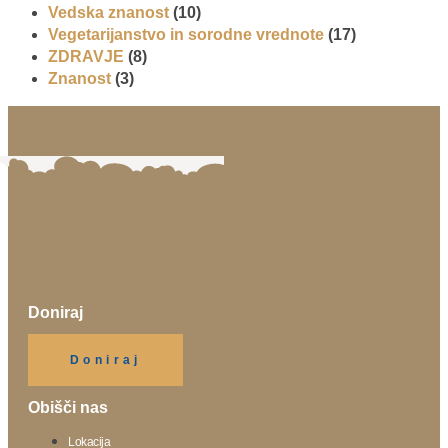
Vedska znanost
(10)
Vegetarijanstvo in sorodne vrednote
(17)
ZDRAVJE
(8)
Znanost
(3)
Doniraj
Klikni gumb spodaj.
Doniraj
Obišči nas
Lokacija