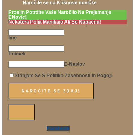
Naročite se na Krišnove novičke
Prosim Potrdite Vaše Naročilo Na Prejemanje
ENovic!
Nekatera Polja Manjkajo Ali So Napačna!
Ime
Priimek
E-Naslov
Strinjam Se S Politiko Zasebnosti In Pogoji.
Facebook