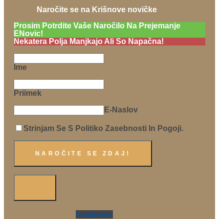
Naročite se na Krišnove novičke
Prosim Potrdite Vaše Naročilo Na Prejemanje
ENovic!
Nekatera Polja Manjkajo Ali So Napačna!
Ime
Priimek
E-Naslov
Strinjam Se S Politiko Zasebnosti In Pogoji.
Facebook