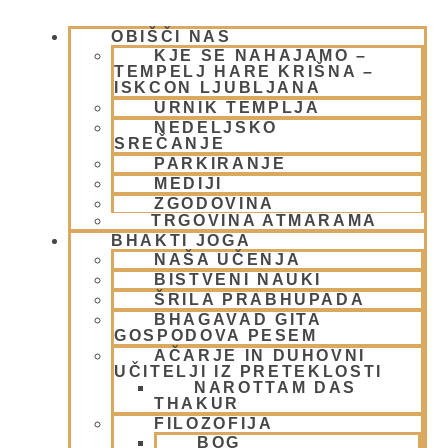
OBIŠČI NAS
KJE SE NAHAJAMO –
TEMPELJ HARE KRIŠNA –
ISKCON LJUBLJANA
URNIK TEMPLJA
Ramačandra
NEDELJSKO
SREČANJE
6 aprila, 2008
PARKIRANJE
Preberi več »
MEDIJI
ZGODOVINA
TRGOVINA ATMARAMA
BHAKTI JOGA
NAŠA UČENJA
BISTVENI NAUKI
ŠRILA PRABHUPADA
BHAGAVAD GITA
GOSPODOVA PESEM
AČARJE IN DUHOVNI
UČITELJI IZ PRETEKLOSTI
NAROTTAM DAS
THAKUR
Narasimha
FILOZOFIJA
BOG