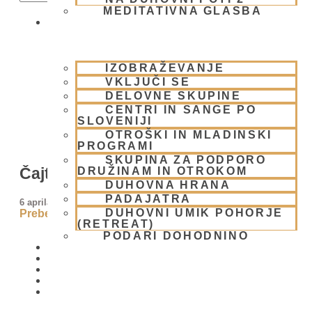
MEDITATIVNA GLASBA
SKUPNOST
IZOBRAŽEVANJE
VKLJUČI SE
DELOVNE SKUPINE
CENTRI IN SANGE PO
SLOVENIJI
OTROŠKI IN MLADINSKI
PROGRAMI
SKUPINA ZA PODPORO
Čajtanja Mahaprabhu
DRUŽINAM IN OTROKOM
DUHOVNA HRANA
PADAJATRA
6 aprila, 2008
DUHOVNI UMIK POHORJE
Preberi več »
(RETREAT)
PODARI DOHODNINO
DONIRAJ
KOLEDAR
VAŠA VPRAŠANJA
PIŠI NAM
BLOG