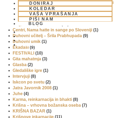
Ačarje v sampradaji – duhovni učitelji iz preteklosti
DONIRAJ
(9)
KOLEDAR
Animacije
(1)
VAŠA VPRAŠANJA
Arhiv
(4)
PIŠI NAM
BLOG
Bog, živo bitje in narava
(17)
Centri, Nama hatte in sange po Sloveniji
(1)
Duhovni učitelj – Šrila Prabhupada
(9)
Duhovni umik
(1)
01 431 21 24
Ekadaši
(9)
FESTIVALI
(10)
Gita mahatmja
(3)
Glasba
(2)
Gledališke igre
(1)
Intervjuji
(8)
Iskcon po svetu
(2)
Jatra Javornik 2008
(1)
Juhe
(4)
Karma, reinkarnacija in bhakti
(8)
Krišna – vrhovna božanska oseba
(7)
KRIŠNA BAZAR
(1)
Krišnove inkarnacije
(11)