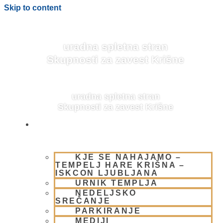
Skip to content
uradna spletna stran
Skupnosti za zavest Krišne
uradna spletna stran
Skupnosti za zavest Krišne
OBIŠČI NAS
KJE SE NAHAJAMO –
BLOG
TEMPELJ HARE KRIŠNA –
ISKCON LJUBLJANA
URNIK TEMPLJA
NEDELJSKO
SREČANJE
PARKIRANJE
MEDIJI