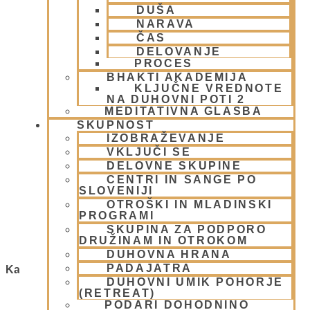
DUŠA
6 aprila, 2008
Preberi več »
NARAVA
ČAS
Kalki
DELOVANJE
PROCES
BHAKTI AKADEMIJA
6 aprila, 2008
KLJUČNE VREDNOTE
Preberi več »
NA DUHOVNI POTI 2
MEDITATIVNA GLASBA
Parašurama
SKUPNOST
IZOBRAŽEVANJE
6 aprila, 2008
VKLJUČI SE
Preberi več »
DELOVNE SKUPINE
CENTRI IN SANGE PO
Kurma
SLOVENIJI
OTROŠKI IN MLADINSKI
PROGRAMI
6 aprila, 2008
Preberi več »
SKUPINA ZA PODPORO
DRUŽINAM IN OTROKOM
DUHOVNA HRANA
PADAJATRA
Kategorije
DUHOVNI UMIK POHORJE
(RETREAT)
1.Blog
(26)
PODARI DOHODNINO