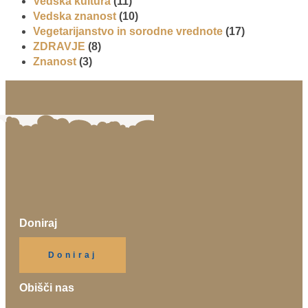
Vedska kultura
(11)
Vedska znanost
(10)
Vegetarijanstvo in sorodne vrednote
(17)
ZDRAVJE
(8)
Znanost
(3)
Doniraj
Klikni gumb spodaj.
Doniraj
Obišči nas