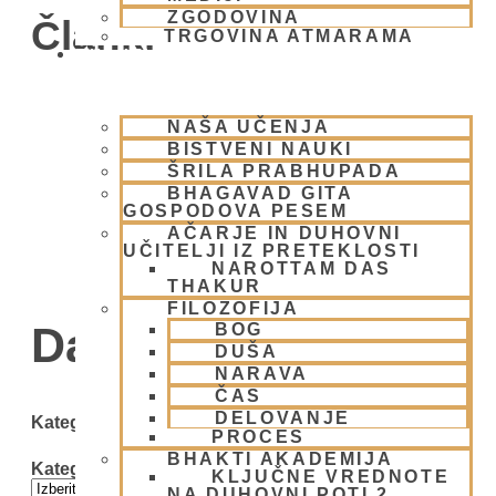
ZGODOVINA
Članki
TRGOVINA ATMARAMA
BHAKTI JOGA
NAŠA UČENJA
BISTVENI NAUKI
ŠRILA PRABHUPADA
BHAGAVAD GITA
GOSPODOVA PESEM
AČARJE IN DUHOVNI
UČITELJI IZ PRETEKLOSTI
NAROTTAM DAS
THAKUR
FILOZOFIJA
Day: 6 aprila, 2008
BOG
DUŠA
NARAVA
ČAS
DELOVANJE
Kategorije
PROCES
BHAKTI AKADEMIJA
Kategorije
KLJUČNE VREDNOTE
NA DUHOVNI POTI 2