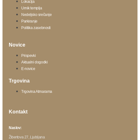
Lokacija
Urnik templja
Nedeljsko srečanje
Parkiranje
Politika zasebnosti
Novice
Prispevki
Aktualni dogodki
E-novice
Trgovina
Trgovina Atmarama
Kontakt
Naslov:
Žibertova 27, Ljubljana