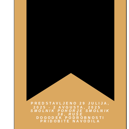
PREDSTAVLJENO
29 JULIJA,
2025
-
2 AVGUSTA, 2025
SMOLNIK POHORJE
SMOLNIK
38, RUŠE
DOGODEK PODROBNOSTI
PRIDOBITE NAVODILA