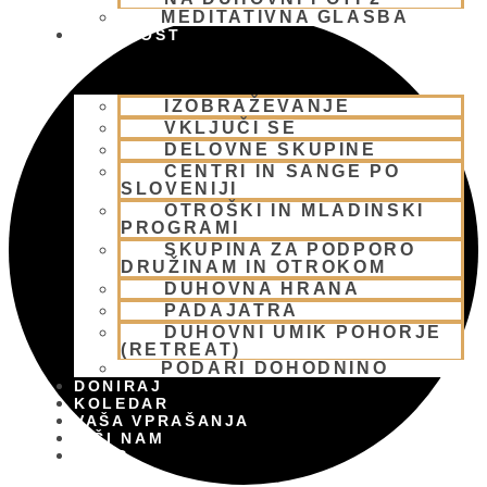
MEDITATIVNA GLASBA
SKUPNOST
IZOBRAŽEVANJE
VKLJUČI SE
DELOVNE SKUPINE
CENTRI IN SANGE PO
SLOVENIJI
OTROŠKI IN MLADINSKI
PROGRAMI
SKUPINA ZA PODPORO
DRUŽINAM IN OTROKOM
DUHOVNA HRANA
PADAJATRA
DUHOVNI UMIK POHORJE
(RETREAT)
PODARI DOHODNINO
DONIRAJ
KOLEDAR
VAŠA VPRAŠANJA
PIŠI NAM
BLOG