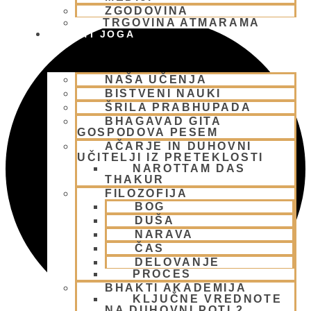
ZGODOVINA
TRGOVINA ATMARAMA
BHAKTI JOGA
NAŠA UČENJA
BISTVENI NAUKI
ŠRILA PRABHUPADA
BHAGAVAD GITA
GOSPODOVA PESEM
AČARJE IN DUHOVNI
UČITELJI IZ PRETEKLOSTI
NAROTTAM DAS
THAKUR
FILOZOFIJA
BOG
DUŠA
NARAVA
ČAS
DELOVANJE
PROCES
BHAKTI AKADEMIJA
KLJUČNE VREDNOTE
NA DUHOVNI POTI 2