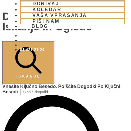
DONIRAJ
KOLEDAR
Dogodki Navigacija Za
VAŠA VPRAŠANJA
PIŠI NAM
Iskanje In Oglede
BLOG
01 431 21 24
ISKANJE
Vnesite Ključno Besedo. Poiščite Dogodki Po Ključni
Besedi.