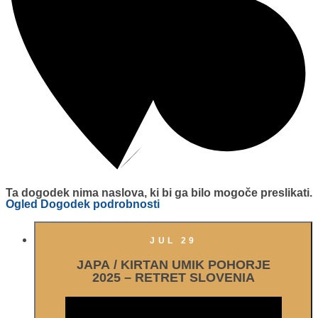
Ta dogodek nima naslova, ki bi ga bilo mogoče preslikati.
Ogled Dogodek podrobnosti
JUL
29
JAPA / KIRTAN UMIK POHORJE
2025 – RETRET SLOVENIA