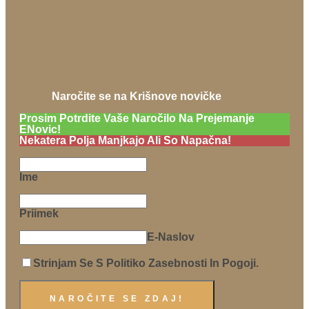
Naročite se na Krišnove novičke
Prosim Potrdite Vaše Naročilo Na Prejemanje
ENovic!
Nekatera Polja Manjkajo Ali So Napačna!
Ime
Priimek
E-Naslov
Strinjam Se S Politiko Zasebnosti In Pogoji.