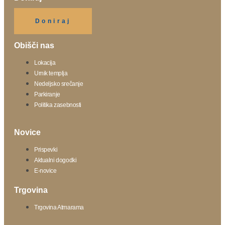
Klikni gumb spodaj.
Doniraj
Obišči nas
Lokacija
Urnik templja
Nedeljsko srečanje
Parkiranje
Politika zasebnosti
Novice
Prispevki
Aktualni dogodki
E-novice
Trgovina
Trgovina Atmarama