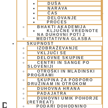
DUŠA
NARAVA
ČAS
DELOVANJE
PROCES
BHAKTI AKADEMIJA
KLJUČNE VREDNOTE
NA DUHOVNI POTI 2
MEDITATIVNA GLASBA
SKUPNOST
IZOBRAŽEVANJE
VKLJUČI SE
DELOVNE SKUPINE
CENTRI IN SANGE PO
SLOVENIJI
OTROŠKI IN MLADINSKI
PROGRAMI
SKUPINA ZA PODPORO
DRUŽINAM IN OTROKOM
DUHOVNA HRANA
UMIK POHORJE SMOLNIK
PADAJATRA
DUHOVNI UMIK POHORJE
(RETREAT)
Dogodki
PODARI DOHODNINO