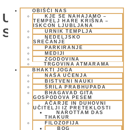
OBIŠČI NAS
UMIK POHORJE
KJE SE NAHAJAMO –
TEMPELJ HARE KRIŠNA –
ISKCON LJUBLJANA
SMOLNIK
URNIK TEMPLJA
NEDELJSKO
SREČANJE
PARKIRANJE
Dogodki
MEDIJI
ZGODOVINA
TRGOVINA ATMARAMA
BHAKTI JOGA
NAŠA UČENJA
BISTVENI NAUKI
ŠRILA PRABHUPADA
BHAGAVAD GITA
GOSPODOVA PESEM
AČARJE IN DUHOVNI
UČITELJI IZ PRETEKLOSTI
NAROTTAM DAS
THAKUR
FILOZOFIJA
BOG