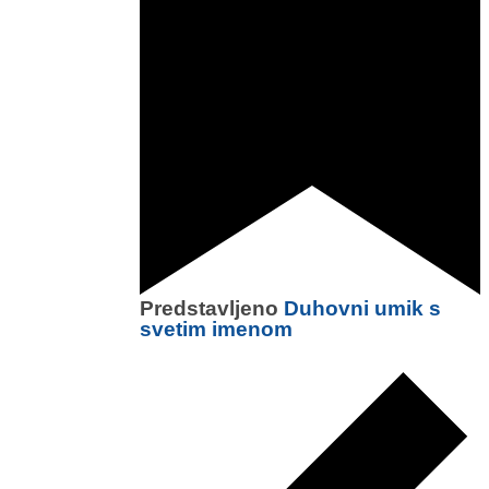
Predstavljeno
Duhovni umik s
svetim imenom