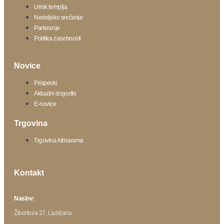
Urnik templja
Nedeljsko srečanje
Parkiranje
Politika zasebnosti
Novice
Prispevki
Aktualni dogodki
E-novice
Trgovina
Trgovina Atmarama
Kontakt
Naslov:
Žibertova 27, Ljubljana