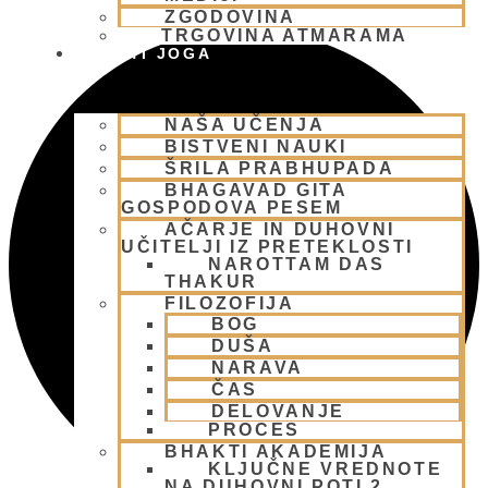
ZGODOVINA
TRGOVINA ATMARAMA
BHAKTI JOGA
NAŠA UČENJA
BISTVENI NAUKI
ŠRILA PRABHUPADA
BHAGAVAD GITA
GOSPODOVA PESEM
AČARJE IN DUHOVNI
UČITELJI IZ PRETEKLOSTI
NAROTTAM DAS
THAKUR
FILOZOFIJA
BOG
DUŠA
NARAVA
ČAS
DELOVANJE
PROCES
BHAKTI AKADEMIJA
KLJUČNE VREDNOTE
NA DUHOVNI POTI 2