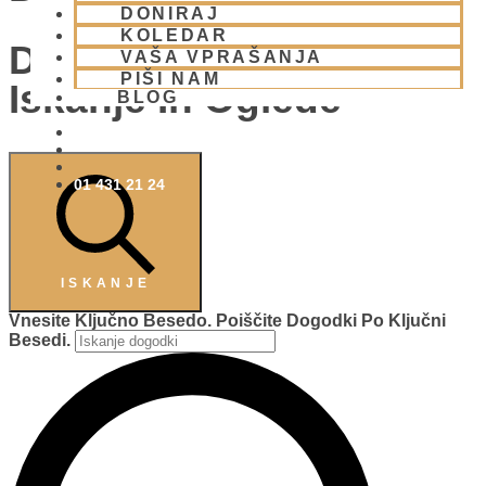
DONIRAJ
KOLEDAR
Dogodki Navigacija Za
VAŠA VPRAŠANJA
PIŠI NAM
Iskanje In Oglede
BLOG
01 431 21 24
ISKANJE
Vnesite Ključno Besedo. Poiščite Dogodki Po Ključni
Besedi.