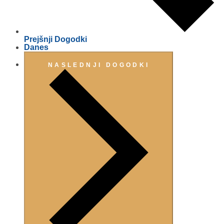
Prejšnji
Dogodki
Danes
NASLEDNJI
DOGODKI