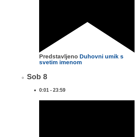
Predstavljeno
Duhovni umik s
svetim imenom
Sob
8
0:01
-
23:59