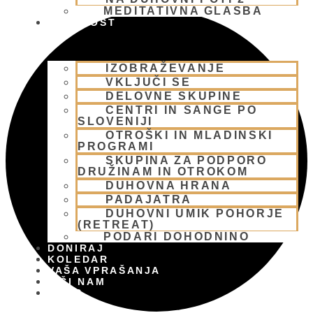
MEDITATIVNA GLASBA
SKUPNOST
IZOBRAŽEVANJE
VKLJUČI SE
DELOVNE SKUPINE
CENTRI IN SANGE PO
SLOVENIJI
OTROŠKI IN MLADINSKI
PROGRAMI
SKUPINA ZA PODPORO
DRUŽINAM IN OTROKOM
DUHOVNA HRANA
PADAJATRA
DUHOVNI UMIK POHORJE
(RETREAT)
PODARI DOHODNINO
DONIRAJ
KOLEDAR
VAŠA VPRAŠANJA
PIŠI NAM
BLOG