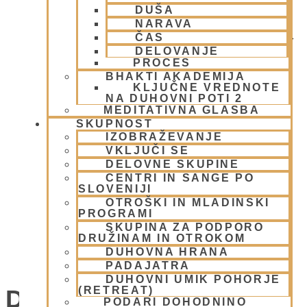
DUŠA
NARAVA
ČAS
DELOVANJE
PROCES
BHAKTI AKADEMIJA
KLJUČNE VREDNOTE
NA DUHOVNI POTI 2
MEDITATIVNA GLASBA
SKUPNOST
IZOBRAŽEVANJE
VKLJUČI SE
DELOVNE SKUPINE
CENTRI IN SANGE PO
SLOVENIJI
OTROŠKI IN MLADINSKI
PROGRAMI
SKUPINA ZA PODPORO
DRUŽINAM IN OTROKOM
DUHOVNA HRANA
UMIK POHORJE SMOLNIK
PADAJATRA
DUHOVNI UMIK POHORJE
(RETREAT)
Dogodki
PODARI DOHODNINO