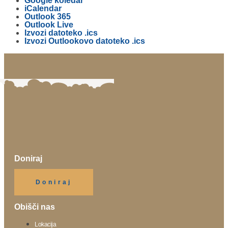
Google koledar
iCalendar
Outlook 365
Outlook Live
Izvozi datoteko .ics
Izvozi Outlookovo datoteko .ics
Doniraj
Klikni gumb spodaj.
Doniraj
Obišči nas
Lokacija