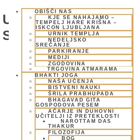
OBIŠČI NAS
UMIK POHORJE
KJE SE NAHAJAMO –
TEMPELJ HARE KRIŠNA –
ISKCON LJUBLJANA
SMOLNIK
URNIK TEMPLJA
NEDELJSKO
SREČANJE
PARKIRANJE
Dogodki
MEDIJI
ZGODOVINA
TRGOVINA ATMARAMA
BHAKTI JOGA
NAŠA UČENJA
BISTVENI NAUKI
ŠRILA PRABHUPADA
BHAGAVAD GITA
GOSPODOVA PESEM
AČARJE IN DUHOVNI
UČITELJI IZ PRETEKLOSTI
NAROTTAM DAS
THAKUR
FILOZOFIJA
BOG