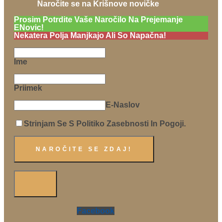
Naročite se na Krišnove novičke
Prosim Potrdite Vaše Naročilo Na Prejemanje
ENovic!
Nekatera Polja Manjkajo Ali So Napačna!
Ime
Priimek
E-Naslov
Strinjam Se S Politiko Zasebnosti In Pogoji.
Facebook