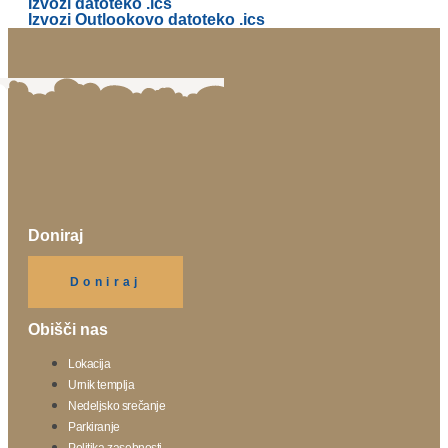
Izvozi datoteko .ics
Izvozi Outlookovo datoteko .ics
Doniraj
Klikni gumb spodaj.
Doniraj
Obišči nas
Lokacija
Urnik templja
Nedeljsko srečanje
Parkiranje