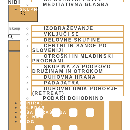
Ni Bilo Najdenih Rezultatov.
MEDITATIVNA GLASBA
Dogodki
SKUPNOST
Navigacija
ISKANJE
Vnesite
Za
IZOBRAŽEVANJE
Ključno
Besedo.
VKLJUČI SE
Iskanje
Poiščite
DELOVNE SKUPINE
Dogodki
CENTRI IN SANGE PO
NAJDI DOGODKI
Po
In
SLOVENIJI
Ključni
Dogodek
OTROŠKI IN MLADINSKI
Besedi.
Oglede
Pogledi
PROGRAMI
SKUPINA ZA PODPORO
Navigacije
DRUŽINAM IN OTROKOM
DUHOVNA HRANA
PADAJATRA
DUHOVNI UMIK POHORJE
(RETREAT)
PODARI DOHODNINO
DONIRAJ
KOLEDAR
VAŠA VPRAŠANJA
PIŠI NAM
BLOG