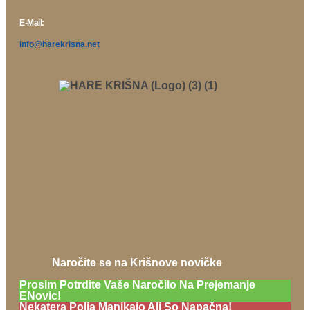
E-Mail:
info@harekrisna.net
Naročite se na Krišnove novičke
Prosim Potrdite Vaše Naročilo Na Prejemanje
ENovic!
Nekatera Polja Manjkajo Ali So Napačna!