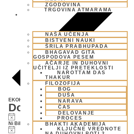
ZGODOVINA
TRGOVINA ATMARAMA
BHAKTI JOGA
NAŠA UČENJA
BISTVENI NAUKI
ŠRILA PRABHUPADA
BHAGAVAD GITA
GOSPODOVA PESEM
AČARJE IN DUHOVNI
UČITELJI IZ PRETEKLOSTI
NAROTTAM DAS
THAKUR
FILOZOFIJA
BOG
DUŠA
EKOKARAVANA PADAYATRA
NARAVA
Dogodki
ČAS
DELOVANJE
Notice
PROCES
Ni Bilo Najdenih Rezultatov.
BHAKTI AKADEMIJA
Notice
KLJUČNE VREDNOTE
NA DUHOVNI POTI 2