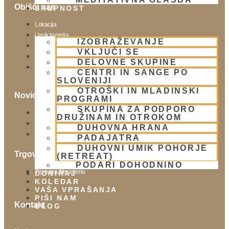
Obišči nas
SKUPNOST
Lokacija
Urnik templja
IZOBRAŽEVANJE
Nedeljsko srečanje
VKLJUČI SE
Parkiranje
DELOVNE SKUPINE
Politika zasebnosti
CENTRI IN SANGE PO
SLOVENIJI
OTROŠKI IN MLADINSKI
Novice
PROGRAMI
SKUPINA ZA PODPORO
Prispevki
DRUŽINAM IN OTROKOM
Aktualni dogodki
DUHOVNA HRANA
E-novice
PADAJATRA
DUHOVNI UMIK POHORJE
Trgovina
(RETREAT)
PODARI DOHODNINO
Trgovina Atmarama
DONIRAJ
KOLEDAR
VAŠA VPRAŠANJA
PIŠI NAM
Kontakt
BLOG