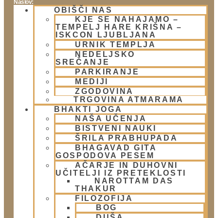
Naslov:
OBIŠČI NAS
Žibertova 27, Ljubljana
KJE SE NAHAJAMO –
TEMPELJ HARE KRIŠNA –
ISKCON LJUBLJANA
Telefon:
URNIK TEMPLJA
NEDELJSKO
01 431 21 24
SREČANJE
PARKIRANJE
E-Mail:
MEDIJI
ZGODOVINA
info@harekrisna.net
TRGOVINA ATMARAMA
BHAKTI JOGA
NAŠA UČENJA
BISTVENI NAUKI
ŠRILA PRABHUPADA
BHAGAVAD GITA
GOSPODOVA PESEM
AČARJE IN DUHOVNI
UČITELJI IZ PRETEKLOSTI
NAROTTAM DAS
THAKUR
FILOZOFIJA
BOG
DUŠA