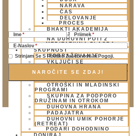
NARAVA
ČAS
DELOVANJE
Naročite se na Krišnove novičke
PROCES
BHAKTI AKADEMIJA
KLJUČNE VREDNOTE
Ime
Priimek
NA DUHOVNI POTI 2
MEDITATIVNA GLASBA
E-Naslov
SKUPNOST
IZOBRAŽEVANJE
Strinjam Se S Politiko Zasebnosti In Pogoji.
VKLJUČI SE
DELOVNE SKUPINE
CENTRI IN SANGE PO
SLOVENIJI
OTROŠKI IN MLADINSKI
Facebook
PROGRAMI
SKUPINA ZA PODPORO
DRUŽINAM IN OTROKOM
DUHOVNA HRANA
PADAJATRA
DUHOVNI UMIK POHORJE
(RETREAT)
PODARI DOHODNINO
DONIRAJ