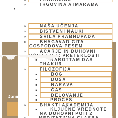
View
TRGOVINA ATMARAMA
BHAKTI JOGA
NAŠA UČENJA
BISTVENI NAUKI
ŠRILA PRABHUPADA
BHAGAVAD GITA
GOSPODOVA PESEM
AČARJE IN DUHOVNI
UČITELJI IZ PRETEKLOSTI
NAROTTAM DAS
THAKUR
FILOZOFIJA
BOG
DUŠA
NARAVA
ČAS
DELOVANJE
Doniraj
PROCES
Klikni gumb spodaj.
BHAKTI AKADEMIJA
KLJUČNE VREDNOTE
Doniraj
NA DUHOVNI POTI 2
MEDITATIVNA GLASBA