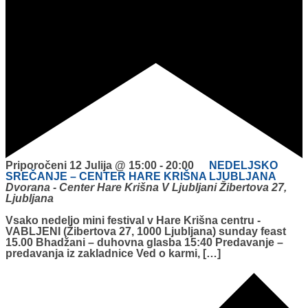
Priporočeni
12 Julija @ 15:00
-
20:00
NEDELJSKO
SREČANJE – CENTER HARE KRIŠNA LJUBLJANA
Dvorana - Center Hare Krišna V Ljubljani
Žibertova 27,
Ljubljana
Vsako nedeljo mini festival v Hare Krišna centru -
VABLJENI (Žibertova 27, 1000 Ljubljana) sunday feast
15.00 Bhadžani – duhovna glasba 15:40 Predavanje –
predavanja iz zakladnice Ved o karmi, […]