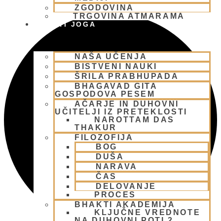
ZGODOVINA
TRGOVINA ATMARAMA
BHAKTI JOGA
NAŠA UČENJA
BISTVENI NAUKI
ŠRILA PRABHUPADA
BHAGAVAD GITA
GOSPODOVA PESEM
AČARJE IN DUHOVNI
UČITELJI IZ PRETEKLOSTI
NAROTTAM DAS
THAKUR
FILOZOFIJA
BOG
DUŠA
NARAVA
ČAS
DELOVANJE
PROCES
BHAKTI AKADEMIJA
KLJUČNE VREDNOTE
NA DUHOVNI POTI 2