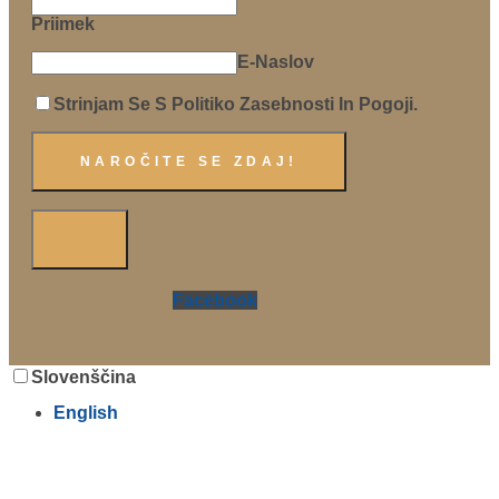
Priimek
E-Naslov
Strinjam Se S Politiko Zasebnosti In Pogoji.
Facebook
Slovenščina
English