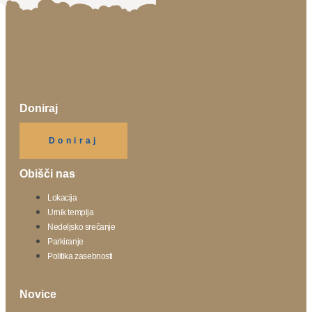
Doniraj
Klikni gumb spodaj.
Doniraj
Obišči nas
Lokacija
Urnik templja
Nedeljsko srečanje
Parkiranje
Politika zasebnosti
Novice