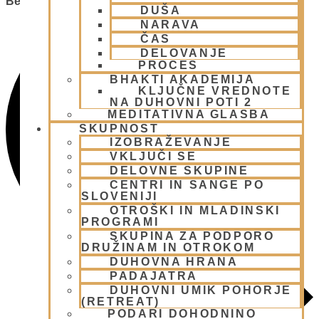
Besedi.
DUŠA
NARAVA
ČAS
DELOVANJE
PROCES
BHAKTI AKADEMIJA
KLJUČNE VREDNOTE
NA DUHOVNI POTI 2
MEDITATIVNA GLASBA
SKUPNOST
IZOBRAŽEVANJE
VKLJUČI SE
DELOVNE SKUPINE
CENTRI IN SANGE PO
SLOVENIJI
OTROŠKI IN MLADINSKI
PROGRAMI
SKUPINA ZA PODPORO
DRUŽINAM IN OTROKOM
DUHOVNA HRANA
PADAJATRA
DUHOVNI UMIK POHORJE
(RETREAT)
PODARI DOHODNINO