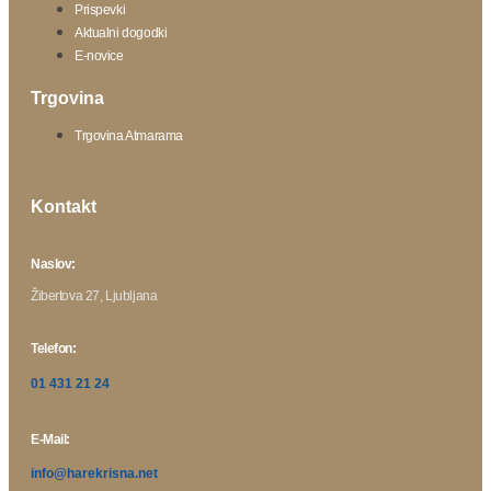
Prispevki
Aktualni dogodki
E-novice
Trgovina
Trgovina Atmarama
Kontakt
Naslov:
Žibertova 27, Ljubljana
Telefon:
01 431 21 24
E-Mail:
info@harekrisna.net