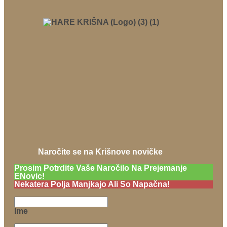
Naročite se na Krišnove novičke
Prosim Potrdite Vaše Naročilo Na Prejemanje
ENovic!
Nekatera Polja Manjkajo Ali So Napačna!
Ime