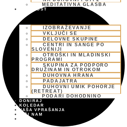
MEDITATIVNA GLASBA
SKUPNOST
IZOBRAŽEVANJE
VKLJUČI SE
DELOVNE SKUPINE
CENTRI IN SANGE PO
SLOVENIJI
OTROŠKI IN MLADINSKI
PROGRAMI
SKUPINA ZA PODPORO
DRUŽINAM IN OTROKOM
DUHOVNA HRANA
PADAJATRA
DUHOVNI UMIK POHORJE
(RETREAT)
PODARI DOHODNINO
DONIRAJ
KOLEDAR
VAŠA VPRAŠANJA
PIŠI NAM
BLOG