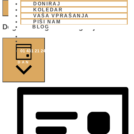
DONIRAJ
NAJDI DOGODKI
KOLEDAR
VAŠA VPRAŠANJA
PIŠI NAM
Dogodek Pogledi Navigacije
BLOG
01 431 21 24
DAN