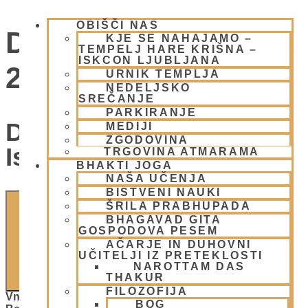
OBIŠČI NAS
Dogodki for 12 julija,
KJE SE NAHAJAMO –
TEMPELJ HARE KRIŠNA –
ISKCON LJUBLJANA
2026
URNIK TEMPLJA
NEDELJSKO
SREČANJE
PARKIRANJE
Dogodki Navigacija Za
MEDIJI
ZGODOVINA
Iskanje In Oglede
TRGOVINA ATMARAMA
BHAKTI JOGA
NAŠA UČENJA
BISTVENI NAUKI
ŠRILA PRABHUPADA
BHAGAVAD GITA
GOSPODOVA PESEM
AČARJE IN DUHOVNI
UČITELJI IZ PRETEKLOSTI
NAROTTAM DAS
ISKANJE
THAKUR
FILOZOFIJA
Vnesite Ključno Besedo. Poiščite Dogodki Po Ključni
BOG