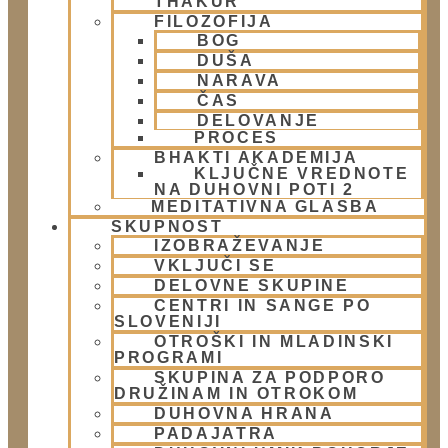
THAKUR
Doniraj
FILOZOFIJA
BOG
DUŠA
Obišči nas
NARAVA
ČAS
Lokacija
DELOVANJE
Urnik templja
PROCES
Nedeljsko srečanje
BHAKTI AKADEMIJA
Parkiranje
KLJUČNE VREDNOTE
NA DUHOVNI POTI 2
Politika zasebnosti
MEDITATIVNA GLASBA
SKUPNOST
IZOBRAŽEVANJE
Novice
VKLJUČI SE
Prispevki
DELOVNE SKUPINE
Aktualni dogodki
CENTRI IN SANGE PO
SLOVENIJI
E-novice
OTROŠKI IN MLADINSKI
PROGRAMI
Trgovina
SKUPINA ZA PODPORO
DRUŽINAM IN OTROKOM
Trgovina Atmarama
DUHOVNA HRANA
PADAJATRA