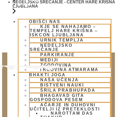
PIŠI NAM
NEDELJSKO SREČANJE - CENTER HARE KRIŠNA
BLOG
LJUBLJANA
OBIŠČI NAS
KJE SE NAHAJAMO –
TEMPELJ HARE KRIŠNA –
ISKCON LJUBLJANA
URNIK TEMPLJA
NEDELJSKO
SREČANJE
PARKIRANJE
MEDIJI
ZGODOVINA
TRGOVINA ATMARAMA
BHAKTI JOGA
NAŠA UČENJA
BISTVENI NAUKI
ŠRILA PRABHUPADA
BHAGAVAD GITA
GOSPODOVA PESEM
AČARJE IN DUHOVNI
Doniraj
UČITELJI IZ PRETEKLOSTI
NAROTTAM DAS
Klikni gumb spodaj.