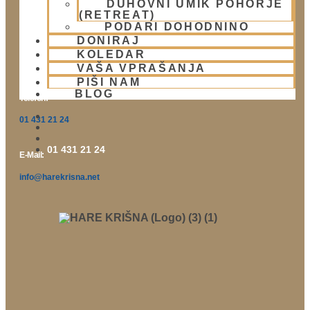
DUHOVNI UMIK POHORJE
Kontakt
(RETREAT)
PODARI DOHODNINO
DONIRAJ
Naslov:
KOLEDAR
Žibertova 27, Ljubljana
VAŠA VPRAŠANJA
PIŠI NAM
BLOG
Telefon:
01 431 21 24
01 431 21 24
E-Mail:
info@harekrisna.net