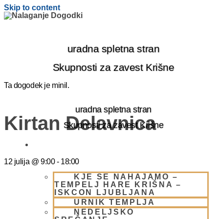
Skip to content
uradna spletna stran
Skupnosti za zavest Krišne
Ta dogodek je minil.
uradna spletna stran
Kirtan Delavnica
Skupnosti za zavest Krišne
OBIŠČI NAS
12 julija
@
9:00
-
18:00
KJE SE NAHAJAMO –
TEMPELJ HARE KRIŠNA –
ISKCON LJUBLJANA
URNIK TEMPLJA
NEDELJSKO