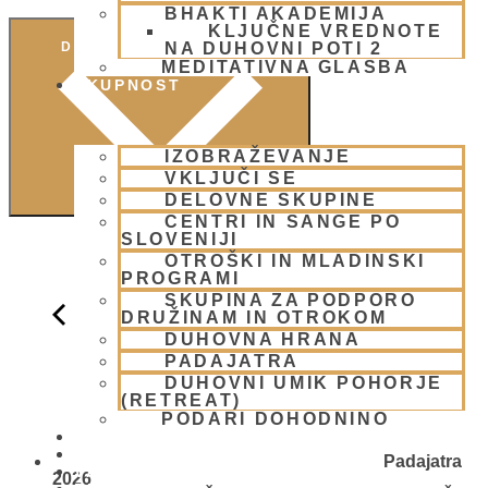
BHAKTI AKADEMIJA
KLJUČNE VREDNOTE
NA DUHOVNI POTI 2
DODAJ V KOLEDAR
MEDITATIVNA GLASBA
SKUPNOST
IZOBRAŽEVANJE
VKLJUČI SE
DELOVNE SKUPINE
CENTRI IN SANGE PO
SLOVENIJI
OTROŠKI IN MLADINSKI
PROGRAMI
SKUPINA ZA PODPORO
DRUŽINAM IN OTROKOM
DUHOVNA HRANA
PADAJATRA
DUHOVNI UMIK POHORJE
(RETREAT)
PODARI DOHODNINO
DONIRAJ
KOLEDAR
Padajatra
VAŠA VPRAŠANJA
2026