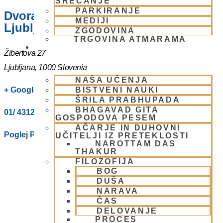
SREČANJE
PARKIRANJE
Dvorana – Center Hare Krišna v
MEDIJI
Ljubljani
ZGODOVINA
TRGOVINA ATMARAMA
BHAKTI JOGA
Žibertova 27
Ljubljana
,
1000
Slovenia
NAŠA UČENJA
BISTVENI NAUKI
+ Google Zemljevidi
ŠRILA PRABHUPADA
BHAGAVAD GITA
01/ 4312319
GOSPODOVA PESEM
AČARJE IN DUHOVNI
Poglej Prizorišče spletno stran
UČITELJI IZ PRETEKLOSTI
NAROTTAM DAS
THAKUR
FILOZOFIJA
BOG
DUŠA
NARAVA
ČAS
DELOVANJE
PROCES