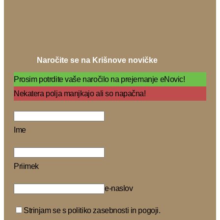
Naročite se na Krišnove novičke
Prosim potrdite vaše naročilo na prejemanje eNovic!
Nekatera polja manjkajo ali so napačna!
Ime
Priimek
e-naslov
Strinjam se s politiko zasebnosti in pogoji.