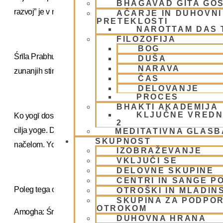
BHAGAVAD GITA GO
razvoj” je v neposrednem nasprotju s tem načelom.
AČARJE IN DUHOVNI 
PRETEKLOSTI
NAROTTAM DAS
FILOZOFIJA
BOG
Śrīla Prabhupāda dosledno poudarja, da resnično duhovno spoz
DUŠA
NARAVA
zunanjih stimulansov, temveč iz čiste zavesti, razvite skozi sād
ČAS
DELOVANJE
PROCES
BHAKTI AKADEMIJA
KLJUČNE VREDN
Ko yogī doseže transcendentalno raven, nikoli ne pade. Kdor se
2
cilja yoge. Današnja tako imenovana vadba yoge, ki vključuje ra
MEDITATIVNA GLASB
SKUPNOST
načelom. Yogī, ki se vdaja spolnosti in omamljanju, je smešen.
IZOBRAŽEVANJE
VKLJUČI SE
DELOVNE SKUPINE
CENTRI IN SANGE PO
Poleg tega opozarja na nevarnost umetnih metod za doseganje v
OTROŠKI IN MLADIN
SKUPINA ZA PODPOR
OTROKOM
Amogha: Śrīla Prabhupāda, ali lahko mamila včasih uporabim
DUHOVNA HRANA