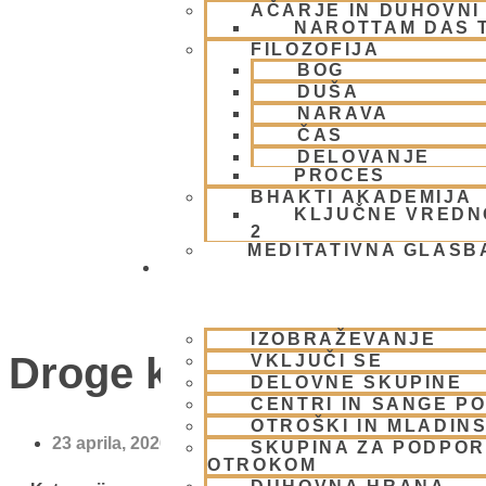
AČARJE IN DUHOVNI 
NAROTTAM DAS 
FILOZOFIJA
BOG
DUŠA
NARAVA
ČAS
DELOVANJE
PROCES
BHAKTI AKADEMIJA
KLJUČNE VREDN
2
MEDITATIVNA GLASB
SKUPNOST
IZOBRAŽEVANJE
Droge kot duhovna pra
VKLJUČI SE
DELOVNE SKUPINE
CENTRI IN SANGE PO
OTROŠKI IN MLADIN
23 aprila, 2026
SKUPINA ZA PODPOR
OTROKOM