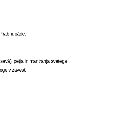
la Prabhupāde.
(sevā), petja in mantranja svetega
ege v zavest.