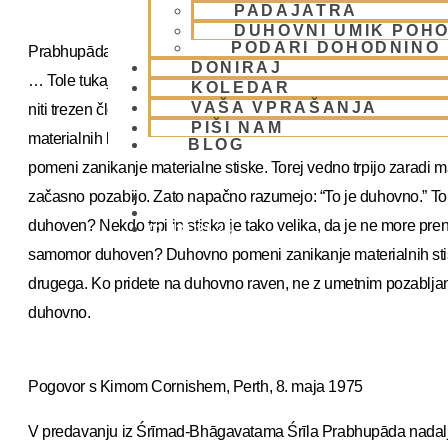
PADAJATRA
DUHOVNI UMIK POHO
PODARI DOHODNINO
Prabhupāda: Ne. To je neumnost. Duhovno spoznanje pomeni
DONIRAJ
… Tole tukaj je na primer duhovno znanje. Kaj bo razumel om
KOLEDAR
VAŠA VPRAŠANJA
niti trezen človek. Kako naj bi ga torej razumel v omamljenem s
PIŠI NAM
materialnih bolečin. Z uživanjem mamil pozabijo na trpljenje in 
BLOG
pomeni zanikanje materialne stiske. Torej vedno trpijo zaradi m
začasno pozabijo. Zato napačno razumejo: “To je duhovno.” To
duhoven? Nekdo trpi in stiska je tako velika, da je ne more pren
01 431 21 24
samomor duhoven? Duhovno pomeni zanikanje materialnih stisk, 
drugega. Ko pridete na duhovno raven, ne z umetnim pozabljanje
duhovno.
Pogovor s Kimom Cornishem, Perth, 8. maja 1975
V predavanju iz Śrīmad-Bhāgavatama Śrīla Prabhupāda nadalje 