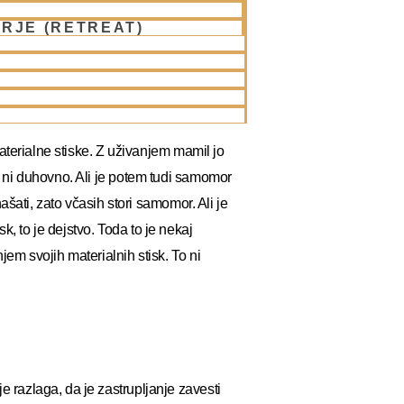
RJE (RETREAT)
 znanje, ne pa omamljanje. Duhovno
amljen človek? Tega ne more razumeti
tanju? To je neumnost. Trpijo zaradi
mislijo, da je to rešitev. Duhovno
aterialne stiske. Z uživanjem mamil jo
 ni duhovno. Ali je potem tudi samomor
ašati, zato včasih stori samomor. Ali je
to je dejstvo. Toda to je nekaj
m svojih materialnih stisk. To ni
razlaga, da je zastrupljanje zavesti