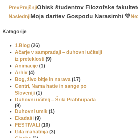
Obisk študentov Filozofske fakultet
Prev
Prejšnji
Moja daritev Gospodu Narasimhi 💛
Naslednji
Ne
Kategorije
1.Blog
(26)
Ačarje v sampradaji – duhovni učitelji
iz preteklosti
(9)
Animacije
(1)
Arhiv
(4)
Bog, živo bitje in narava
(17)
Centri, Nama hatte in sange po
Sloveniji
(1)
Duhovni učitelj – Šrila Prabhupada
(9)
Duhovni umik
(1)
Ekadaši
(9)
FESTIVALI
(10)
Gita mahatmja
(3)