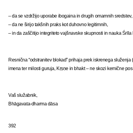
– da se vzdržijo uporabe ibogaina in drugih omamnih sredstev,
– da ne širijo takšnih praks kot duhovno legitimnih,
– in da zaščitijo integriteto vajšnavske skupnosti in nauka Śrī
Resnična “odstranitev blokad” prihaja prek iskrenega služenja 
imena ter milosti guruja, Kṛṣṇe in bhakt – ne skozi kemične pos
Vaš služabnik,
Bhāgavata-dharma dāsa
392