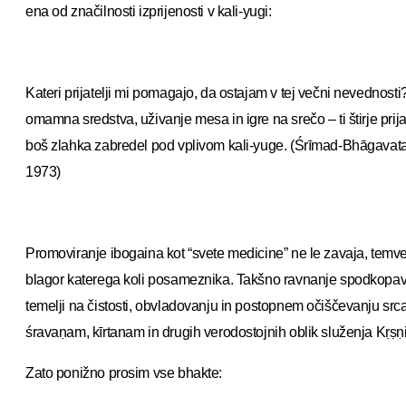
ena od značilnosti izprijenosti v kali-yugi:
Kateri prijatelji mi pomagajo, da ostajam v tej večni nevednost
omamna sredstva, uživanje mesa in igre na srečo – ti štirje prijatel
boš zlahka zabredel pod vplivom kali-yuge. (Śrīmad-Bhāgavat
1973)
Promoviranje ibogaina kot “svete medicine” ne le zavaja, temve
blagor katerega koli posameznika. Takšno ravnanje spodkopava
temelji na čistosti, obvladovanju in postopnem očiščevanju sr
śravaṇam, kīrtanam in drugih verodostojnih oblik služenja Kṛṣṇi
Zato ponižno prosim vse bhakte: