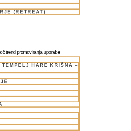
RJE (RETREAT)
joč trend promoviranja uporabe
jevanje notranjih blokad ali duhovno
 TEMPELJ HARE KRIŠNA –
k v luči naukov śāster in navodil
a Caraṇāravinde Bhaktivedante
NJE
A
nih načel jasno in nedvoumno: prepoved
est, razen tistih, ki so medicinsko
ktivnih snovi za domnevni “duhovni