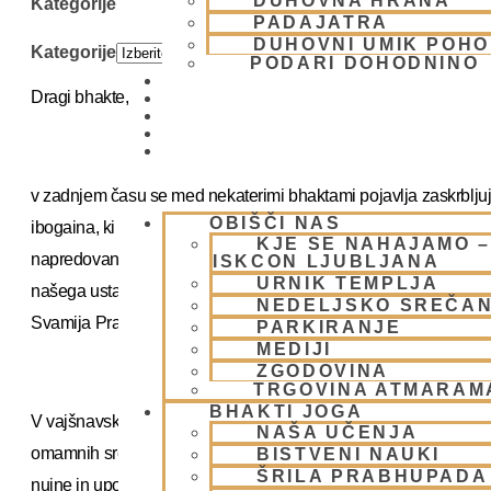
DUHOVNA HRANA
Kategorije
PADAJATRA
DUHOVNI UMIK POHO
Kategorije
PODARI DOHODNINO
DONIRAJ
Dragi bhakte,
KOLEDAR
VAŠA VPRAŠANJA
PIŠI NAM
BLOG
v zadnjem času se med nekaterimi bhaktami pojavlja zaskrblju
OBIŠČI NAS
ibogaina, ki ga označujejo kot t. i. “sveto medicino” za odstran
KJE SE NAHAJAMO –
napredovanje. Takšne trditve zahtevajo resen in trezen premisle
ISKCON LJUBLJANA
URNIK TEMPLJA
našega ustanovnega ācārye, Njegove Božanske Milosti Abhay
NEDELJSKO SREČA
Svamija Prabhupāde.
PARKIRANJE
MEDIJI
ZGODOVINA
TRGOVINA ATMARAM
BHAKTI JOGA
V vajšnavskem izročilu je eno izmed štirih temeljnih regulativ
NAŠA UČENJA
omamnih sredstev. Ta vključuje vse substance, ki vplivajo na zav
BISTVENI NAUKI
ŠRILA PRABHUPADA
nujne in uporabljene pod ustreznim nadzorom. Uporaba psihoa