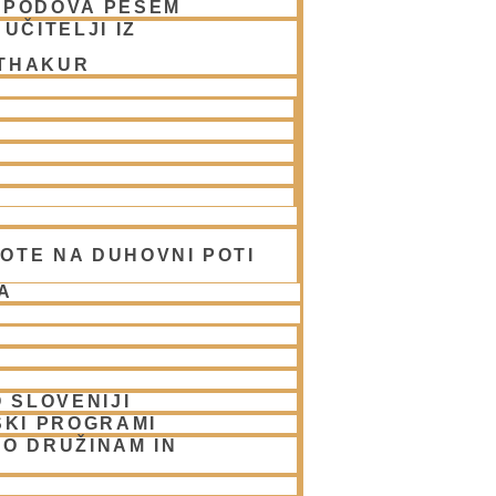
SPODOVA PESEM
UČITELJI IZ
 THAKUR
nanje ne izhaja iz kemičnih ali
hano-bhakti:
OTE NA DUHOVNI POTI
 ne dvigne do te stopnje, ni dosegel
zne čutne užitke, je v nasprotju s tem
A
 (Bg 6.20-23, komentar)
 SLOVENIJI
išjih stanj zavesti:
SKI PROGRAMI
O DRUŽINAM IN
o kot pomoč pri duhovnem spoznanju?