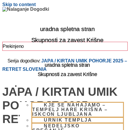
Skip to content
uradna spletna stran
Skupnosti za zavest Krišne
Prekinjeno
Serija dogodkov:
JAPA / KIRTAN UMIK POHORJE 2025 –
uradna spletna stran
RETRET SLOVENIA
Skupnosti za zavest Krišne
OBIŠČI NAS
JAPA / KIRTAN UMIK
POHORJE 2025 –
KJE SE NAHAJAMO –
TEMPELJ HARE KRIŠNA –
ISKCON LJUBLJANA
RETRET SLOVENIA
URNIK TEMPLJA
NEDELJSKO