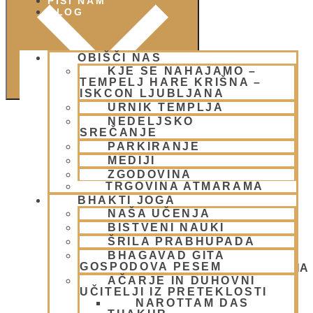
PIŠI NAM
BLOG
OBIŠČI NAS
KJE SE NAHAJAMO –
TEMPELJ HARE KRIŠNA –
ISKCON LJUBLJANA
URNIK TEMPLJA
NEDELJSKO
SREČANJE
PARKIRANJE
MEDIJI
ZGODOVINA
TRGOVINA ATMARAMA
BHAKTI JOGA
NAŠA UČENJA
BISTVENI NAUKI
ŠRILA PRABHUPADA
BHAGAVAD GITA
GOSPODOVA PESEM
NEDELJSKO SREČANJE - CENTER HARE KRIŠNA
LJUBLJANA
AČARJE IN DUHOVNI
OGNJENO ŽRTVOVANJE - NARASIMHA JAGJA -
UČITELJI IZ PRETEKLOSTI
VSAKO SOBOTO
NAROTTAM DAS