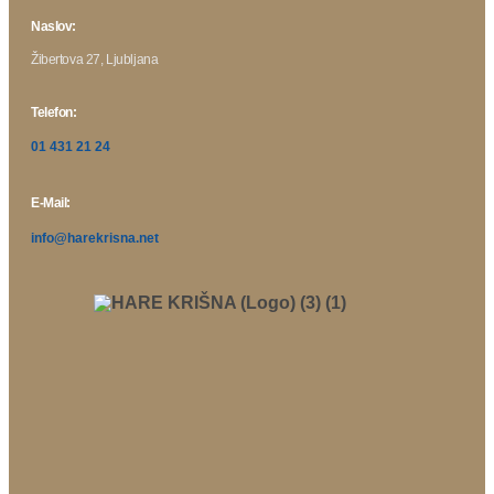
Naslov:
Žibertova 27, Ljubljana
Telefon:
01 431 21 24
E-Mail:
info@harekrisna.net