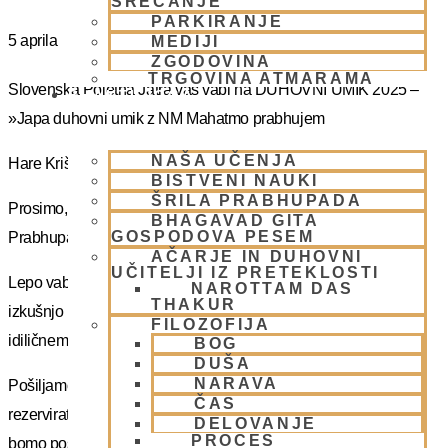
SREČANJE
PARKIRANJE
5 aprila
MEDIJI
ZGODOVINA
TRGOVINA ATMARAMA
Slovenska Poletna Jatra vas vabi na DUHOVNI UMIK 2025 –
BHAKTI JOGA
»Japa duhovni umik z NM Mahatmo prabhujem
NAŠA UČENJA
Hare Krišna, dragi bhakte!
BISTVENI NAUKI
ŠRILA PRABHUPADA
Prosimo, sprejmite naše ponižno spoštovanje! Vsa slava Šrila
BHAGAVAD GITA
GOSPODOVA PESEM
Prabhupadu!
AČARJE IN DUHOVNI
UČITELJI IZ PRETEKLOSTI
Lepo vabljeni na 5-dnevno nepozabno transcendentalno
NAROTTAM DAS
THAKUR
izkušnjo na DUHOVNI UMIK, ki bo potekal sredi gozdov na
FILOZOFIJA
idiličnem Pohorju.
BOG
DUŠA
NARAVA
Pošiljamo vam samo osnovno informacijo tako da si lahko
ČAS
rezervirate dopust. Več podatkov in možnost za prijavo vam
DELOVANJE
PROCES
bomo poslal kasneje.