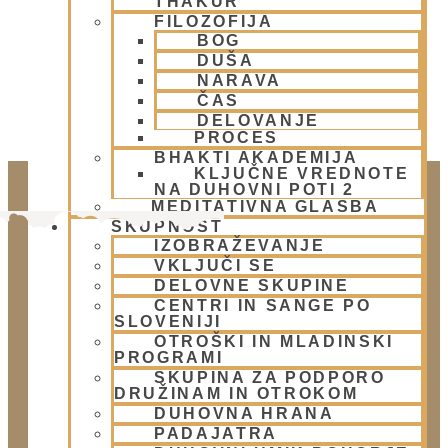
THAKUR
FILOZOFIJA
BOG
DUŠA
NARAVA
ČAS
DELOVANJE
PROCES
BHAKTI AKADEMIJA
KLJUČNE VREDNOTE
NA DUHOVNI POTI 2
MEDITATIVNA GLASBA
SKUPNOST
IZOBRAŽEVANJE
VKLJUČI SE
DELOVNE SKUPINE
CENTRI IN SANGE PO
SLOVENIJI
OTROŠKI IN MLADINSKI
PROGRAMI
Doniraj
SKUPINA ZA PODPORO
DRUŽINAM IN OTROKOM
Klikni gumb spodaj.
DUHOVNA HRANA
Doniraj
PADAJATRA