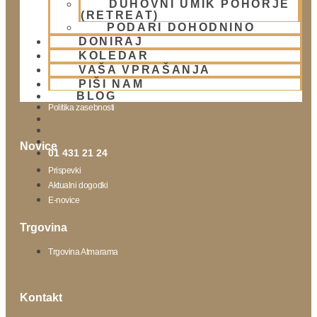
DUHOVNI UMIK POHORJE
(RETREAT)
Obišči nas
PODARI DOHODNINO
DONIRAJ
Lokacija
KOLEDAR
Urnik templja
VAŠA VPRAŠANJA
Nedeljsko srečanje
PIŠI NAM
Parkiranje
BLOG
Politika zasebnosti
Novice
01 431 21 24
Prispevki
Aktualni dogodki
E-novice
Trgovina
Trgovina Atmarama
Kontakt