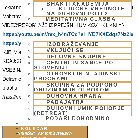
BHAKTI AKADEMIJA
Tokrat bo z nami Šrila Prabhupadov učenec, duhovni učitelj NM
KLJUČNE VREDNOTE
NA DUHOVNI POTI 2
Mahatma prabhu. Redka priložnost, ki jo ne velja izpustiti.
MEDITATIVNA GLASBA
SKUPNOST
VIDEO REPORTAŽE IZ PREJŠNIH UMIKOV – KLIKNI 🙂
https://youtu.be/mVmx_h4mTCc?si=iYB7KXEdqz7Nz2is
https://youtu.be/AziuZJyrho4?si=Zr5a_H8Hj-X888vW
IZOBRAŽEVANJE
VKLJUČI SE
KJE: Mladinski dom na Smolniku (mariborsko Pohorje)
DELOVNE SKUPINE
KDAJ: 29.7.- 2.8.2025 (od torka do sobote)
CENTRI IN SANGE PO
SLOVENIJI
VSEBINA:
OTROŠKI IN MLADINSKI
PROGRAMI
Delavnice in bo vodil, Šrila Prabhupadov učenec NM Mahatma
SKUPINA ZA PODPORO
prabhu
DRUŽINAM IN OTROKOM
DUHOVNA HRANA
https://mahatmadas.com
PADAJATRA
DUHOVNI UMIK POHORJE
(RETREAT)
PODARI DOHODNINO
DONIRAJ
KOLEDAR
VAŠA VPRAŠANJA
DODAJ V KOLEDAR