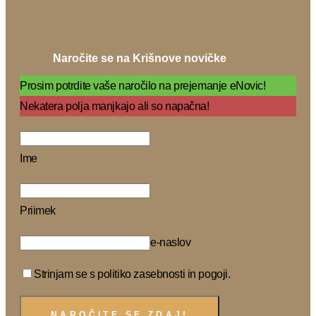
Naročite se na Krišnove novičke
Prosim potrdite vaše naročilo na prejemanje eNovic!
Nekatera polja manjkajo ali so napačna!
Ime
Priimek
e-naslov
Strinjam se s politiko zasebnosti in pogoji.