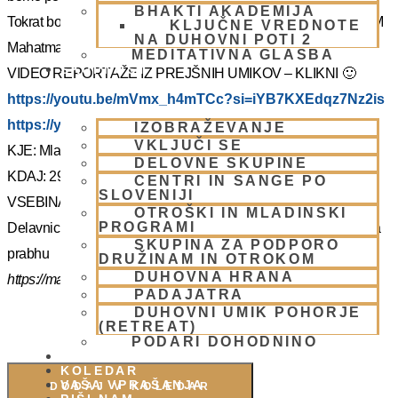
BHAKTI AKADEMIJA
Tokrat bo z nami Šrila Prabhupadov učenec, duhovni učitelj NM
KLJUČNE VREDNOTE
NA DUHOVNI POTI 2
Mahatma prabhu. Redka priložnost, ki jo ne velja izpustiti.
MEDITATIVNA GLASBA
SKUPNOST
VIDEO REPORTAŽE IZ PREJŠNIH UMIKOV – KLIKNI 🙂
https://youtu.be/mVmx_h4mTCc?si=iYB7KXEdqz7Nz2is
https://youtu.be/AziuZJyrho4?si=Zr5a_H8Hj-X888vW
IZOBRAŽEVANJE
VKLJUČI SE
KJE: Mladinski dom na Smolniku (mariborsko Pohorje)
DELOVNE SKUPINE
KDAJ: 29.7.- 2.8.2025 (od torka do sobote)
CENTRI IN SANGE PO
SLOVENIJI
VSEBINA:
OTROŠKI IN MLADINSKI
PROGRAMI
Delavnice in bo vodil, Šrila Prabhupadov učenec NM Mahatma
SKUPINA ZA PODPORO
prabhu
DRUŽINAM IN OTROKOM
DUHOVNA HRANA
https://mahatmadas.com
PADAJATRA
DUHOVNI UMIK POHORJE
(RETREAT)
PODARI DOHODNINO
DONIRAJ
KOLEDAR
VAŠA VPRAŠANJA
DODAJ V KOLEDAR