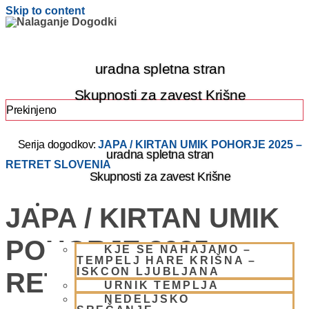
Skip to content
uradna spletna stran
Skupnosti za zavest Krišne
Prekinjeno
Serija dogodkov:
JAPA / KIRTAN UMIK POHORJE 2025 –
uradna spletna stran
RETRET SLOVENIA
Skupnosti za zavest Krišne
OBIŠČI NAS
JAPA / KIRTAN UMIK
POHORJE 2025 –
KJE SE NAHAJAMO –
TEMPELJ HARE KRIŠNA –
ISKCON LJUBLJANA
RETRET SLOVENIA
URNIK TEMPLJA
NEDELJSKO