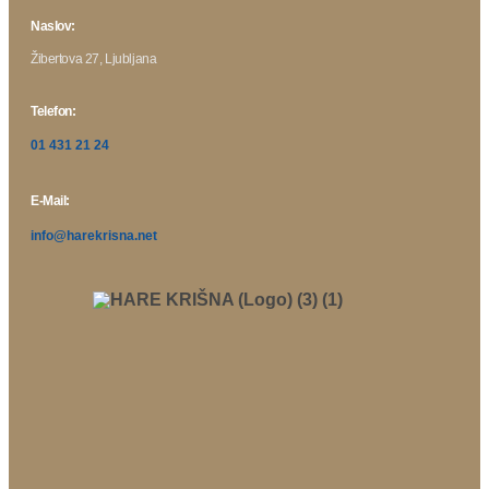
Naslov:
Žibertova 27, Ljubljana
Telefon:
01 431 21 24
E-Mail:
info@harekrisna.net