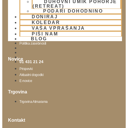
DUHOVNI UMIK POHORJE
(RETREAT)
Obišči nas
PODARI DOHODNINO
DONIRAJ
Lokacija
KOLEDAR
Urnik templja
VAŠA VPRAŠANJA
Nedeljsko srečanje
PIŠI NAM
Parkiranje
BLOG
Politika zasebnosti
Novice
01 431 21 24
Prispevki
Aktualni dogodki
E-novice
Trgovina
Trgovina Atmarama
Kontakt