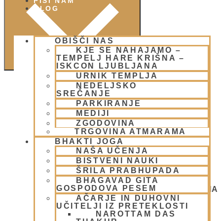
PIŠI NAM
BLOG
OBIŠČI NAS
KJE SE NAHAJAMO –
TEMPELJ HARE KRIŠNA –
ISKCON LJUBLJANA
URNIK TEMPLJA
NEDELJSKO
SREČANJE
PARKIRANJE
MEDIJI
ZGODOVINA
TRGOVINA ATMARAMA
BHAKTI JOGA
NAŠA UČENJA
BISTVENI NAUKI
ŠRILA PRABHUPADA
BHAGAVAD GITA
GOSPODOVA PESEM
NEDELJSKO SREČANJE - CENTER HARE KRIŠNA
LJUBLJANA
AČARJE IN DUHOVNI
OGNJENO ŽRTVOVANJE - NARASIMHA JAGJA -
UČITELJI IZ PRETEKLOSTI
VSAKO SOBOTO
NAROTTAM DAS