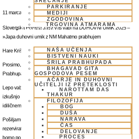
SREČANJE
PARKIRANJE
11 marca
MEDIJI
ZGODOVINA
TRGOVINA ATMARAMA
Slovenska Poletna Jatra vas vabi na DUHOVNI UMIK 2025 –
BHAKTI JOGA
»Japa duhovni umik z NM Mahatmo prabhujem
NAŠA UČENJA
Hare Krišna, dragi bhakte!
BISTVENI NAUKI
ŠRILA PRABHUPADA
Prosimo, sprejmite naše ponižno spoštovanje! Vsa slava Šrila
BHAGAVAD GITA
GOSPODOVA PESEM
Prabhupadu!
AČARJE IN DUHOVNI
UČITELJI IZ PRETEKLOSTI
Lepo vabljeni na 5-dnevno nepozabno transcendentalno
NAROTTAM DAS
THAKUR
izkušnjo na DUHOVNI UMIK, ki bo potekal sredi gozdov na
FILOZOFIJA
idiličnem Pohorju.
BOG
DUŠA
NARAVA
Pošiljamo vam samo osnovno informacijo tako da si lahko
ČAS
rezervirate dopust. Več podatkov in možnost za prijavo vam
DELOVANJE
PROCES
bomo poslal kasneje.