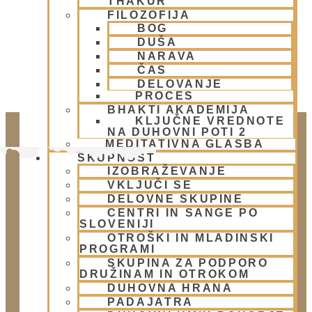
THAKUR
FILOZOFIJA
BOG
DUŠA
NARAVA
ČAS
DELOVANJE
PROCES
BHAKTI AKADEMIJA
KLJUČNE VREDNOTE
NA DUHOVNI POTI 2
MEDITATIVNA GLASBA
SKUPNOST
IZOBRAŽEVANJE
VKLJUČI SE
DELOVNE SKUPINE
CENTRI IN SANGE PO
SLOVENIJI
OTROŠKI IN MLADINSKI
PROGRAMI
Doniraj
SKUPINA ZA PODPORO
DRUŽINAM IN OTROKOM
Klikni gumb spodaj.
DUHOVNA HRANA
Doniraj
PADAJATRA