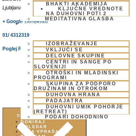
BHAKTI AKADEMIJA
Ljubljana
,
1000
Slovenia
KLJUČNE VREDNOTE
NA DUHOVNI POTI 2
MEDITATIVNA GLASBA
+ Google Zemljevidi
SKUPNOST
01/ 4312319
IZOBRAŽEVANJE
Poglej Prizorišče spletno stran
VKLJUČI SE
DELOVNE SKUPINE
CENTRI IN SANGE PO
SLOVENIJI
OTROŠKI IN MLADINSKI
PROGRAMI
SKUPINA ZA PODPORO
DRUŽINAM IN OTROKOM
DUHOVNA HRANA
PADAJATRA
DUHOVNI UMIK POHORJE
(RETREAT)
DODAJ V KOLEDAR
PODARI DOHODNINO
DONIRAJ
KOLEDAR
VAŠA VPRAŠANJA