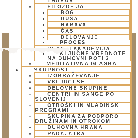
THAKUR
FILOZOFIJA
BOG
DUŠA
NARAVA
ČAS
DELOVANJE
PROCES
BHAKTI AKADEMIJA
KLJUČNE VREDNOTE
NA DUHOVNI POTI 2
MEDITATIVNA GLASBA
SKUPNOST
IZOBRAŽEVANJE
VKLJUČI SE
DELOVNE SKUPINE
CENTRI IN SANGE PO
Doniraj
SLOVENIJI
OTROŠKI IN MLADINSKI
Klikni gumb spodaj.
PROGRAMI
Doniraj
SKUPINA ZA PODPORO
DRUŽINAM IN OTROKOM
DUHOVNA HRANA
Obišči nas
PADAJATRA