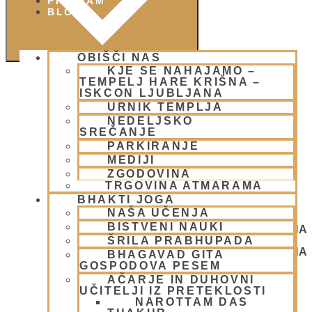
PIŠI NAM
BLOG
OBIŠČI NAS
KJE SE NAHAJAMO –
TEMPELJ HARE KRIŠNA –
ISKCON LJUBLJANA
URNIK TEMPLJA
NEDELJSKO
SREČANJE
PARKIRANJE
MEDIJI
ZGODOVINA
TRGOVINA ATMARAMA
BHAKTI JOGA
NAŠA UČENJA
BISTVENI NAUKI
NEDELJSKO SREČANJE - CENTER HARE KRIŠNA
ŠRILA PRABHUPADA
LJUBLJANA
NEDELJSKO SREČANJE - CENTER HARE KRIŠNA
BHAGAVAD GITA
LJUBLJANA
GOSPODOVA PESEM
AČARJE IN DUHOVNI
UČITELJI IZ PRETEKLOSTI
NAROTTAM DAS