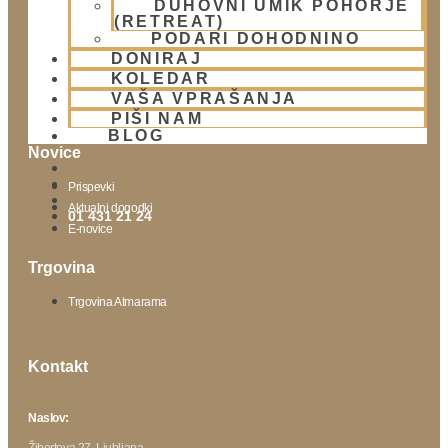
DUHOVNI UMIK POHORJE
Lokacija
(RETREAT)
Urnik templja
PODARI DOHODNINO
Nedeljsko srečanje
DONIRAJ
KOLEDAR
Parkiranje
VAŠA VPRAŠANJA
Politika zasebnosti
PIŠI NAM
BLOG
Novice
Prispevki
Aktualni dogodki
01 431 21 24
E-novice
Trgovina
Trgovina Atmarama
Kontakt
Naslov:
Žibertova 27, Ljubljana