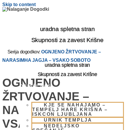
Skip to content
uradna spletna stran
Skupnosti za zavest Krišne
Serija dogodkov:
OGNJENO ŽRTVOVANJE –
NARASIMHA JAGJA – VSAKO SOBOTO
uradna spletna stran
Skupnosti za zavest Krišne
OGNJENO
OBIŠČI NAS
ŽRTVOVANJE –
KJE SE NAHAJAMO –
NARASIMHA JAGJA –
TEMPELJ HARE KRIŠNA –
ISKCON LJUBLJANA
VSAKO SOBOTO
URNIK TEMPLJA
NEDELJSKO