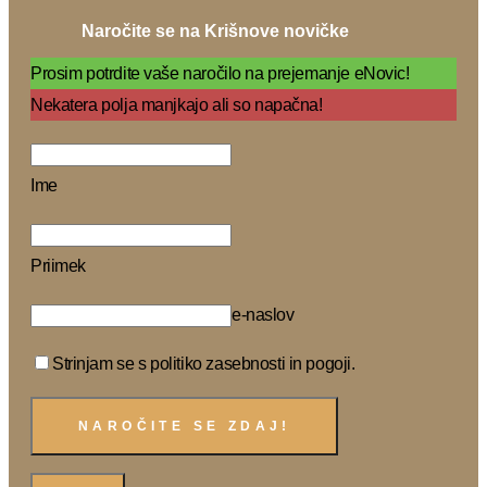
Naročite se na Krišnove novičke
Prosim potrdite vaše naročilo na prejemanje eNovic!
Nekatera polja manjkajo ali so napačna!
Ime
Priimek
e-naslov
Strinjam se s politiko zasebnosti in pogoji.