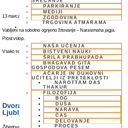
SREČANJE
PARKIRANJE
MEDIJI
13 marca
@
16:00
-
17:00
ZGODOVINA
TRGOVINA ATMARAMA
BHAKTI JOGA
Vabljeni na sobotno ognjeno žrtovanje – Narasimaha jagja.
Prost vstop.
NAŠA UČENJA
Vsako soboto ob 16.00 do 17:00
BISTVENI NAUKI
ŠRILA PRABHUPADA
BHAGAVAD GITA
GOSPODOVA PESEM
AČARJE IN DUHOVNI
UČITELJI IZ PRETEKLOSTI
NAROTTAM DAS
THAKUR
FILOZOFIJA
BOG
DUŠA
Dvorana – Center Hare Krišna v
NARAVA
Ljubljani
ČAS
DELOVANJE
PROCES
Žibertova 27