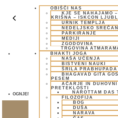
OBIŠČI NAS
KJE SE NAHAJAMO 
KRIŠNA – ISKCON LJUB
URNIK TEMPLJA
NEDELJSKO SREČA
PARKIRANJE
MEDIJI
ZGODOVINA
TRGOVINA ATMARAM
BHAKTI JOGA
NEDELJSKO
NAŠA UČENJA
BISTVENI NAUKI
ŠRILA PRABHUPADA
BHAGAVAD GITA GO
PESEM
AČARJE IN DUHOVNI 
PRETEKLOSTI
NAROTTAM DAS
OGNJENO ŽRTVOVANJE - NARASIMHA JAGJA - V
FILOZOFIJA
BOG
DUŠA
NARAVA