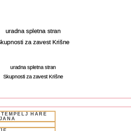
uradna spletna stran
kupnosti za zavest Krišne
uradna spletna stran
Skupnosti za zavest Krišne
 TEMPELJ HARE
 RETRET SLOVENIA
LJANA
JE