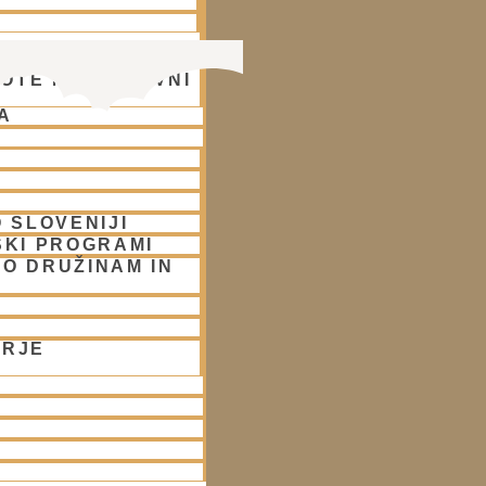
OTE NA DUHOVNI
A
 SLOVENIJI
SKI PROGRAMI
O DRUŽINAM IN
ORJE