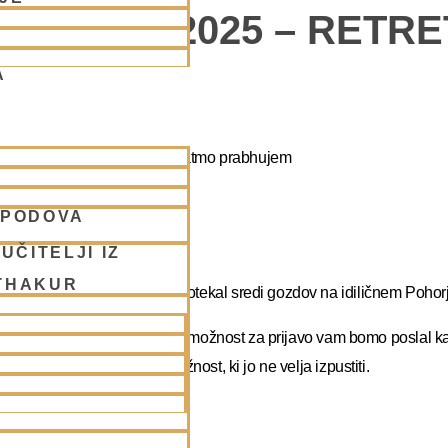
POHORJE 2025 – RETR
A
apa duhovni umik z NM Mahatmo prabhujem
SPODOVA
abhupadu!
UČITELJI IZ
THAKUR
 na DUHOVNI UMIK, ki bo potekal sredi gozdov na idiličnem Pohorj
rate dopust. Več podatkov in možnost za prijavo vam bomo poslal k
atma prabhu. Redka priložnost, ki jo ne velja izpustiti.