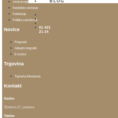
BLOG
Urnik templja
Nedeljsko srečanje
Parkiranje
Politika zasebnosti
01 431
Novice
21 24
Prispevki
Aktualni dogodki
E-novice
Trgovina
Trgovina Atmarama
Kontakt
Naslov:
Žibertova 27, Ljubljana
Telefon: