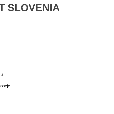
ET SLOVENIA
u.
asneje.