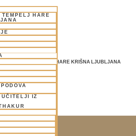
– TEMPELJ HARE
LJANA
NJE
A
 SREČANJE - CENTER HARE KRIŠNA LJUBLJANA
SPODOVA
UČITELJI IZ
 THAKUR
SAKO SOBOTO