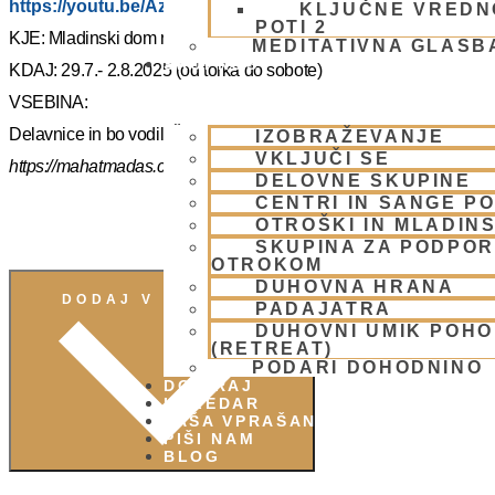
https://youtu.be/AziuZJyrho4?si=Zr5a_H8Hj-X888vW
KLJUČNE VREDN
POTI 2
KJE: Mladinski dom na Smolniku (mariborsko Pohorje)
MEDITATIVNA GLASB
SKUPNOST
KDAJ: 29.7.- 2.8.2025 (od torka do sobote)
VSEBINA:
Delavnice in bo vodil, Šrila Prabhupadov učenec NM Mahatma p
IZOBRAŽEVANJE
VKLJUČI SE
https://mahatmadas.com
DELOVNE SKUPINE
CENTRI IN SANGE PO
OTROŠKI IN MLADIN
SKUPINA ZA PODPOR
OTROKOM
DUHOVNA HRANA
DODAJ V KOLEDAR
PADAJATRA
DUHOVNI UMIK POH
(RETREAT)
PODARI DOHODNINO
DONIRAJ
KOLEDAR
VAŠA VPRAŠANJA
PIŠI NAM
BLOG