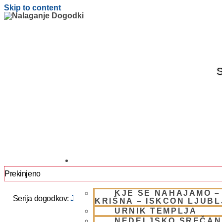
Skip to content
S
OBIŠČI NAS
Prekinjeno
KJE SE NAHAJAMO –
Serija dogodkov:
JAPA / KIRTAN UMIK POHORJE 2025 –
KRIŠNA – ISKCON LJUB
URNIK TEMPLJA
NEDELJSKO SREČAN