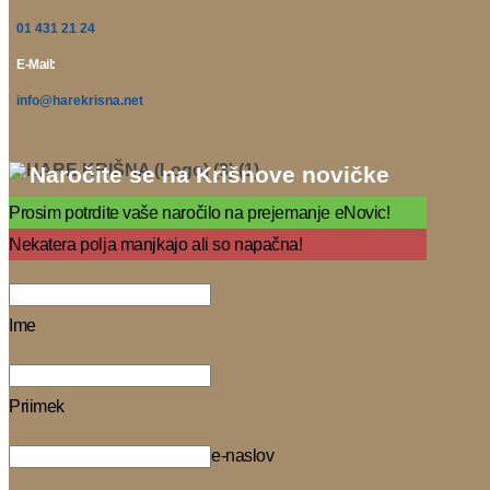
01 431 21 24
E-Mail:
info@harekrisna.net
Naročite se na Krišnove novičke
Prosim potrdite vaše naročilo na prejemanje eNovic!
Nekatera polja manjkajo ali so napačna!
Ime
Priimek
e-naslov