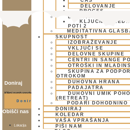
ČAS
DELOVANJE
PROCES
BHAKTI AKADEMIJA
KLJUČNE VREDN
POTI 2
MEDITATIVNA GLASB
SKUPNOST
IZOBRAŽEVANJE
VKLJUČI SE
DELOVNE SKUPINE
CENTRI IN SANGE PO
OTROŠKI IN MLADIN
SKUPINA ZA PODPOR
OTROKOM
DUHOVNA HRANA
Doniraj
PADAJATRA
DUHOVNI UMIK POH
Klikni gumb spodaj.
(RETREAT)
Doniraj
PODARI DOHODNINO
DONIRAJ
Obišči nas
KOLEDAR
VAŠA VPRAŠANJA
Lokacija
PIŠI NAM