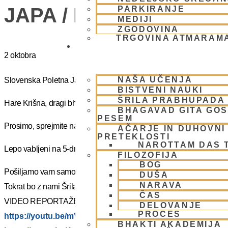
JAPA / KIRTAN UMIK 
PARKIRANJE
MEDIJI
ZGODOVINA
TRGOVINA ATMARAM
BHAKTI JOGA
2 oktobra
NAŠA UČENJA
Slovenska Poletna Jatra vas vabi na DUHOVNI UMIK 2025 – »J
BISTVENI NAUKI
ŠRILA PRABHUPADA
Hare Krišna, dragi bhakte!
BHAGAVAD GITA GO
PESEM
Prosimo, sprejmite naše ponižno spoštovanje! Vsa slava Šrila Pr
AČARJE IN DUHOVNI 
PRETEKLOSTI
NAROTTAM DAS 
Lepo vabljeni na 5-dnevno nepozabno transcendentalno izkušnjo
FILOZOFIJA
BOG
Pošiljamo vam samo osnovno informacijo tako da si lahko rezervi
DUŠA
NARAVA
Tokrat bo z nami Šrila Prabhupadov učenec, duhovni učitelj NM Mah
ČAS
VIDEO REPORTAŽE IZ PREJŠNIH UMIKOV – KLIKNI 🙂
DELOVANJE
PROCES
https://youtu.be/mVmx_h4mTCc?si=iYB7KXEdqz7Nz2is
BHAKTI AKADEMIJA