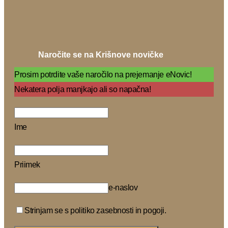
Naročite se na Krišnove novičke
Prosim potrdite vaše naročilo na prejemanje eNovic!
Nekatera polja manjkajo ali so napačna!
Ime
Priimek
e-naslov
Strinjam se s politiko zasebnosti in pogoji.