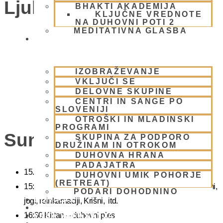
Ljubljana)
BHAKTI AKADEMIJA
KLJUČNE VREDNOTE
NA DUHOVNI POTI 2
MEDITATIVNA GLASBA
SKUPNOST
IZOBRAŽEVANJE
VKLJUČI SE
DELOVNE SKUPINE
CENTRI IN SANGE PO
SLOVENIJI
OTROŠKI IN MLADINSKI
PROGRAMI
Sunday Feast
SKUPINA ZA PODPORO
DRUŽINAM IN OTROKOM
DUHOVNA HRANA
PADAJATRA
15.00 Bhadžani – duhovna glasba
DUHOVNI UMIK POHORJE
(RETREAT)
15:40 Predavanje – predavanja iz zakladnice Ved o karmi,
PODARI DOHODNINO
DONIRAJ
jogi, reinkarnaciji, Krišni, itd.
KOLEDAR
16:30 Kirtan – duhovni ples
VAŠA VPRAŠANJA