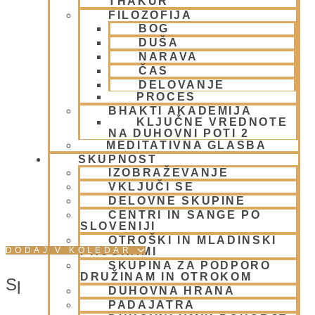
THAKUR
FILOZOFIJA
Ljubljana
,
1000
Slovenia
BOG
+ Google Zemljevidi
DUŠA
NARAVA
01/ 4312319
ČAS
Poglej Prizorišče spletno stran
DELOVANJE
PROCES
BHAKTI AKADEMIJA
KLJUČNE VREDNOTE
NA DUHOVNI POTI 2
MEDITATIVNA GLASBA
SKUPNOST
IZOBRAŽEVANJE
VKLJUČI SE
DELOVNE SKUPINE
CENTRI IN SANGE PO
SLOVENIJI
OTROŠKI IN MLADINSKI
DODAJ V KOLEDAR
PROGRAMI
SKUPINA ZA PODPORO
DRUŽINAM IN OTROKOM
Spletna Stran:
DUHOVNA HRANA
PADAJATRA