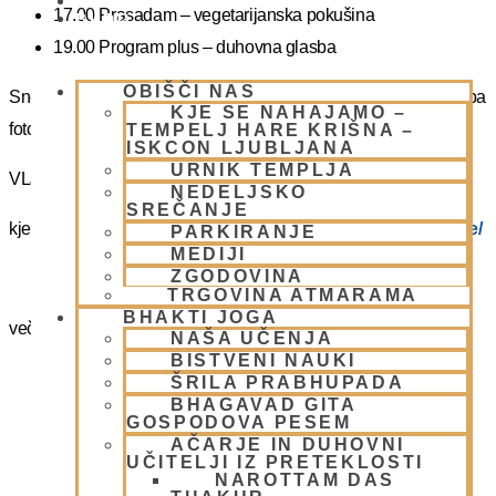
PIŠI NAM
17.00 Prasadam – vegetarijanska pokušina
BLOG
19.00 Program plus – duhovna glasba
OBIŠČI NAS
Snemanje in slikanje gostov je v templju prepovedano. Lahko pa
KJE SE NAHAJAMO –
fotografirate slikate božanstva in slike v dvorani.
TEMPELJ HARE KRIŠNA –
ISKCON LJUBLJANA
URNIK TEMPLJA
VLJUDNO VABLJENI
NEDELJSKO
SREČANJE
kje in kako parkirati –
https://www.harekrisna.net/parkiranje/
PARKIRANJE
MEDIJI
ZGODOVINA
TRGOVINA ATMARAMA
BHAKTI JOGA
več info na spodnji povezavi
NAŠA UČENJA
BISTVENI NAUKI
NEDELJSKO SREČANJE
ŠRILA PRABHUPADA
BHAGAVAD GITA
GOSPODOVA PESEM
AČARJE IN DUHOVNI
UČITELJI IZ PRETEKLOSTI
Dvorana – Center Hare Krišna v Ljubljani
NAROTTAM DAS
Žibertova 27