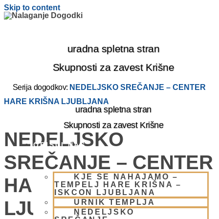
Skip to content
uradna spletna stran
Skupnosti za zavest Krišne
Serija dogodkov:
NEDELJSKO SREČANJE – CENTER
HARE KRIŠNA LJUBLJANA
uradna spletna stran
Skupnosti za zavest Krišne
NEDELJSKO
OBIŠČI NAS
SREČANJE – CENTER
KJE SE NAHAJAMO –
HARE KRIŠNA
TEMPELJ HARE KRIŠNA –
ISKCON LJUBLJANA
LJUBLJANA
URNIK TEMPLJA
NEDELJSKO