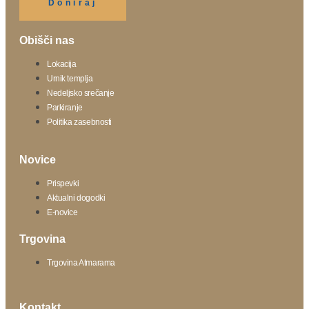
Doniraj
Obišči nas
Lokacija
Urnik templja
Nedeljsko srečanje
Parkiranje
Politika zasebnosti
Novice
Prispevki
Aktualni dogodki
E-novice
Trgovina
Trgovina Atmarama
Kontakt