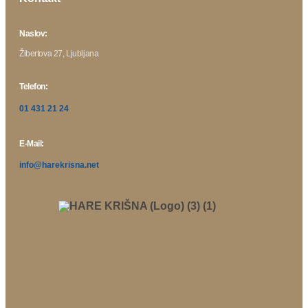
Naslov:
Žibertova 27, Ljubljana
Telefon:
01 431 21 24
E-Mail:
info@harekrisna.net