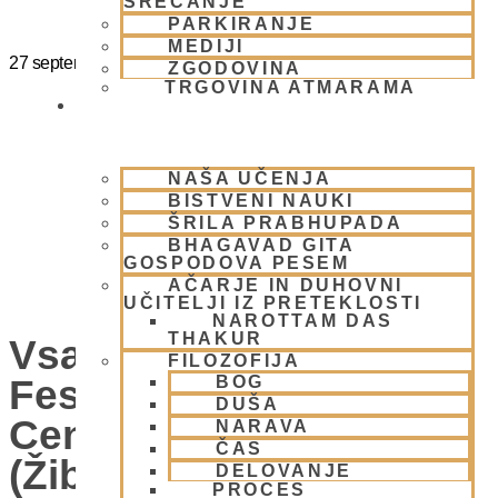
SREČANJE
PARKIRANJE
MEDIJI
27 septembra
@
15:00
-
20:00
ZGODOVINA
TRGOVINA ATMARAMA
BHAKTI JOGA
NAŠA UČENJA
BISTVENI NAUKI
ŠRILA PRABHUPADA
BHAGAVAD GITA
GOSPODOVA PESEM
AČARJE IN DUHOVNI
UČITELJI IZ PRETEKLOSTI
NAROTTAM DAS
THAKUR
Vsako Nedeljo Mini
FILOZOFIJA
Festival V Hare Krišna
BOG
DUŠA
Centru – VABLJENI
NARAVA
ČAS
(Žibertova 27, 1000
DELOVANJE
PROCES