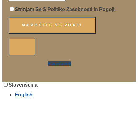
Strinjam Se S Politiko Zasebnosti In Pogoji.
Facebook
Slovenščina
English