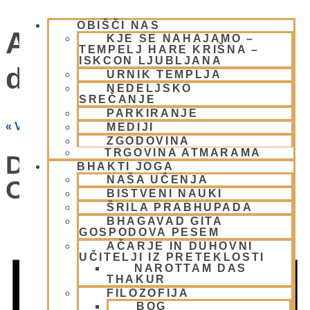
OBIŠČI NAS
Ananda Vardhana
KJE SE NAHAJAMO –
TEMPELJ HARE KRIŠNA –
ISKCON LJUBLJANA
das
URNIK TEMPLJA
NEDELJSKO
SREČANJE
PARKIRANJE
« Vsi Dogodki
MEDIJI
ZGODOVINA
TRGOVINA ATMARAMA
Dogodki Od Tega
BHAKTI JOGA
NAŠA UČENJA
Organizator
BISTVENI NAUKI
ŠRILA PRABHUPADA
BHAGAVAD GITA
GOSPODOVA PESEM
AČARJE IN DUHOVNI
UČITELJI IZ PRETEKLOSTI
NAROTTAM DAS
THAKUR
FILOZOFIJA
BOG