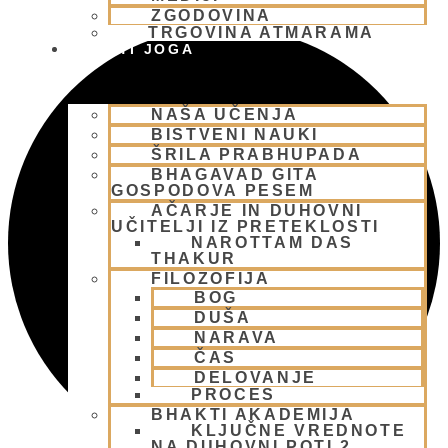
ZGODOVINA
TRGOVINA ATMARAMA
BHAKTI JOGA
NAŠA UČENJA
BISTVENI NAUKI
ŠRILA PRABHUPADA
BHAGAVAD GITA
GOSPODOVA PESEM
AČARJE IN DUHOVNI
UČITELJI IZ PRETEKLOSTI
NAROTTAM DAS
THAKUR
FILOZOFIJA
BOG
DUŠA
NARAVA
ČAS
DELOVANJE
PROCES
BHAKTI AKADEMIJA
KLJUČNE VREDNOTE
NA DUHOVNI POTI 2