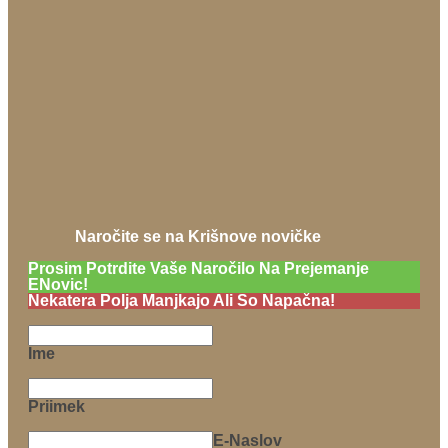
Naročite se na Krišnove novičke
Prosim Potrdite Vaše Naročilo Na Prejemanje
ENovic!
Nekatera Polja Manjkajo Ali So Napačna!
Ime
Priimek
E-Naslov