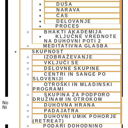
DUŠA
NARAVA
ČAS
DELOVANJE
PROCES
BHAKTI AKADEMIJA
KLJUČNE VREDNOTE
NA DUHOVNI POTI 2
MEDITATIVNA GLASBA
SKUPNOST
IZOBRAŽEVANJE
VKLJUČI SE
DELOVNE SKUPINE
CENTRI IN SANGE PO
SLOVENIJI
OTROŠKI IN MLADINSKI
PROGRAMI
SKUPINA ZA PODPORO
DRUŽINAM IN OTROKOM
Notice
DUHOVNA HRANA
Ni Bilo Najdenih Rezultatov.
PADAJATRA
DUHOVNI UMIK POHORJE
(RETREAT)
PODARI DOHODNINO