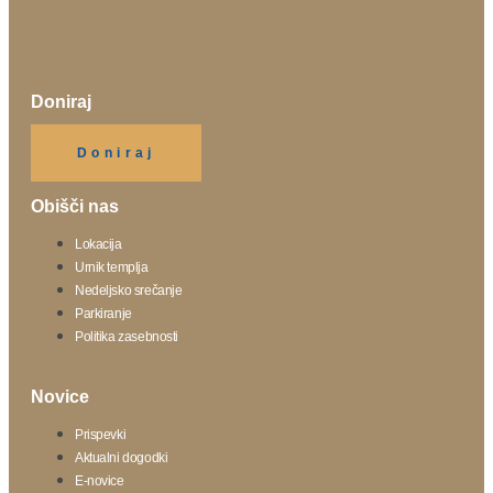
Doniraj
Klikni gumb spodaj.
Doniraj
Obišči nas
Lokacija
Urnik templja
Nedeljsko srečanje
Parkiranje
Politika zasebnosti
Novice
Prispevki
Aktualni dogodki
E-novice