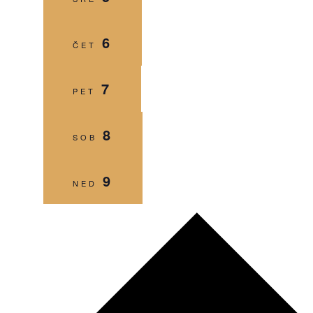
6
ČET
7
PET
8
SOB
9
NED
Naslednji
teden