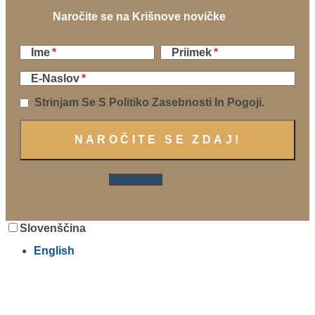
Naročite se na Krišnove novičke
Ime
Priimek
E-Naslov
Strinjam Se S Politiko Zasebnosti In Pogoji.
Facebook
Slovenščina
English