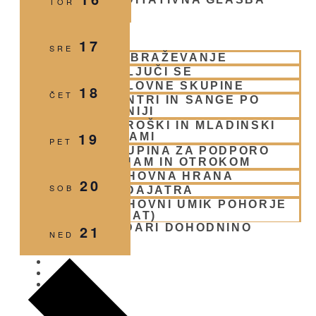
TOR
SKUPNOST
17
SRE
IZOBRAŽEVANJE
VKLJUČI SE
DELOVNE SKUPINE
18
ČET
CENTRI IN SANGE PO
SLOVENIJI
OTROŠKI IN MLADINSKI
19
PROGRAMI
PET
SKUPINA ZA PODPORO
DRUŽINAM IN OTROKOM
DUHOVNA HRANA
20
SOB
PADAJATRA
DUHOVNI UMIK POHORJE
(RETREAT)
21
PODARI DOHODNINO
NED
DONIRAJ
KOLEDAR
Naslednji
VAŠA VPRAŠANJA
teden
PIŠI NAM
BLOG