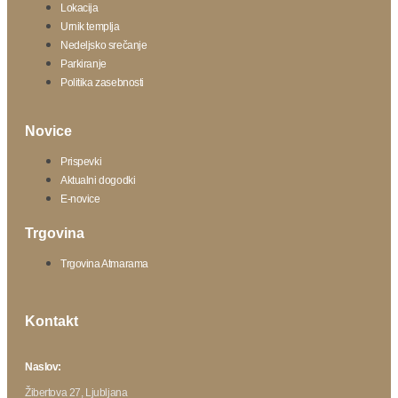
Lokacija
Urnik templja
Nedeljsko srečanje
Parkiranje
Politika zasebnosti
Novice
Prispevki
Aktualni dogodki
E-novice
Trgovina
Trgovina Atmarama
Kontakt
Naslov:
Žibertova 27, Ljubljana