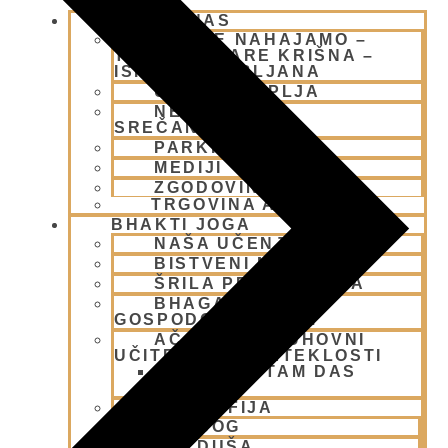
OBIŠČI NAS
KJE SE NAHAJAMO –
TEMPELJ HARE KRIŠNA –
ISKCON LJUBLJANA
URNIK TEMPLJA
NEDELJSKO
SREČANJE
PARKIRANJE
MEDIJI
ZGODOVINA
TRGOVINA ATMARAMA
BHAKTI JOGA
NAŠA UČENJA
BISTVENI NAUKI
ŠRILA PRABHUPADA
BHAGAVAD GITA
GOSPODOVA PESEM
AČARJE IN DUHOVNI
UČITELJI IZ PRETEKLOSTI
NAROTTAM DAS
THAKUR
FILOZOFIJA
BOG
DUŠA