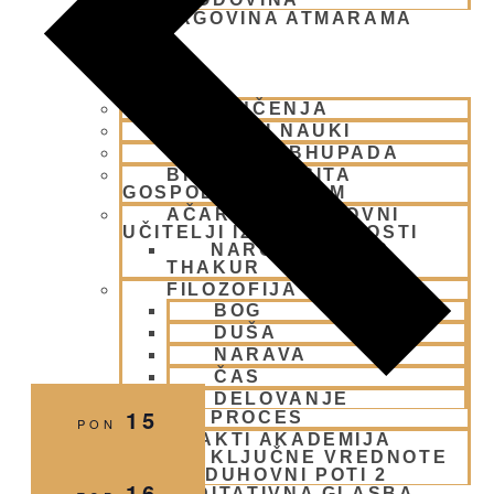
TRGOVINA ATMARAMA
BHAKTI JOGA
NAŠA UČENJA
BISTVENI NAUKI
ŠRILA PRABHUPADA
BHAGAVAD GITA
GOSPODOVA PESEM
AČARJE IN DUHOVNI
UČITELJI IZ PRETEKLOSTI
NAROTTAM DAS
THAKUR
FILOZOFIJA
BOG
DUŠA
NARAVA
ČAS
DELOVANJE
15
PROCES
PON
BHAKTI AKADEMIJA
KLJUČNE VREDNOTE
NA DUHOVNI POTI 2
16
MEDITATIVNA GLASBA