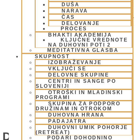
DUŠA
NARAVA
ČAS
DELOVANJE
PROCES
BHAKTI AKADEMIJA
KLJUČNE VREDNOTE
NA DUHOVNI POTI 2
MEDITATIVNA GLASBA
SKUPNOST
IZOBRAŽEVANJE
VKLJUČI SE
DELOVNE SKUPINE
CENTRI IN SANGE PO
SLOVENIJI
OTROŠKI IN MLADINSKI
PROGRAMI
SKUPINA ZA PODPORO
DRUŽINAM IN OTROKOM
DUHOVNA HRANA
UMIK POHORJE SMOLNIK
PADAJATRA
DUHOVNI UMIK POHORJE
(RETREAT)
Dogodki For 11 Junija,
PODARI DOHODNINO