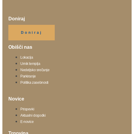
Doniraj
Klikni gumb spodaj.
Doniraj
Obišči nas
Lokacija
Urnik templja
Nedeljsko srečanje
Parkiranje
Politika zasebnosti
Novice
Prispevki
Aktualni dogodki
E-novice
Trgovina