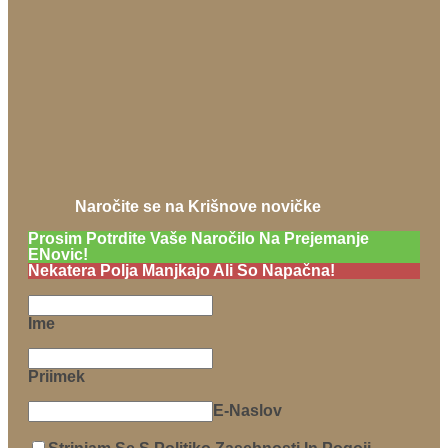
Naročite se na Krišnove novičke
Prosim Potrdite Vaše Naročilo Na Prejemanje
ENovic!
Nekatera Polja Manjkajo Ali So Napačna!
Ime
Priimek
E-Naslov