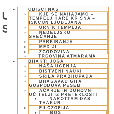
OBIŠČI NAS
UMIK POHORJE
KJE SE NAHAJAMO –
TEMPELJ HARE KRIŠNA –
ISKCON LJUBLJANA
SMOLNIK
URNIK TEMPLJA
NEDELJSKO
SREČANJE
PARKIRANJE
Dogodki
MEDIJI
ZGODOVINA
TRGOVINA ATMARAMA
BHAKTI JOGA
NAŠA UČENJA
BISTVENI NAUKI
ŠRILA PRABHUPADA
BHAGAVAD GITA
GOSPODOVA PESEM
AČARJE IN DUHOVNI
UČITELJI IZ PRETEKLOSTI
NAROTTAM DAS
THAKUR
FILOZOFIJA
BOG