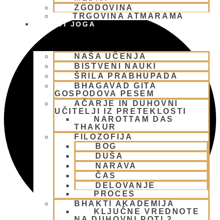
ZGODOVINA
TRGOVINA ATMARAMA
BHAKTI JOGA
NAŠA UČENJA
BISTVENI NAUKI
ŠRILA PRABHUPADA
BHAGAVAD GITA
GOSPODOVA PESEM
AČARJE IN DUHOVNI
UČITELJI IZ PRETEKLOSTI
NAROTTAM DAS
THAKUR
FILOZOFIJA
BOG
DUŠA
NARAVA
ČAS
DELOVANJE
PROCES
BHAKTI AKADEMIJA
KLJUČNE VREDNOTE
NA DUHOVNI POTI 2