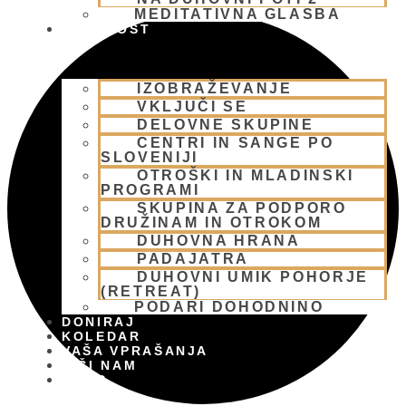
MEDITATIVNA GLASBA
SKUPNOST
IZOBRAŽEVANJE
VKLJUČI SE
DELOVNE SKUPINE
CENTRI IN SANGE PO
SLOVENIJI
OTROŠKI IN MLADINSKI
PROGRAMI
SKUPINA ZA PODPORO
DRUŽINAM IN OTROKOM
DUHOVNA HRANA
PADAJATRA
DUHOVNI UMIK POHORJE
(RETREAT)
PODARI DOHODNINO
DONIRAJ
KOLEDAR
VAŠA VPRAŠANJA
PIŠI NAM
BLOG