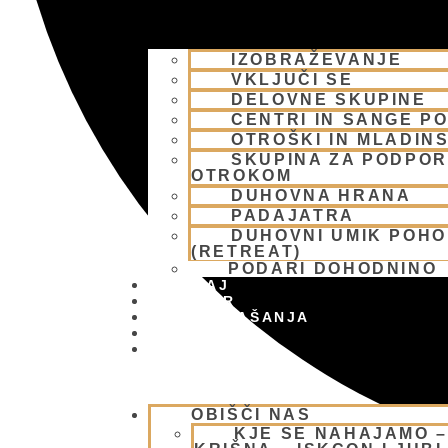
IZOBRAŽEVANJE
VKLJUČI SE
DELOVNE SKUPINE
CENTRI IN SANGE PO
OTROŠKI IN MLADIN
SKUPINA ZA PODPOR
OTROKOM
DUHOVNA HRANA
PADAJATRA
DUHOVNI UMIK POH
(RETREAT)
PODARI DOHODNINO
DONIRAJ
KOLEDAR
VAŠA VPRAŠANJA
PIŠI NAM
BLOG
OBIŠČI NAS
KJE SE NAHAJAMO 