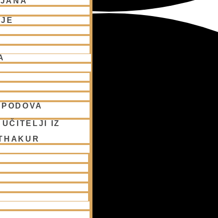
LJANA
NJE
A
SPODOVA
UČITELJI IZ
 THAKUR