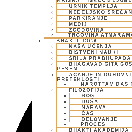
KRIŠNA – ISKCON LJUB
URNIK TEMPLJA
NEDELJSKO SREČA
PARKIRANJE
MEDIJI
ZGODOVINA
TRGOVINA ATMARAM
BHAKTI JOGA
NAŠA UČENJA
BISTVENI NAUKI
ŠRILA PRABHUPADA
BHAGAVAD GITA GO
PESEM
AČARJE IN DUHOVNI 
PRETEKLOSTI
NAROTTAM DAS
FILOZOFIJA
BOG
DUŠA
NARAVA
ČAS
DELOVANJE
PROCES
BHAKTI AKADEMIJA