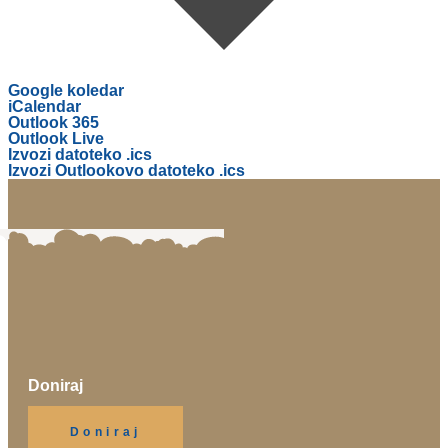
Google koledar
iCalendar
Outlook 365
Outlook Live
Izvozi datoteko .ics
Izvozi Outlookovo datoteko .ics
Doniraj
Klikni gumb spodaj.
Doniraj