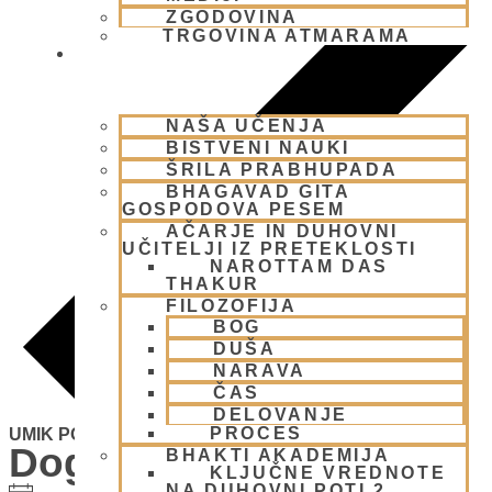
ZGODOVINA
TRGOVINA ATMARAMA
BHAKTI JOGA
NAŠA UČENJA
BISTVENI NAUKI
ŠRILA PRABHUPADA
BHAGAVAD GITA
GOSPODOVA PESEM
AČARJE IN DUHOVNI
UČITELJI IZ PRETEKLOSTI
NAROTTAM DAS
THAKUR
FILOZOFIJA
BOG
DUŠA
NARAVA
ČAS
DELOVANJE
PROCES
UMIK POHORJE SMOLNIK
Dogodki
BHAKTI AKADEMIJA
KLJUČNE VREDNOTE
NA DUHOVNI POTI 2
Notice