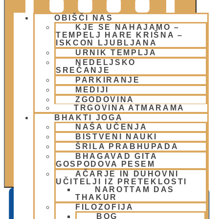
OBIŠČI NAS
KJE SE NAHAJAMO –
TEMPELJ HARE KRIŠNA –
ISKCON LJUBLJANA
URNIK TEMPLJA
NEDELJSKO
SREČANJE
MESEC
PARKIRANJE
MEDIJI
ZGODOVINA
TRGOVINA ATMARAMA
BHAKTI JOGA
NAŠA UČENJA
BISTVENI NAUKI
ŠRILA PRABHUPADA
BHAGAVAD GITA
GOSPODOVA PESEM
AČARJE IN DUHOVNI
UČITELJI IZ PRETEKLOSTI
NAROTTAM DAS
THAKUR
FILOZOFIJA
BOG