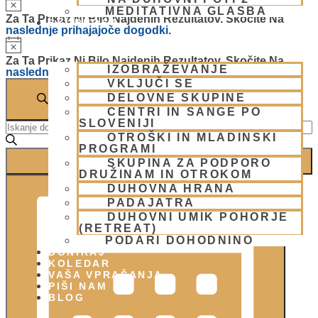
MEDITATIVNA GLASBA
Za Ta Prikaz Ni Bilo Najdenih Rezultatov. Skočite Na
SKUPNOST
naslednje prihajajoče dogodki
.
Notice
Za Ta Prikaz Ni Bilo Najdenih Rezultatov. Skočite Na
IZOBRAŽEVANJE
naslednje prihajajoče dogodki
.
Dogodki
VKLJUČI SE
DELOVNE SKUPINE
Navigacija
ISKANJE
CENTRI IN SANGE PO
SLOVENIJI
Vnesite
Za
Ključno
OTROŠKI IN MLADINSKI
Besedo.
PROGRAMI
Iskanje
Poiščite
NAJDI DOGODKI
SKUPINA ZA PODPORO
Dogodki
DRUŽINAM IN OTROKOM
Dogodek
Po
In
DUHOVNA HRANA
Ključni
Pogledi
PADAJATRA
Besedi.
Oglede
Navigacije
DUHOVNI UMIK POHORJE
(RETREAT)
PODARI DOHODNINO
DONIRAJ
KOLEDAR
VAŠA VPRAŠANJA
PIŠI NAM
BLOG