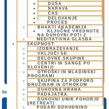
DUŠA
NARAVA
ČAS
DELOVANJE
PROCES
BHAKTI AKADEMIJA
KLJUČNE VREDNOTE
NA DUHOVNI POTI 2
MEDITATIVNA GLASBA
SKUPNOST
IZOBRAŽEVANJE
VKLJUČI SE
DELOVNE SKUPINE
CENTRI IN SANGE PO
SLOVENIJI
OTROŠKI IN MLADINSKI
PROGRAMI
SKUPINA ZA PODPORO
DRUŽINAM IN OTROKOM
DUHOVNA HRANA
Seznam
PADAJATRA
DUHOVNI UMIK POHORJE
(RETREAT)
PODARI DOHODNINO