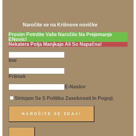
Naročite se na Krišnove novičke
Prosim Potrdite Vaše Naročilo Na Prejemanje
ENovic!
Nekatera Polja Manjkajo Ali So Napačna!
Ime
Priimek
E-Naslov
Strinjam Se S Politiko Zasebnosti In Pogoji.