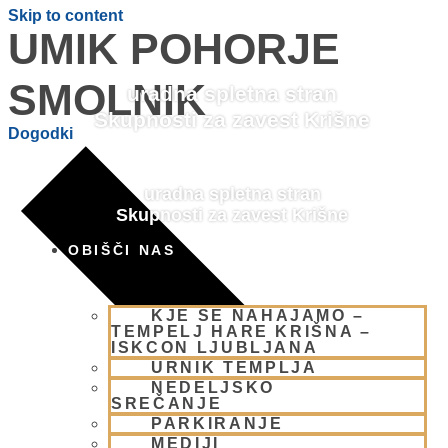
Skip to content
UMIK POHORJE
SMOLNIK
uradna spletna stran
Skupnosti za zavest Krišne
Dogodki
uradna spletna stran
Skupnosti za zavest Krišne
OBIŠČI NAS
KJE SE NAHAJAMO –
TEMPELJ HARE KRIŠNA –
ISKCON LJUBLJANA
URNIK TEMPLJA
NEDELJSKO
SREČANJE
PARKIRANJE
MEDIJI