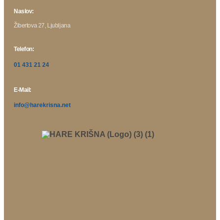
Naslov:
Žibertova 27, Ljubljana
Telefon:
01 431 21 24
E-Mail:
info@harekrisna.net