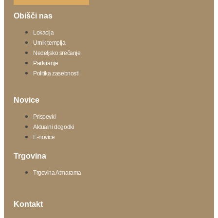
Obišči nas
Lokacija
Urnik templja
Nedeljsko srečanje
Parkiranje
Politika zasebnosti
Novice
Prispevki
Aktualni dogodki
E-novice
Trgovina
Trgovina Atmarama
Kontakt